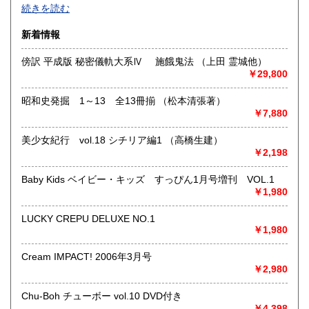
当店の商品を見て頂きありがとうございます。
続きを読む
Material Treeは、ネット販売専門店として、10年以上の経験
岡山県
広島県
850円
850円
と、Amazon、ヤフーオークション、メルカリなどで、合計
新着情報
11000以上の高評価の実績があります。
山口県
徳島県
850円
850円
日本の古本屋をご利用の方にも、安心してご購入して頂ける
傍訳 平成版 秘密儀軌大系Ⅳ 施餓鬼法 （上田 霊城他）
ように努めて参ります。
￥29,800
香川県
愛媛県
850円
850円
沿線名：-
昭和史発掘 1～13 全13冊揃 （松本清張著）
最寄駅：-
高知県
福岡県
1,000円
1,000円
￥7,880
営業時間：9:00～18:00
定休日：土日祝
佐賀県
長崎県
1,000円
1,000円
美少女紀行 vol.18 シチリア編1 （高橋生建）
￥2,198
書籍の買取について
熊本県
大分県
1,000円
1,000円
出張買取お受けします。丁寧に査定させて頂きます。
Baby Kids ベイビー・キッズ すっぴん1月号増刊 VOL.1
対応エリアは愛知県・岐阜県・三重県です。
￥1,980
宮崎県
鹿児島県
1,000円
1,000円
取り扱い分野
LUCKY CREPU DELUXE NO.1
沖縄県
1,730円
￥1,980
哲学宗教、歴史、古典籍、趣味、サブカルチャー、古書一般
（その他）
Cream IMPACT! 2006年3月号
￥2,980
Chu-Boh チューボー vol.10 DVD付き
￥4,398