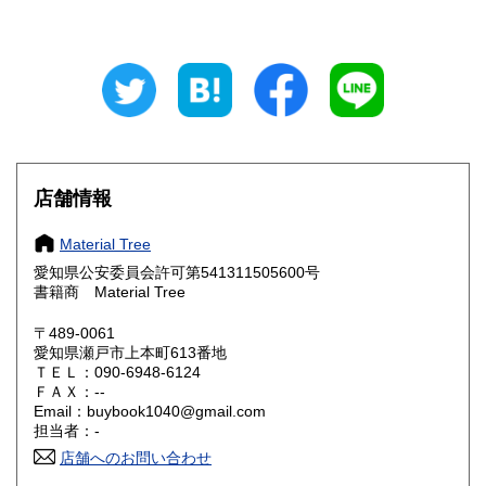
埼玉県
千葉県
850円
850円
東京都
神奈川県
850円
850円
新潟県
富山県
850円
850円
石川県
福井県
850円
850円
山梨県
長野県
850円
850円
店舗情報
岐阜県
静岡県
850円
850円
Material Tree
愛知県公安委員会許可第541311505600号
愛知県
三重県
850円
850円
書籍商 Material Tree
滋賀県
京都府
850円
850円
〒489-0061
愛知県瀬戸市上本町613番地
ＴＥＬ：090-6948-6124
大阪府
兵庫県
850円
850円
ＦＡＸ：--
Email：buybook1040@gmail.com
奈良県
和歌山県
850円
850円
担当者：-
店舗へのお問い合わせ
鳥取県
島根県
850円
850円