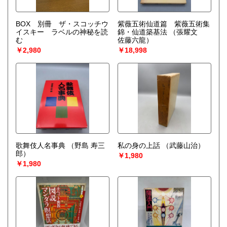
BOX 別冊 ザ・スコッチウ
紫薇五術仙道篇 紫薇五術集
イスキー ラベルの神秘を読
錦・仙道築基法
（張耀文
む
佐藤六龍）
￥2,980
￥18,998
歌舞伎人名事典
（野島 寿三
私の身の上話
（武藤山治）
郎）
￥1,980
￥1,980