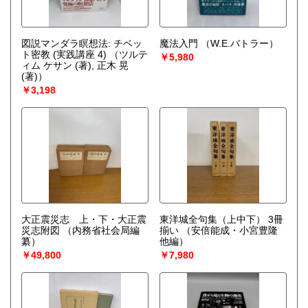
図説マンダラ瞑想法: チベッ
魔法入門
（W.E.バトラー）
ト密教 (実践講座 4)
（ツルテ
￥5,980
ィム ケサン (著), 正木 晃
(著)）
￥3,198
大正震災志 上・下・大正震
東洋城全句集（上中下） 3冊
災志附図
（内務省社会局編
揃い
（安倍能成・小宮豊隆
纂）
他編）
￥49,800
￥7,980