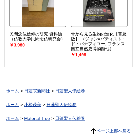
民間念仏信仰の研究 資料編
骨から見る生物の進化【普及
（仏教大学民間念仏研究会）
版】
（ジャン=バティスト・
ド・パナフィユー, フランス
￥3,980
国立自然史博物館他）
￥1,498
ホーム
日蓮宗新聞社
日蓮聖人伝絵巻
ホーム
小松茂美
日蓮聖人伝絵巻
ホーム
Material Tree
日蓮聖人伝絵巻
ページ上部へ戻る