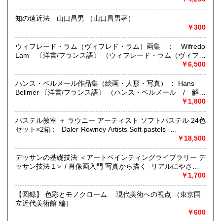
書籍は１冊限りですので、先にご注文頂きました方から順
沖縄県
210円
に、販売しています。
知の遠近法 山口昌男 （山口昌男著）
￥300
経年や使用によるやけや汚れや傷みが大きい書籍は、格安で
販売しております。
ウィフレード・ラム（ヴィフレド・ラム）画集 ： Wifredo
Lam 〔洋書/フランス語〕 （ウィフレード・ラム（ヴィフレ
【古書について】
ド・ラム） Wifredo Lam ； Préface D'Yvon Tallander /
￥6,500
・古書は時を経て、またひとの手を経て残ってきたものとい
Collection derigée par Alex Grall ）
う意味で、どれもが貴重なものです。書籍は時の経過ととも
ハンス・ベルメール作品集（絵画・人形・写真） ： Hans
に、書籍自体に様々な痕跡が残ります。用紙の劣化や使用に
Bellmer 〔洋書/フランス語〕 （ハンス・ベルメール / 解
よる汚れや傷み、破れや折れ、線引き、書き込みその他、保
説：サラーヌ・アレクサンドリアン ; Hans
￥1,800
存状態により、ヤケやシミ等が必ずあります。また蔵書印や
Bellmer/Text:Sarane Alexandrian）
スタンプがある場合もあります。
パステル教室 ＋ ラウニー アーティスト ソフトパステル 24色
セット×2箱 : Daler-Rowney Artists Soft pastels -
・販売している書籍の状態に関しては主なところを記載して
Professional Quality- (Half Length Broad) 〔書籍+パステル
￥18,500
おり、全てではございません。
ハーフサイズ24色セット2箱（Rowney）〕 （ヘイゼル・ハ
ご購入の検討時など、書籍の状態を重要視される方、または
リソン 著 ; 谷川かおる 訳）
詳しくお知りになりたい方は、お手数ですが、ご注文時にお
デッサンの基礎技法 ＜アートペインティングライブラリー デ
問い合わせ下さい（決済前のキャンセルはいつでも出来ま
ッサン技法 1＞ / 肖像画入門 写真から描く -リアルにやさし
す）。
く表現する- 〔2冊一括〕 （ウェンドン・ブレーク 著 ; 蟹瀬
￥1,700
誠一 訳 / 大里晃生 著）
・こちらには当店のすべての書籍を登録しておりません。
【図録】 色彩とモノクローム 現代美術への視点 （東京国
倉庫・棚にある書籍もございますので、お探しの本がござい
立近代美術館 編）
ましたら、ご連絡下さい。ご返事差し上げます。
￥600