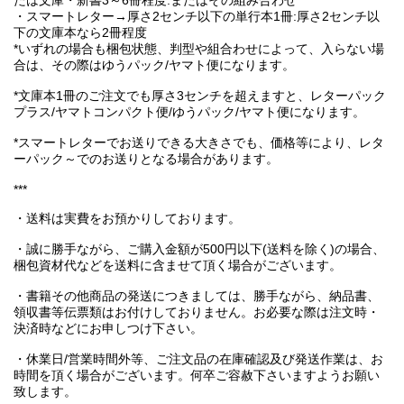
たは文庫・新書3～6冊程度:またはその組み合わせ
・スマートレター→厚さ2センチ以下の単行本1冊:厚さ2センチ以
下の文庫本なら2冊程度
*いずれの場合も梱包状態、判型や組合わせによって、入らない場
合は、その際はゆうパック/ヤマト便になります。
*文庫本1冊のご注文でも厚さ3センチを超えますと、レターパック
プラス/ヤマトコンパクト便/ゆうパック/ヤマト便になります。
*スマートレターでお送りできる大きさでも、価格等により、レタ
ーパック～でのお送りとなる場合があります。
***
・送料は実費をお預かりしております。
・誠に勝手ながら、ご購入金額が500円以下(送料を除く)の場合、
梱包資材代などを送料に含ませて頂く場合がございます。
・書籍その他商品の発送につきましては、勝手ながら、納品書、
領収書等伝票類はお付けしておりません。お必要な際は注文時・
決済時などにお申しつけ下さい。
・休業日/営業時間外等、ご注文品の在庫確認及び発送作業は、お
時間を頂く場合がございます。何卒ご容赦下さいますようお願い
致します。