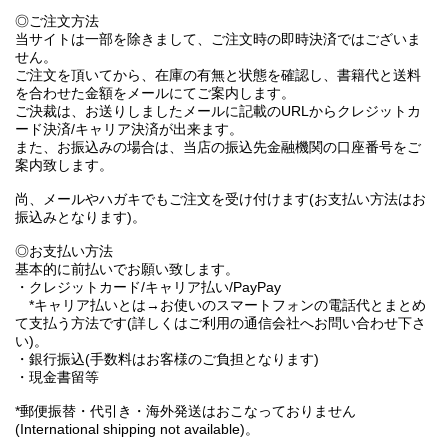
◎ご注文方法
当サイトは一部を除きまして、ご注文時の即時決済ではございま
せん。
ご注文を頂いてから、在庫の有無と状態を確認し、書籍代と送料
を合わせた金額をメールにてご案内します。
ご決裁は、お送りしましたメールに記載のURLからクレジットカ
ード決済/キャリア決済が出来ます。
また、お振込みの場合は、当店の振込先金融機関の口座番号をご
案内致します。
尚、メールやハガキでもご注文を受け付けます(お支払い方法はお
振込みとなります)。
◎お支払い方法
基本的に前払いでお願い致します。
・クレジットカード/キャリア払い/PayPay
*キャリア払いとは→お使いのスマートフォンの電話代とまとめ
て支払う方法です(詳しくはご利用の通信会社へお問い合わせ下さ
い)。
・銀行振込(手数料はお客様のご負担となります)
・現金書留等
*郵便振替・代引き・海外発送はおこなっておりません
(International shipping not available)。