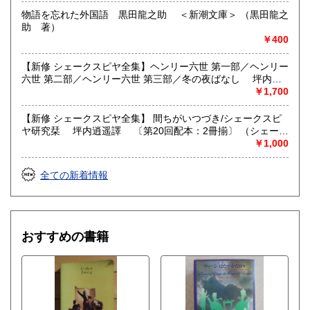
尚、当店におきましてはいずれの書籍も丁寧に扱われており
物語を忘れた外国語 黒田龍之助 ＜新潮文庫＞ （黒田龍之
ます。
助 著）
￥400
沿線名：-
最寄駅：-
【新修 シェークスピヤ全集】ヘンリー六世 第一部／ヘンリー
営業時間：13:00～20:00
六世 第二部／ヘンリー六世 第三部／冬の夜ばなし 坪内逍
定休日：水土日祝/年末年始
遥譯 ＋別冊「シェークスピヤ入門」付 〔第10回/11回配
￥1,700
本：4冊揃+1冊〕 （シェークスピヤ 坪内逍遥譯）
書籍の買取について
【新修 シェークスピヤ全集】 間ちがいつづき/シェークスピ
ヤ研究栞 坪内逍遥譯 〔第20回配本：2冊揃〕 （シェーク
ご相談ください。
スピヤ 坪内逍遥譯）
￥1,000
取り扱い分野
全ての新着情報
哲学宗教、歴史、美術工芸、国語国文、外国文学、趣味、外
国書
おすすめの書籍