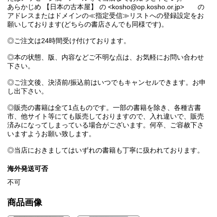
あらかじめ 【日本の古本屋】 の <kosho@op.kosho.or.jp> の
アドレスまたはドメインの≪指定受信≫リストへの登録設定をお
願いしております(どちらの書店さんでも同様です)。
◎ご注文は24時間受け付けております。
◎本の状態、版、内容などご不明な点は、お気軽にお問い合わせ
下さい。
◎ご注文後、決済前/振込前はいつでもキャンセルできます。お申
し出下さい。
◎販売の書籍は全て1点ものです。一部の書籍を除き、各種古書
市、他サイト等にても販売しておりますので、入れ違いで、販売
済みになってしまっている場合がございます。何卒、ご容赦下さ
いますようお願い致します。
◎当店におきましてはいずれの書籍も丁寧に扱われております。
海外発送可否
不可
商品画像