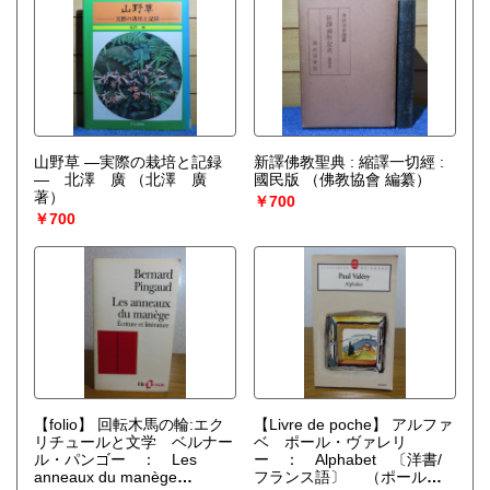
山野草 ―実際の栽培と記録
新譯佛教聖典 : 縮譯一切經 :
― 北澤 廣
（北澤 廣
國民版
（佛教協會 編纂）
著）
￥700
￥700
【folio】 回転木馬の輪:エク
【Livre de poche】 アルファ
リチュールと文学 ベルナー
ベ ポール・ヴァレリ
ル・パンゴー ： Les
ー ： Alphabet 〔洋書/
anneaux du manège
フランス語〕
（ポール・