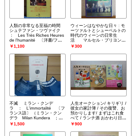
人類の非常なる至福の時間
ウィーンはなやかな日々 : モ
シュテファン・ツヴァイク
ーツァルトとシューベルトの
： Les Très Riches Heures
時代のウィーンの日常生
de l'humanité 〔洋書/フラ
活 マルセル・ブリヨン
ンス語〕
（シュテファン・
（マルセル・ブリヨン 著 ; 津
￥1,100
￥300
ツヴァイク : Stefan
守健二 訳）
Zweig ；Traduit de
l'Allemand par Alzin Hella et
Hélène Denis）
不滅 ミラン・クンデ
人生オークション/ キリギリ /
ラ ： L'immortalité 〔フ
彼女の家計簿 / その復讐、お
ランス語〕
（ミラン・クン
預かりします/ まずはこれ食
デラ Milan Kundera ；
べて / ランチ酒 おかわり日和
Traduit du tchèque par Eva
/ 本食堂 / 財布は踊る ／ 三千
￥1,500
￥900
Bloch）
円の使いかた 原田ひ香
〔9冊一括〕
（原田ひ香）