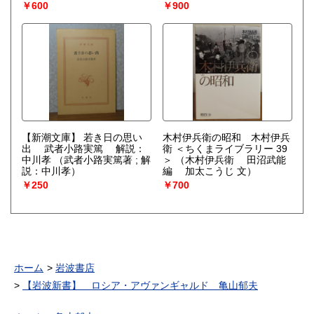
-Écriture et littérature 〔洋
ヴァレリー Paul Valéry）
￥600
￥900
書/フランス語〕
（ベルナー
ル・パンゴー Bernard
Pingaud）
【新潮文庫】 若き日の思い
木村伊兵衛の昭和 木村伊兵
出 武者小路実篤 解説：
衛 ＜ちくまライブラリー 39
中川孝
（武者小路実篤著 ; 解
＞
（木村伊兵衛 田沼武能
説：中川孝）
編 加太こうじ 文）
￥250
￥700
ホーム
岩波書店
【岩波新書】 ロシア・アヴァンギャルド 亀山郁夫