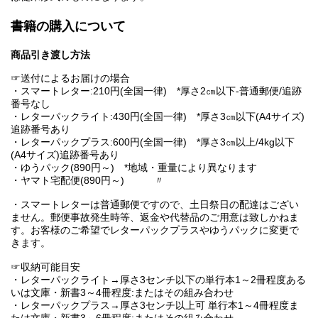
書籍の購入について
商品引き渡し方法
☞送付によるお届けの場合
・スマートレター:210円(全国一律) *厚さ2㎝以下-普通郵便/追跡
番号なし
・レターパックライト:430円(全国一律) *厚さ3㎝以下(A4サイズ)
追跡番号あり
・レターパックプラス:600円(全国一律) *厚さ3㎝以上/4kg以下
(A4サイズ)追跡番号あり
・ゆうパック(890円～) *地域・重量により異なります
・ヤマト宅配便(890円～) 〃
・スマートレターは普通郵便ですので、土日祭日の配達はござい
ません。郵便事故発生時等、返金や代替品のご用意は致しかねま
す。お客様のご希望でレターパックプラスやゆうパックに変更で
きます。
☞収納可能目安
・レターパックライト→厚さ3センチ以下の単行本1～2冊程度ある
いは文庫・新書3～4冊程度:またはその組み合わせ
・レターパックプラス→厚さ3センチ以上可 単行本1～4冊程度ま