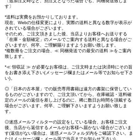
〔追加注文時など、別注文となった場合でも、同梱発送致しま
す〕
*送料は実費をお預かりしております。
現在、Webの仕様変更により、実際の送料と異なる数字が表示が
されている場合がございます。
そのため、ご注文頂きました後、当店よりお客様へお送りする
「在庫・金額確定」のメールでご案内する送料と異なる場合がご
ざいますが、何卒、ご理解賜りますようお願い致します。
*複数冊をご注文の場合、≪ 同梱発送での最安の送料 ≫をご案内
致します。
*≪ 領収証 ≫ が必要なお客様は、ご注文時または決済時にその旨
をお書き添え下さい(メッセージ欄またはメール等でお知らせ下さ
い)。
◎「日本の古本屋」での販売専用書籍は遠方の書架に保管してい
るものがございますので、ご注文頂いてから、在庫確認・送料確
定のメールの返信を差し上げるのに、稀に数日お時間を頂戴する
場合がございます。何卒、ご理解下さいますようお願い致しま
す。
◎迷惑メールフィルターの設定をしている場合、お客様ご注文
後、当店から返信するメールがお客様へ届かない場合がございま
す(返信がない場合は、迷惑メールフォルダ内をご確認下さい。ま
たはメッセージ欄・メール等で当店までお知らせ下さい)。