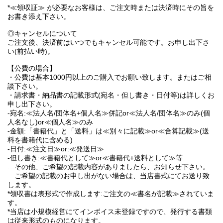
*≪領収証≫ が必要なお客様は、ご注文時または決済時にその旨を
お書き添え下さい。
◎キャンセルについて
ご注文後、決済前はいつでもキャンセル可能です。お申し出下さ
い(前払い時)。
【公費の場合】
・公費は基本1000円以上のご購入でお願い致します。またはご相
談下さい。
・請求書・納品書の記載形式(宛名・但し書き・日付等)は詳しくお
申し出下さい。
-宛名:≪法人名/団体名+個人名≫併記or≪法人名/団体名≫のみ(個
人名なし)or≪個人名≫のみ
-金額:「書籍代」と「送料」は≪別々に記載≫or≪合算記載≫(送
料を書籍代に含める)
-日付:≪注文日≫or:≪発送日≫
-但し書き:≪書籍代として≫or≪書籍代+送料として≫等
…その他、ご希望の記載内容がありましたら、お知らせ下さい。
ご希望の記載のお申し出がない場合は、当店書式にてお送り致
します。
*領収書は表形式で作成します:ご注文の≪書名が記載≫されていま
す。
*当店は小規模経営にてインボイス未登録ですので、発行する書類
は従来形式のものになります。