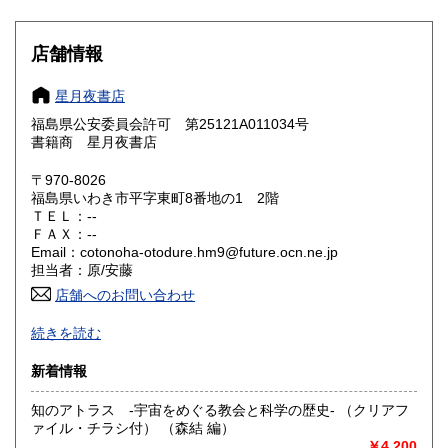
滋賀県
京都府
210円
210円
大阪府
兵庫県
210円
210円
店舗情報
奈良県
和歌山県
210円
210円
星月夜書店
福島県公安委員会許可 第25121A011034号
鳥取県
島根県
210円
210円
書籍商 星月夜書店
岡山県
広島県
210円
210円
〒970-8026
福島県いわき市平字東町8番地の1 2階
ＴＥＬ：--
山口県
徳島県
210円
210円
ＦＡＸ：--
Email：cotonoha-otodure.hm9@future.ocn.ne.jp
香川県
愛媛県
210円
210円
担当者：原/安藤
店舗へのお問い合わせ
高知県
福岡県
210円
210円
【当店について】
続きを読む
・主に外国文学（主にフランス文学）を中心に日本近代文
佐賀県
長崎県
210円
210円
学、哲学、思想、美術（画集、理論書、研究書）及び演劇・
新着情報
映画関連書籍を取り揃えています。
熊本県
大分県
210円
210円
知のアトラス -宇宙をめぐる教会と科学の歴史- （クリアフ
・洋書（仏独英語等）の販売について
ァイル・チラシ付） （森結 編）
洋書は、海を渡ってきておりますので、流通量は非常に限ら
宮崎県
鹿児島県
210円
210円
￥4,200
れております。