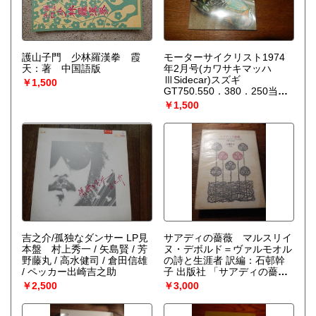
護山子門 少林羅漢拳 霞
モーターサイクリスト1974
天：著 中国語版
年2月号(カワサキマッハ
ⅢSidecar)スズギ
￥1,500
GT750.550．380．250当時
のシリーズ発表や世界に羽ば
￥1,500
たいたGPライダー、50cc定
値地比較テスト.スズギハス
ラー.MUNCH1200.富士レー
ス．ハーレーカスタムチョッ
パー.世界一速度記録車.マカ
オGP特集
吉之介/孤独なダンサー LP見
サアディの薔薇 マルスリイ
本盤 村上秀一 / 矢島賢 / 芳
ヌ・デボルド＝ヴァルモオル
野藤丸 / 高水健司 / 倉田信雄
の詩と生涯者 訳編：石邨幹
/ ペッカー出崎吉之助
子 出版社 「サアディの薔
薇」の会 刊行年 １９８８年
￥2,500
￥3,000
初版