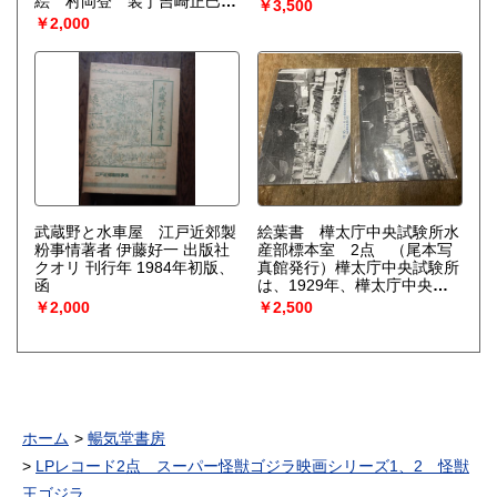
絵 村岡登 装丁吉崎正巳
￥3,500
1965年4月ページ数 80ペー
￥2,000
ジ三石巌（みついしいわお、
1901年12月29日 - 1997年1
月17日）は、日本の物理学
者、児童文学者。東京府東京
市本郷区（現・東京都文京区
本郷）出身。略歴1919年、
東京帝国大学理学部物理学科
入学。1927年、同工学部大
学院卒。物理学者として、日
本大学・慶応義塾大学・武蔵
大学・津田塾大学・清泉女子
大学の教授を歴任した。
武蔵野と水車屋 江戸近郊製
絵葉書 樺太庁中央試験所水
1974年、東京タイムズに
粉事情著者 伊藤好一 出版社
産部標本室 2点 （尾本写
「ビタミン大量投与の是非を
クオリ 刊行年 1984年初版、
真館発行）樺太庁中央試験所
めぐって」を寄稿して以来、
函
は、1929年、樺太庁中央試
分子生物学や栄養学での研究
験所官制にもとづき設置され
￥2,000
￥2,500
も行った。その後、独自に編
た。同機関の設置により樺太
み出した分子栄養学を提唱
庁農事試験場、樺太庁水産試
し、健康自主管理運動の拠点
験場は廃止され、樺太庁の産
として1981年にメガビタミ
業開発に関わる調査・研究は
ン協会（現三石理論研究
中央試験所に一元化された。
所）、1982年に株式会社メ
樺太庁中央試験所事務分掌規
グビーを設立した。1997年1
程により、農業部、畜産部、
ホーム
暢気堂書房
月17日、急性肺炎のため95
林業部、水産部が置かれ、一
歳で逝去。
次産業を中心に調査・研究が
LPレコード2点 スーパー怪獣ゴジラ映画シリーズ1、2 怪獣
進められた。また、機密に関
王ゴジラ