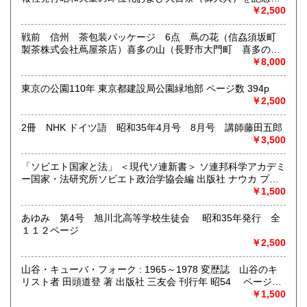
るグラフ雑誌の臨時増刊号です。当時の儀式の様子や関連行
￥2,500
書籍の買取について
事を写した貴重な写真や解説が多数収録されています。
古本・骨董品の出張買取のお申込み・ご予約は、お電話・ま
戦前 信州 茶包装パッケージ 6点 蔦の花（信劦須坂町
たはメールにて承っております。 お気軽にお問合わせくださ
製茶株式会社蔦屋茶店）喜多の山（長野市大門町 喜多の園
い。
本店）西沢園（長野県中堅町 西澤園本舗）梅の花（信州須
￥8,000
出張費は無料です。旧家、蔵のあるお宅、昭和40年以前の古
坂市梅の園茶店）奈良此園（信州中野町 西澤茶舗）美泉瀧
いお宅の買取は、遠方でも大歓迎です。
（信州長野市新町 茶間屋美濃久商店）瀧の音（信濃吉田本
東京の公園110年 東京都建設局公園緑地部 ページ数 394p
町 瀧澤又右衛門）
￥2,500
取り扱い分野
2冊 NHK ドイツ語 昭和35年4月号 8月号 講師藤田五郎
社会科学、美術工芸、古典籍、近代文献、外国書
￥3,500
「ソビエト国家と法」 ＜現代ソ連新書＞ ソ連邦科学アカデミ
ー国家・法研究所ソビエト政治学協会編 出版社 ナウカ プロ
グレス出版所 刊行年 １９７２年 ページ数 406p
￥1,500
あゆみ 第4号 旭川北高等学校生徒会 昭和35年発行 全
１１２ページ
￥2,500
山谷・キューバ・フォーク : 1965～1978 変歴誌 山谷のキ
リスト者 田頭道登 著 出版社 三友会 刊行年 昭54 ページ数
229p サイズ 19cm 状態 中古品（並）帯痛み
￥1,500