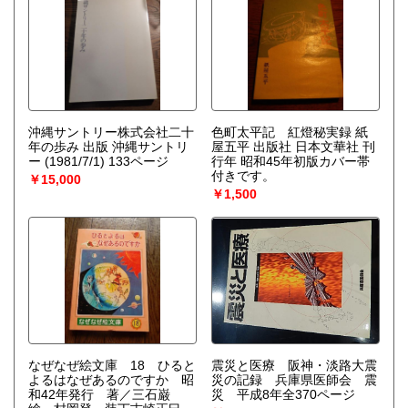
沖縄サントリー株式会社二十
色町太平記 紅燈秘実録 紙
年の歩み 出版 沖縄サントリ
屋五平 出版社 日本文華社 刊
ー (1981/7/1) 133ページ
行年 昭和45年初版カバー帯
付きです。
￥15,000
￥1,500
なぜなぜ絵文庫 18 ひると
震災と医療 阪神・淡路大震
よるはなぜあるのですか 昭
災の記録 兵庫県医師会 震
和42年発行 著／三石巌
災 平成8年全370ページ