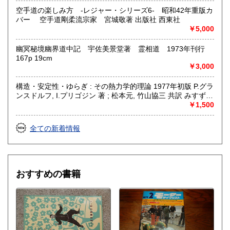
空手道の楽しみ方 -レジャー・シリーズ6- 昭和42年重版カ
バー 空手道剛柔流宗家 宮城敬著 出版社 西東社
￥5,000
幽冥秘境幽界道中記 宇佐美景堂著 霊相道 1973年刊行
167p 19cm
￥3,000
構造・安定性・ゆらぎ : その熱力学的理論 1977年初版 P.グラ
ンスドルフ, I.プリゴジン 著 ; 松本元, 竹山協三 共訳 みすず書
房〈熱力学の方法を、平衡はもとより非線形性や不安定性を
￥1,500
も含むあらゆる現象へ拡張できないであろうか？ ……新し
い「構造」は常に不安定性の結果として出現する。すなわち
全ての新着情報
それはゆらぎから生じるものである。ふつうはゆらぎが生じ
ると、系をもとの乱れのない状態に戻そうとする動きが続い
て起るが、新しい構造が形成される場合には、反対にゆらぎ
は増幅される。……安定性の理論を不可逆過程の熱力学に結
びつけ、ゆらぎの巨視的理論を包含する一般化された熱力学
おすすめの書籍
を作り上げなくてはならない。〉散逸構造の理論で、1977
年、ノーベル化学賞を受賞したプリゴジンの、グランスドル
フとの共著による初期の著作。開放系に現れる構造の問題
を、非平衡熱力学の立場から、物理学、化学、生物学につい
て、統一的な観点からの説明を試みる。