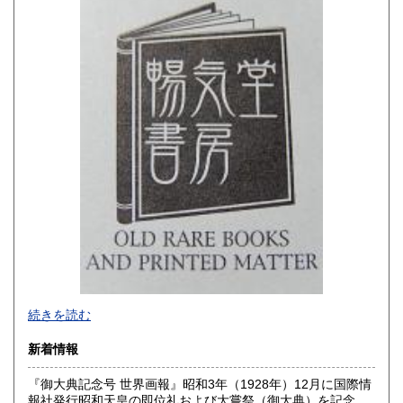
佐賀県
長崎県
180円
180円
熊本県
大分県
180円
180円
宮崎県
鹿児島県
180円
180円
沖縄県
180円
-
続きを読む
沿線名：西武新宿線
新着情報
最寄駅：花小金井
営業時間：10:00〜18:00
『御大典記念号 世界画報』昭和3年（1928年）12月に国際情
定休日：不定休
報社発行昭和天皇の即位礼および大嘗祭（御大典）を記念す