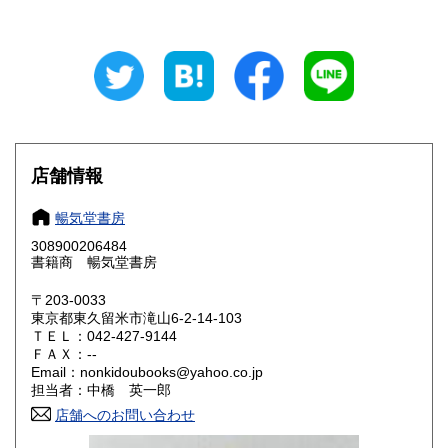
岐阜県
静岡県
180円
180円
愛知県
三重県
180円
180円
滋賀県
京都府
180円
180円
大阪府
兵庫県
180円
180円
店舗情報
奈良県
和歌山県
180円
180円
暢気堂書房
308900206484
鳥取県
島根県
180円
180円
書籍商 暢気堂書房
岡山県
広島県
180円
180円
〒203-0033
東京都東久留米市滝山6-2-14-103
ＴＥＬ：042-427-9144
山口県
徳島県
180円
180円
ＦＡＸ：--
Email：nonkidoubooks@yahoo.co.jp
香川県
愛媛県
180円
180円
担当者：中橋 英一郎
店舗へのお問い合わせ
高知県
福岡県
180円
180円