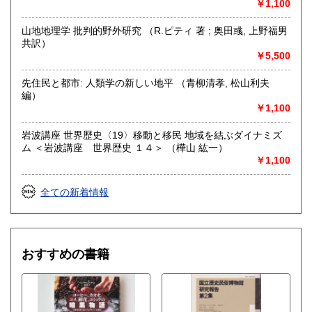
￥1,100
山地地理学 批判的野外研究 （R.ピティ 著 ; 奥田彧, 上野福男
共訳）
￥5,500
先住民と都市: 人類学の新しい地平 （青柳清孝, 松山利夫
編）
￥1,100
岩波講座 世界歴史〈19〉移動と移民 地域を結ぶダイナミズ
ム ＜岩波講座 世界歴史 １４＞ （樺山 紘一）
￥1,100
全ての新着情報
おすすめの書籍