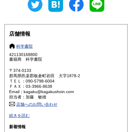
愛知県
三重県
600円
600円
滋賀県
京都府
600円
600円
大阪府
兵庫県
600円
600円
店舗情報
奈良県
和歌山県
600円
600円
科学書院
421130168800
鳥取県
島根県
600円
600円
書籍商 科学書院
岡山県
広島県
600円
600円
〒374-0133
群馬県邑楽郡板倉町岩田 大字1878-2
ＴＥＬ：090-5798-6004
山口県
徳島県
600円
600円
ＦＡＸ：03-3966-8638
Email：kagaku@kagakushoin.com
香川県
愛媛県
600円
600円
担当者：加藤 敏雄
店舗へのお問い合わせ
高知県
福岡県
600円
600円
主として、17世紀以降に発行された書誌学、自然誌、図書館
続きを読む
学、中國学、日本学に関連する外国語（英語、ラテン語、フ
佐賀県
長崎県
600円
600円
ランス語、ドイツ語、スペイン語など）で記載された基本的
新着情報
な学術資料を系統的に網羅。