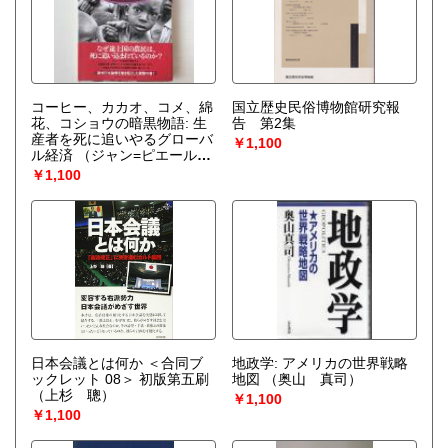
コーヒー、カカオ、コメ、綿
国立歴史民俗博物館研究報
花、コショウの暗黒物語: 生
告 第2集
産者を死に追いやるグローバ
￥1,100
ル経済
（ジャン=ピエール・
ボリス 著 ; 林昌宏 訳）
￥1,100
日本会議とは何か ＜合同ブ
地政学: アメリカの世界戦略
ックレット 08＞ 初版第五刷
地図
（奥山 真司）
（上杉 聰）
￥1,100
￥1,100