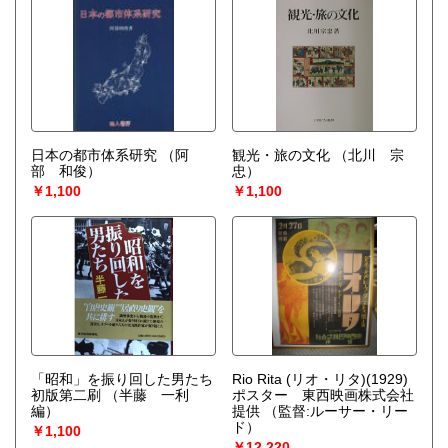
日本の都市体系研究
（阿
観光・旅の文化
（北川 宗
部 和俊）
忠）
￥1,100
￥1,100
「昭和」を振り回した男たち
Rio Rita (リオ・リタ)(1929)
初版第二刷
（半藤 一利
ポスター 東西映画株式会社
編）
提供
（監督:ルーサー・リー
ド）
￥1,100
￥12,220