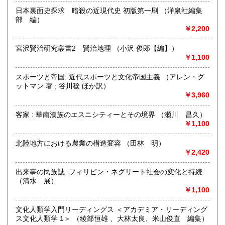
熊本県
大分県
600円
600円
日本裏面史探求 暗殺の近現代史 初版第一刷 （洋泉社編集
沿線名：-
部 編）
最寄駅：-
宮崎県
鹿児島県
600円
600円
￥2,200
営業時間：-
定休日：なし
沖縄県
600円
宮沢賢治研究叢書2 賢治地理 （小沢 俊郎【編】）
￥1,100
書籍の買取について
連絡があれば相談する。
スポーツと帝国: 近代スポーツと文化帝国主義 （アレン・グ
ットマン 著 ; 谷川稔 ほか訳）
￥3,960
取り扱い分野
-
客家 : 華南漢族のエスニシティーとその境界 （瀬川 昌久）
￥1,100
北陸地方における農業の構造変容 （田林 明）
￥2,420
出来事の民族誌: フィリピン・ネグリート社会の変化と持続
（清水 展）
￥1,100
文化人類学入門リーディングス ＜アカデミア・リーディング
ス文化人類学 1＞ （綾部恒雄 、大林太良、米山俊直 編集）