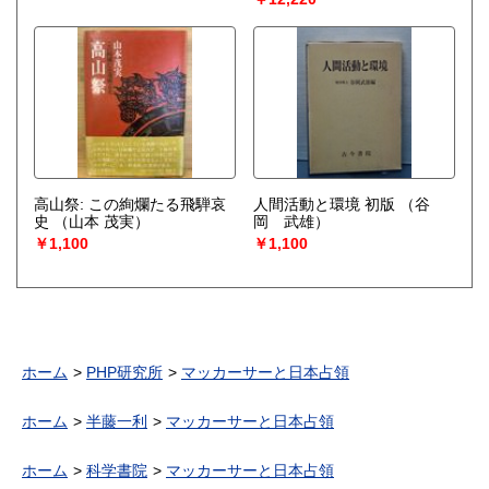
高山祭: この絢爛たる飛騨哀
人間活動と環境 初版
（谷
史
（山本 茂実）
岡 武雄）
￥1,100
￥1,100
ホーム
PHP研究所
マッカーサーと日本占領
ホーム
半藤一利
マッカーサーと日本占領
ホーム
科学書院
マッカーサーと日本占領