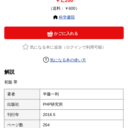
￥1,100
（送料：￥600）
科学書院
かごに入れる
気になる本に追加（ログインで利用可能）
気になる本の使い方
解説
初版 帯
著者
半藤一利
出版社
PHP研究所
刊行年
2016.5
ページ数
264