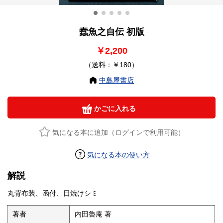
蠧魚之自伝 初版
￥2,200
（送料：￥180）
中島屋書店
かごに入れる
気になる本に追加（ログインで利用可能）
気になる本の使い方
解説
丸背布装、函付、日焼けシミ
著者
内田魯庵 著