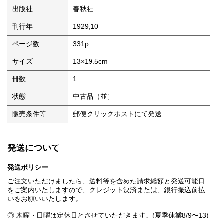
出版社
春秋社
刊行年
1929,10
ページ数
331p
サイズ
13×19.5cm
冊数
1
状態
中古品（並）
販売条件等
郵便クリックポストにて発送
発送について
発送ポリシー
ご注文いただけましたら、送料等を含めた請求総額と発送可能日
をご案内いたしますので、クレジット決済または、銀行振込前払
いをお願いいたします。
◎ 木曜・日曜は定休日とさせていただきます。(夏季休業8/9〜13)