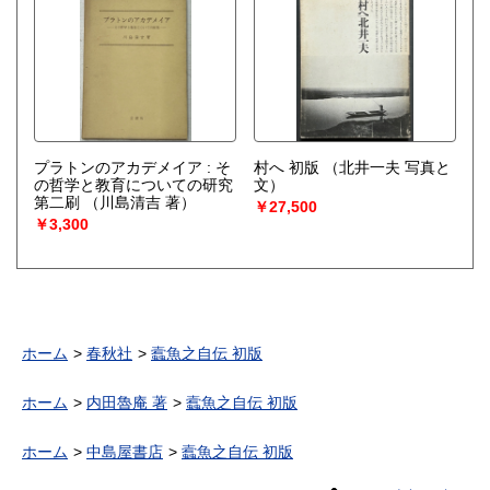
プラトンのアカデメイア : そ
村へ 初版
（北井一夫 写真と
の哲学と教育についての研究
文）
第二刷
（川島清吉 著）
￥27,500
￥3,300
ホーム
春秋社
蠧魚之自伝 初版
ホーム
内田魯庵 著
蠧魚之自伝 初版
ホーム
中島屋書店
蠧魚之自伝 初版