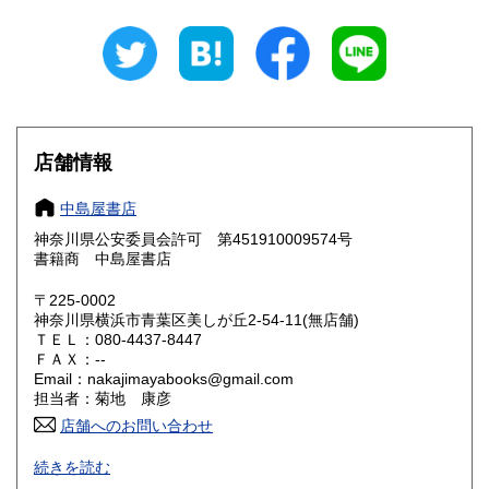
岐阜県
静岡県
180円
180円
愛知県
三重県
180円
180円
滋賀県
京都府
180円
180円
大阪府
兵庫県
180円
180円
店舗情報
奈良県
和歌山県
180円
180円
中島屋書店
神奈川県公安委員会許可 第451910009574号
鳥取県
島根県
180円
180円
書籍商 中島屋書店
岡山県
広島県
180円
180円
〒225-0002
神奈川県横浜市青葉区美しが丘2-54-11(無店舗)
ＴＥＬ：080-4437-8447
山口県
徳島県
180円
180円
ＦＡＸ：--
Email：nakajimayabooks@gmail.com
香川県
愛媛県
180円
180円
担当者：菊地 康彦
店舗へのお問い合わせ
高知県
福岡県
180円
180円
適格請求書発行事業者登録番号 ： T4810553294531
続きを読む
佐賀県
長崎県
180円
180円