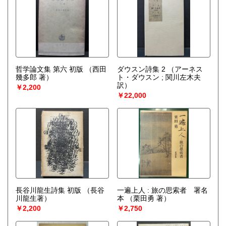
哲学論文集 第六 初版
（西田
ダウスン詩集 2
（アーネス
幾多郎 著）
ト・ダウスン ; 関川左木夫
訳）
￥2,200
￥22,000
長谷川龍生詩集 初版
（長谷
一遍上人 : 旅の思索者 署名
川龍生著）
本
（栗田勇 著）
￥2,200
￥2,750