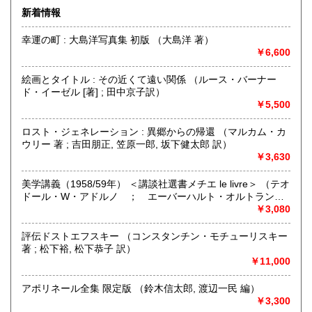
無店舗にて通信販売中心の営業です。
新着情報
熊本県
大分県
高額商品のご購入を検討されている方で、現品をご確認され
180円
180円
たい場合は、
幸運の町 : 大島洋写真集 初版 （大島洋 著）
出来るだけ対応させて頂きますので、Eメール、電話にて遠
￥6,600
宮崎県
鹿児島県
180円
180円
慮なくご相談ください。
絵画とタイトル : その近くて遠い関係 （ルース・バーナー
沖縄県
180円
沿線名：-
ド・イーゼル [著] ; 田中京子訳）
最寄駅：-
￥5,500
営業時間：お電話の受付時間 : AM10:00〜PM6:00
定休日：毎週木曜日・日曜日(夏季休業8/9〜13)
ロスト・ジェネレーション : 異郷からの帰還 （マルカム・カ
ウリー 著 ; 吉田朋正, 笠原一郎, 坂下健太郎 訳）
書籍の買取について
￥3,630
西洋の哲学思想、宗教、歴史、文学、美術、言語学の研究
美学講義（1958/59年） ＜講談社選書メチエ le livre＞ （テオ
書・全集類、日本の近代文学初版本・限定本・全集類を中心
ドール・W・アドルノ ； エーバーハルト・オルトラント
に幅広く取り扱ってございます。
編 ; 藤野寛・西村誠 監訳）
￥3,080
関東近県、地方ともにご都合に合わせてお伺いします。
宅急便等によるご送本による買取りもいたします。
評伝ドストエフスキー （コンスタンチン・モチューリスキー
多少に関わらず、遠慮なくご相談、お問い合わせください。
著 ; 松下裕, 松下恭子 訳）
￥11,000
取り扱い分野
アポリネール全集 限定版 （鈴木信太郎, 渡辺一民 編）
哲学宗教、歴史、社会科学、美術工芸、国語国文、外国文
￥3,300
学、古書一般（その他）