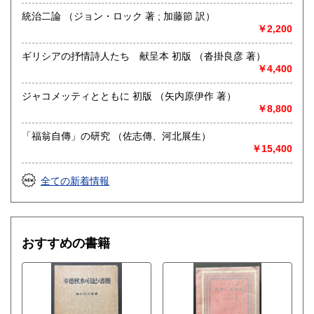
統治二論 （ジョン・ロック 著 ; 加藤節 訳）
￥2,200
ギリシアの抒情詩人たち 献呈本 初版 （沓掛良彦 著）
￥4,400
ジャコメッティとともに 初版 （矢内原伊作 著）
￥8,800
「福翁自傳」の研究 （佐志傳、河北展生）
￥15,400
全ての新着情報
おすすめの書籍