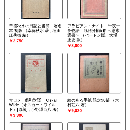
幸徳秋水の日記と書簡 署名
アラビアン・ナイト 千夜一
本 初版
（幸徳秋水 著 ; 塩田
夜物語 既刊分揃5巻 ＜思索
庄兵衛 編）
選書＞
（バートン版、大場
正史 訳）
￥2,750
￥8,800
サロメ : 獨和對譯
（Oskar
絵のある手紙 限定90部
（木
Wilde（オスカー・ワイル
村荘八 著）
ド）[原著] ; 小野澤百八 著）
￥9,020
￥3,300