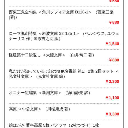
￥550
追分コロニーは「豊かな暮らし」をテーマにした「村の古本
屋」です。人が精神的に豊かな生活を送るための 様々な遊び
西東三鬼全句集 ＜角川ソフィア文庫 D116-1＞ （西東三鬼
的「衣・食・住、アート、音楽、旅、 趣味、健康、文芸、経
[著]）
済、社会、哲学、政治」 等の幅広いテーマを扱います。
￥880
「日本の古本屋」で販売している古本は、隣りの「文化磁場
油や」で一部展示販売も春～秋にしています、堀辰雄、立原
ローマ諷刺詩集 ＜岩波文庫 32-125-1＞ （ペルシウス, ユウェ
道造、加藤周一などのゆかりの土地柄です。信州にお越しの
ナーリス 作 ; 国原吉之助 訳）
場合はどうぞお立ち寄り下さい。
￥1,540
沿線名：しなの鉄道
怪建築十二段返し ＜大陸文庫＞ （白井喬二 著）
最寄駅：信濃追分駅
￥880
営業時間：12:00〜17:00
定休日：火・水曜日(夏季:毎日営業、冬季:天気次第)
私だけが知っている : 幻のNHK名番組 第1、2集 2冊セット ＜
光文社文庫＞ （光文社文庫 編）
書籍の買取について
￥3,300
◇近隣であれば書籍の買取をしています。少数であれば店へ
オコナー短編集 ＜新潮文庫＞ （須山静夫 訳）
の持ち込み、あるいは量が多い場合はまずは電話などで相談
￥1,100
をさせていただくこともあります。
高原 ＜中公文庫＞ （川端康成 著）
買取が出来る本とそうでない本があります、メール・電話等
￥3,300
で連絡頂ければと思います。
絵はがき 蓼科高原 5枚 パノラマ（2枚つづり）1枚
取り扱い分野