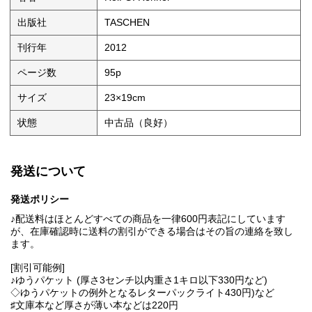
出版社
TASCHEN
刊行年
2012
ページ数
95p
サイズ
23×19cm
状態
中古品（良好）
発送について
発送ポリシー
♪配送料はほとんどすべての商品を一律600円表記にしています
が、在庫確認時に送料の割引ができる場合はその旨の連絡を致し
ます。
[割引可能例]
♪ゆうパケット (厚さ3センチ以内重さ1キロ以下330円など)
◇ゆうパケットの例外となるレターパックライト430円)など
♯文庫本など厚さが薄い本などは220円