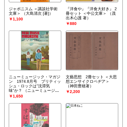
ジャポニスム ＜講談社学術
『洋食や』『洋食大好き』 2
文庫＞
（大島清次 [著]）
冊セット ＜中公文庫＞
（茂
出木心護 著）
￥1,100
￥880
ニューミュージック・マガジ
文藝思想 2冊セット ＜大思
ン 1974.8月号 ブリティッ
想エンサイクロペヂア＞
シュ・ロックは”沈滞気
（神田豊穂著）
味”か？
（ニューミュージッ
￥2,200
ク・マガジン社 [編]）
￥1,650