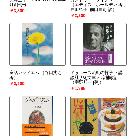
月創刊号
（エディス・ホールデン 著 ;
岸田衿子, 前田豊司 訳）
￥3,300
￥2,200
童話レクイエム
（谷口丈之
ドゥルーズ流動の哲学 ＜講
著）
談社学術文庫＞ 増補改訂
（宇野邦一 [著]）
￥3,300
￥1,386