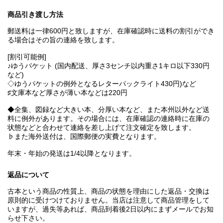
商品引き渡し方法
郵送料は一律600円と致しますが、在庫確認時に送料の割引ができ
る場合はその旨の連絡を致します。
[割引可能例]
♪ゆうパケット (国内配送、厚さ3センチ以内重さ1キロ以下330円
など)
◇ゆうパケットの例外となるレターパックライト430円)など
♯文庫本など厚さが薄い本などは220円
◆全集、図録など大きい本、分厚い本など、また本州以外など送
料に例外があります。その場合には、在庫確認の連絡時に在庫の
状態などと合わせて連絡を差し上げて注文確定を致します。
♭また海外送付は、国際郵便の実費となります。
年末・年始の発送は1/4以降となります。
返品について
古本という商品の性質上、商品の状態を理由にした返品・交換は
原則的に受けつけておりません。当店は注意して商品管理をして
いますが、過失等あれば、商品到着後2日以内にまずメールでお知
らせ下さい。