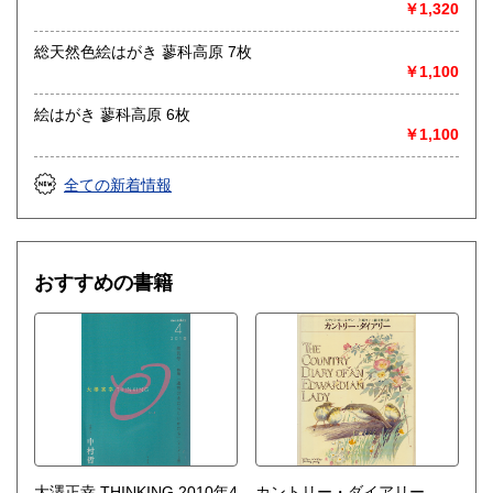
￥1,320
哲学宗教、歴史、社会科学、美術工芸、外国文学、趣味、サ
ブカルチャー、古書一般（その他）
総天然色絵はがき 蓼科高原 7枚
￥1,100
絵はがき 蓼科高原 6枚
￥1,100
全ての新着情報
おすすめの書籍
大澤正幸 THINKING 2010年4
カントリー・ダイアリー