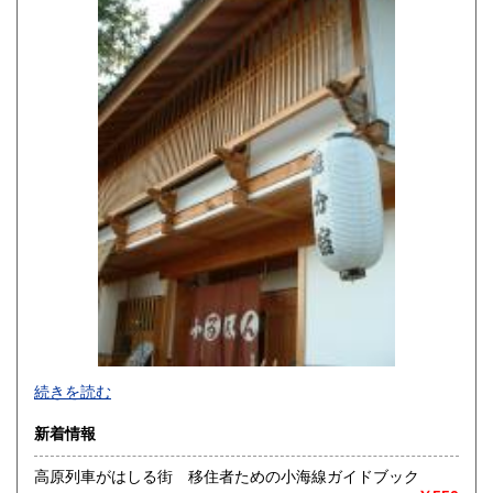
佐賀県
長崎県
330円
330円
熊本県
大分県
330円
330円
宮崎県
鹿児島県
330円
330円
沖縄県
330円
続きを読む
新着情報
高原列車がはしる街 移住者ための小海線ガイドブック