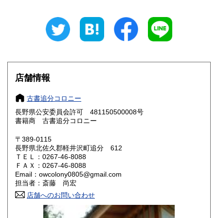
岐阜県
静岡県
330円
330円
愛知県
三重県
330円
330円
滋賀県
京都府
330円
330円
大阪府
兵庫県
330円
330円
店舗情報
奈良県
和歌山県
330円
330円
古書追分コロニー
長野県公安委員会許可 481150500008号
鳥取県
島根県
330円
330円
書籍商 古書追分コロニー
岡山県
広島県
330円
330円
〒389-0115
長野県北佐久郡軽井沢町追分 612
ＴＥＬ：0267-46-8088
山口県
徳島県
330円
330円
ＦＡＸ：0267-46-8088
Email：owcolony0805@gmail.com
香川県
愛媛県
330円
330円
担当者：斎藤 尚宏
店舗へのお問い合わせ
高知県
福岡県
330円
330円