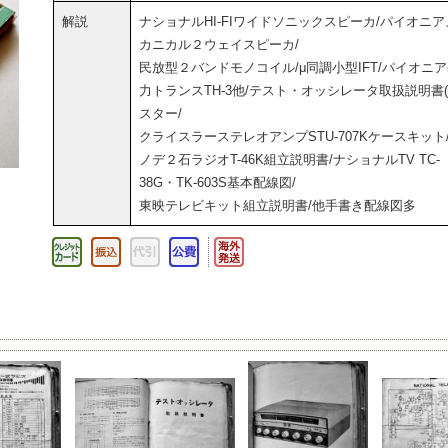
解説
ナショナルHI-FIワイドソニックスピーカ/パイオニア
カニカル２ウェイスピーカ/
民放型２バンドモノコイル/μ同調小型IFT/パイオニ
力トランスTH-3他/テスト・オッシレータ取扱説明書(
スター/
クライスラーステレオアンプSTU-707Kケースキット
ノデ２石ラジオT-46K組立説明書/ナショナルTV TC-
38G・TK-603S基本配線図/
東映テレビキット組立説明書/他手書き配線図多