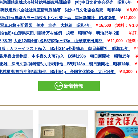
 南満洲鉄道株式会社社総務部庶務課編著 (社)中日文化協会発売 昭和6年
満洲鉄道株式会社社長室情報課編著 (社)中日文化協会発売 昭和4年
￥8,8
69×19㎝無綴カラー25枚タトウ付並上品 毎日新聞社 昭和18年
￥11,00
㎝写真34枚＋配置図 美本 非売 大林組 昭和4年
￥16,500 （送料：￥1,
合(綴)+山形県東田川郡常万村條例・規程 昭和7年、明治25年 2冊
￥27
,39,大正12年(4冊) 各B6判23p〜78p 山形県東田川郡
￥11,000 （送
事服」カラーイラスト9p入 B5判214p外装痛み 朝日新聞社 昭和15年
￥
崔承喜出世物語」本多喜久夫著7p入 B5判198p 朝日新聞社 昭和15年
￥
雄 深田久弥/神崎清/小川未明/他 B5判148p 朝日新聞社 昭和14年
￥
村星湖/熊谷生朗/原渚/他 B5判64p 帝国文化協会 大正14年
￥3,300
新着情報