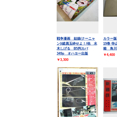
戦争漫画 姑娘(クーニャ
カラー版
ン)/総員玉砕せよ！/他 水
19巻 
木しげる B5判カバ
箱 角川
349p オハヨー出版
￥4,400
￥3,300