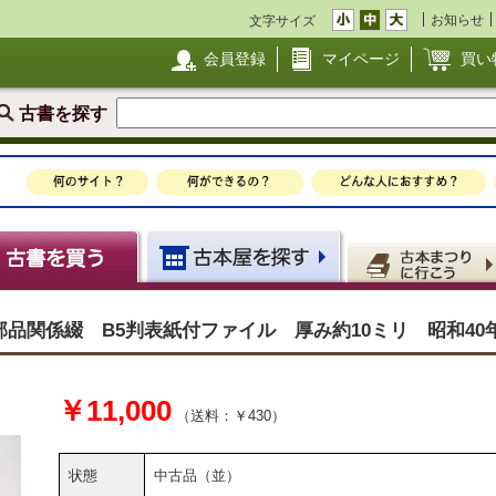
お知らせ
文字サイズ
会員登録
マイページ
買い
古書を探す
品関係綴 B5判表紙付ファイル 厚み約10ミリ 昭和40
￥11,000
（送料：￥430）
状態
中古品（並）