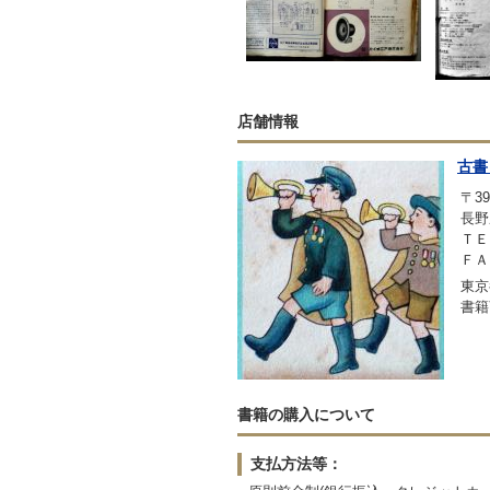
店舗情報
古書
〒39
長野
ＴＥＬ
ＦＡＸ
東京
書籍
書籍の購入について
支払方法等：