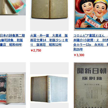
日本の詩集第二期
火薬・外一篇 大鹿卓 版
コロムビア童謡えほん 
寺山修司詩集 初版
画荘文庫14 初版少シミ有
本陽介/小諸潤・え B5
書店 昭和48年
り 版画荘 昭和12年
全カラー12p 永光社 
和26年
￥2,750
￥3,300