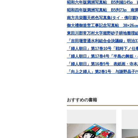
昭和六年版満洲写真帖 B5判箱145p
昭和四年版満洲写真帖 B5判73p 南
南方共栄圏天然色写真集(タイ・佛印篇)
御大禮御造営工事記念写真帖 38×26
東田川郡常万村大字堀野砂子耕地整理組
「吉田堰普通水利組合会決議録」明治37,38
「婦人朝日」第17巻10号「戦時下ノ仕
「婦人朝日」第17巻4号「半島の舞姫・
「婦人朝日」第16巻5号 表紙画・寺本忠
「向上之婦人」第2巻1号 与謝野晶子/中
おすすめの書籍