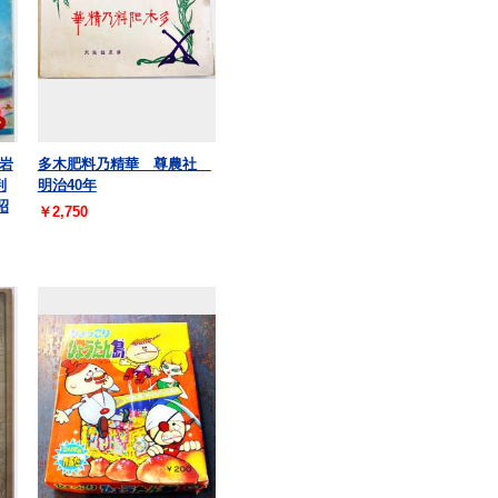
岩
多木肥料乃精華 尊農社
判
明治40年
昭
￥2,750