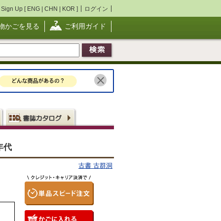
Sign Up [
ENG
|
CHN
|
KOR
]
ログイン
物かごを見る
ご利用ガイド
年代
古書 古群洞