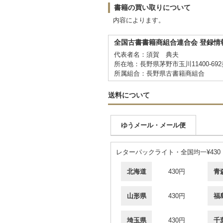
書籍の買い取りについて
内容によります。
全国古書書籍商組合連合会 登録情
代表者名：須賀 典夫
所在地：長野県茅野市玉川11400-69
所属組合：長野県古書籍商組合
送料について
ゆうメール・メール便
レターパックライト・全国均一¥430
北海道
430円
青
山形県
430円
福
埼玉県
430円
千