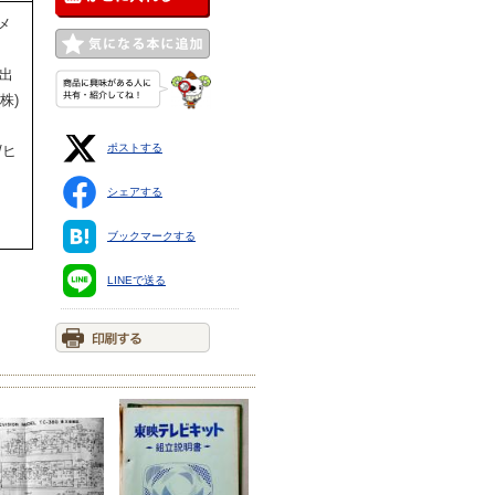
メ
ア出
株)
ポストする
/ヒ
シェアする
ブックマークする
LINEで送る