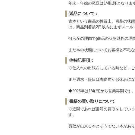
年末・年始の発送は1/4以降となりま
返品について：
古本という商品の性質上、商品の状態
ば、商品到着後2日以内にまずメール
何らかの理由で(商品の状態以外の理
また本の状態についてお客様と不毛な
他特記事項：
◇仕入れの出張をしている時など、ご
また週末・終日は郵便局がお休みにな
◆2026年は1/4(日)から営業再開です
書籍の買い取りについて
◇近隣であれば書籍の買取をしていま
す。
買取が出来る本とそうでない本があり