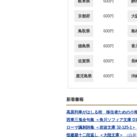
岐阜県
600円
静
京都府
600円
大
鳥取県
600円
島
徳島県
600円
香
佐賀県
600円
長
鹿児島県
600円
沖
新着書籍
高原列車がはしる街 移住者ための小
西東三鬼全句集 ＜角川ソフィア文庫 D11
ローマ諷刺詩集 ＜岩波文庫 32-125-1＞
怪建築十二段返し ＜大陸文庫＞
（白井