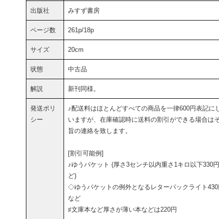
出版社
みすず書房
ページ数
261p/18p
サイズ
20cm
状態
中古品
解説
新刊同様。
発送ポリ
♪配送料はほとんどすべての商品を一律600円表記に
シー
いますが、在庫確認時に送料の割引ができる場合は
旨の連絡を致します。
[割引可能例]
♪ゆうパケット (厚さ3センチ以内重さ1キロ以下330
ど)
◇ゆうパケットの例外となるレターパックライト430
など
♯文庫本など厚さが薄い本などは220円