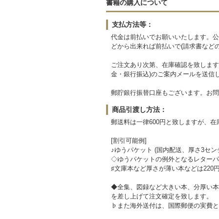
書籍の購入について
支払方法等：
代金は前払いでお願いいたします。公
どから出来れば前払いで(請求書など
ご注文あり次第、在庫確認を致します
金・銀行振込)のご案内メールを送信
郵貯銀行振替口座もございます。お問
商品引渡し方法：
郵送料は一律600円と致しますが、
[割引可能例]
♪ゆうパケット (国内配送、厚さ3セン
◇ゆうパケットの例外となるレターパッ
♯文庫本など厚さが薄い本などは220
◆全集、図録など大きい本、分厚い本
を差し上げて注文確定を致します。
♭また海外送付は、国際郵便の実費と