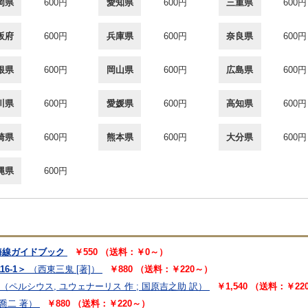
岡県
600円
愛知県
600円
三重県
600円
阪府
600円
兵庫県
600円
奈良県
600円
根県
600円
岡山県
600円
広島県
600円
川県
600円
愛媛県
600円
高知県
600円
崎県
600円
熊本県
600円
大分県
600円
縄県
600円
海線ガイドブック
￥550 （送料：￥0～）
6-1＞
（西東三鬼 [著]）
￥880 （送料：￥220～）
（ペルシウス, ユウェナーリス 作 ; 国原吉之助 訳）
￥1,540 （送料：￥22
喬二 著）
￥880 （送料：￥220～）