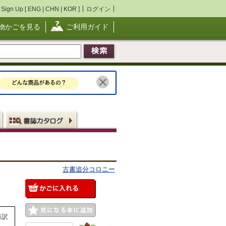
Sign Up [
ENG
|
CHN
|
KOR
]
ログイン
物かごを見る
ご利用ガイド
古書追分コロニー
修訳