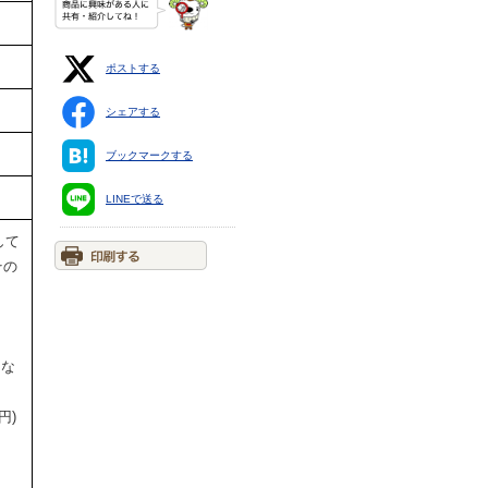
ポストする
シェアする
ブックマークする
LINEで送る
して
その
円な
円)