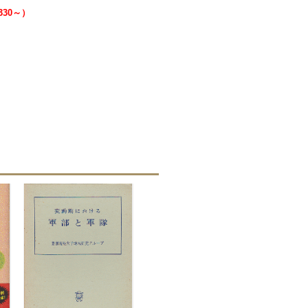
330～）