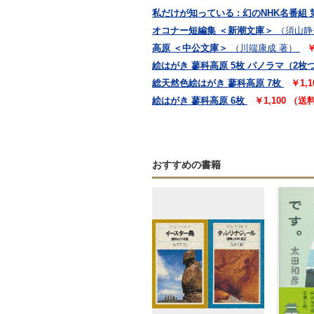
私だけが知っている : 幻のNHK名番組 
オコナー短編集 ＜新潮文庫＞
（須山静
高原 ＜中公文庫＞
（川端康成 著）
￥
絵はがき 蓼科高原 5枚 パノラマ（2枚
総天然色絵はがき 蓼科高原 7枚
￥1,
絵はがき 蓼科高原 6枚
￥1,100 （
おすすめの書籍