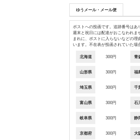
ゆうメール・メール便
ポストへの投函です。追跡番号はあ
週末と祝日には配達がおこなわれま
まれに、ポストに入らないなどの理
います。不在表が投函されていた場
北海道
300円
青
山形県
300円
福
埼玉県
300円
千
富山県
300円
石
岐阜県
300円
静
京都府
300円
大