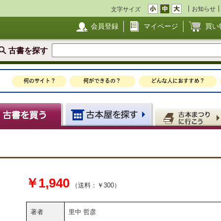
お知らせ
文字サイズ
会員登録
マイページ
買い
古書を探す
￥1,940
（送料：￥300）
著者
里中 哲彦