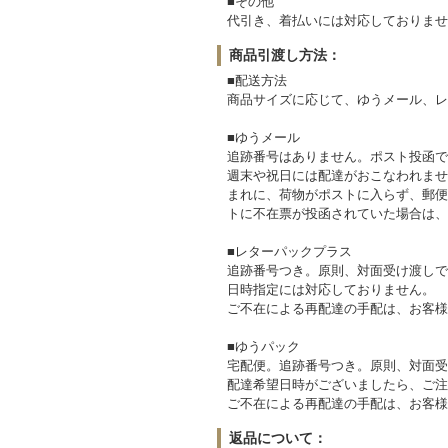
■その他
代引き、着払いには対応しておりませ
商品引渡し方法：
■配送方法
商品サイズに応じて、ゆうメール、レ
■ゆうメール
追跡番号はありません。ポスト投函で
週末や祝日には配達がおこなわれませ
まれに、荷物がポストに入らず、郵便
トに不在票が投函されていた場合は、
■レターパックプラス
追跡番号つき。原則、対面受け渡しで
日時指定には対応しておりません。
ご不在による再配達の手配は、お客様
■ゆうパック
宅配便。追跡番号つき。原則、対面受
配達希望日時がございましたら、ご注
ご不在による再配達の手配は、お客様
返品について：