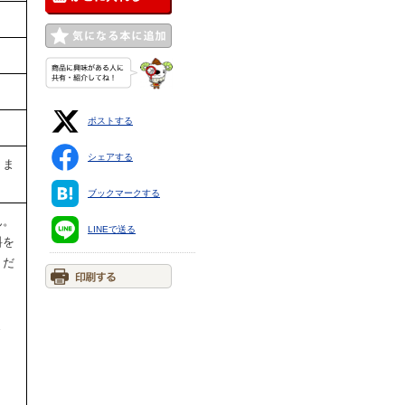
ポストする
シェアする
りま
ブックマークする
ん。
LINEで送る
料を
くだ
ま