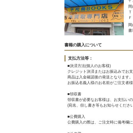
〒7
岡
Ｔ
Ｆ
岡
書
書籍の購入について
支払方法等：
■決済方法(個人のお客様)
クレジット決済またはお振込みでお支
商品は入金確認後の発送となります。
お振込名義人様のお名前がご注文者様
■領収書
領収書が必要なお客様は、お支払いの
(宛名、但し書き等もお知らせください
■公費購入
公費購入の際は、ご注文時に備考欄に