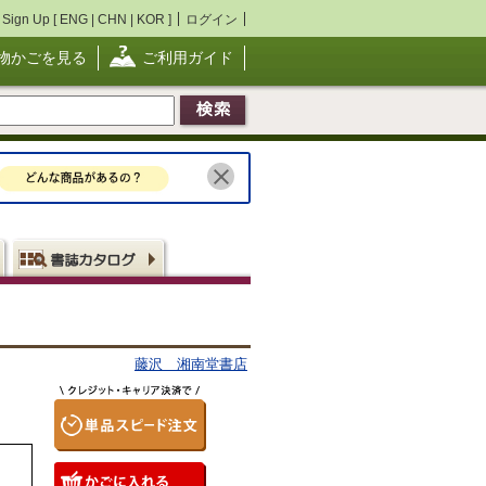
Sign Up [
ENG
|
CHN
|
KOR
]
ログイン
物かごを見る
ご利用ガイド
藤沢 湘南堂書店