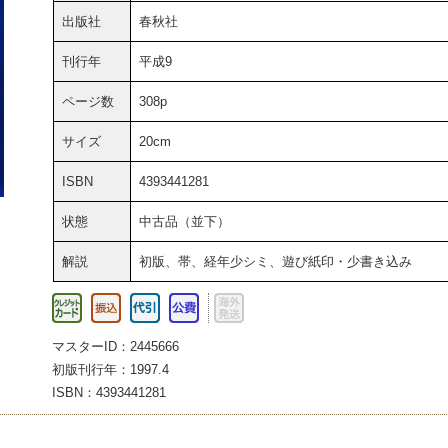
出版社
春秋社
刊行年
平成9
ページ数
308p
サイズ
20cm
ISBN
4393441281
状態
中古品（並下）
解説
初版、帯、経年少シミ、遊び紙印・少書き込み
マスターID：2445666
初版刊行年：1997.4
ISBN：4393441281