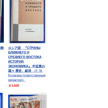
短歌
ロシア語 『СТРАНЫ
БЛИЖНЕГО И
СРЕДНЕГО ВОСТОКА
ИСТОРИЯ,
ЭКОНОМИКА』 中近東の
国々 歴史、経済
（Л. М.
Кулагина (ответственный
редактор)）
￥3,000