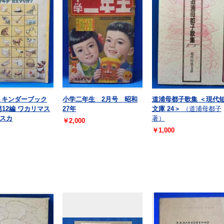
 キンダーブック
小学二年生 2月号 昭和
道浦母都子歌集 ＜現代
第12編 ワカリマス
27年
文庫 24＞
（道浦母都子
スカ
著）
￥2,000
￥1,000