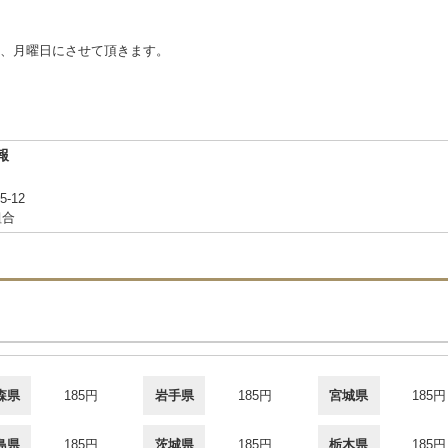
、月曜日にさせて頂きます。
報
-12
組合
森県
185円
岩手県
185円
宮城県
185円
島県
185円
茨城県
185円
栃木県
185円