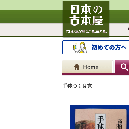
手毬つく良寛