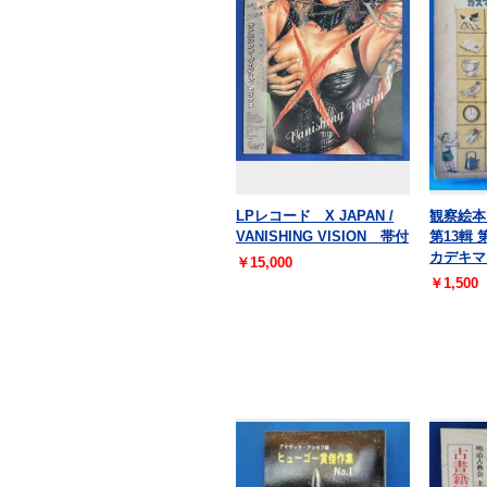
LPレコード X JAPAN /
観察絵本
VANISHING VISION 帯付
第13輯 
カデキマ
￥15,000
￥1,500