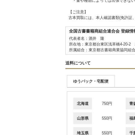
・量や種類によっては出張できない
【ご注意】
古本買取には、本人確認書類(免許証
全国古書書籍商組合連合会 登録情
代表者名：酒井 隆
所在地：東京都台東区浅草橋4-20-2
所属組合：東京都古書籍商業協同組
送料について
ゆうパック・宅配便
北海道
750円
青
山形県
550円
福
埼玉県
550円
千