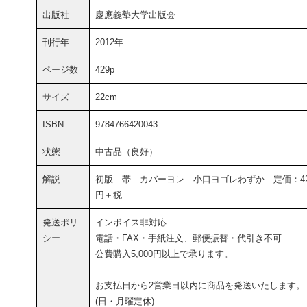
出版社
慶應義塾大学出版会
刊行年
2012年
ページ数
429p
サイズ
22cm
ISBN
9784766420043
状態
中古品（良好）
解説
初版 帯 カバーヨレ 小口ヨゴレわずか 定価：42
円＋税
発送ポリ
インボイス非対応
シー
電話・FAX・手紙注文、郵便振替・代引き不可
公費購入5,000円以上で承ります。
お支払日から2営業日以内に商品を発送いたします。
(日・月曜定休)