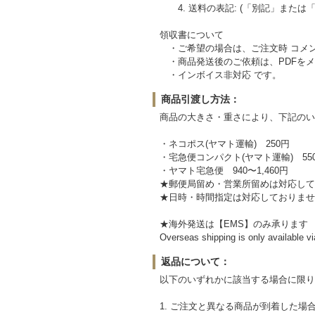
4. 送料の表記: (「別記」または
領収書について
・ご希望の場合は、ご注文時 コメン
・商品発送後のご依頼は、PDFをメ
・インボイス非対応 です。
商品引渡し方法：
商品の大きさ・重さにより、下記のい
・ネコポス(ヤマト運輸) 250円
・宅急便コンパクト(ヤマト運輸) 550
・ヤマト宅急便 940〜1,460円
★郵便局留め・営業所留めは対応して
★日時・時間指定は対応しておりませ
★海外発送は【EMS】のみ承ります (
Overseas shipping is only available 
返品について：
以下のいずれかに該当する場合に限り
1. ご注文と異なる商品が到着した場