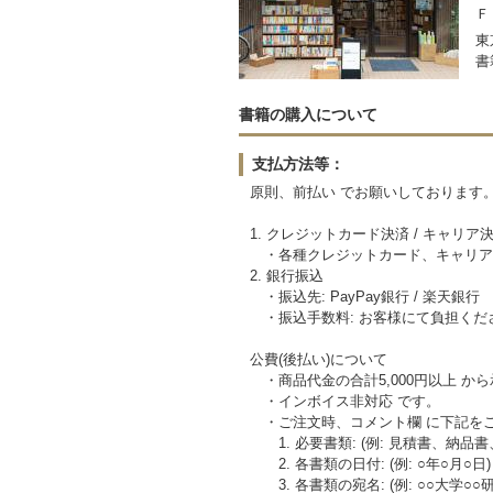
Ｆ
東
書
書籍の購入について
支払方法等：
原則、前払い でお願いしております
1. クレジットカード決済 / キャリア
・各種クレジットカード、キャリア
2. 銀行振込
・振込先: PayPay銀行 / 楽天銀行
・振込手数料: お客様にて負担くだ
公費(後払い)について
・商品代金の合計5,000円以上 か
・インボイス非対応 です。
・ご注文時、コメント欄 に下記を
1. 必要書類: (例: 見積書、納品書
2. 各書類の日付: (例: ○年○月○日)
3. 各書類の宛名: (例: ○○大学○○