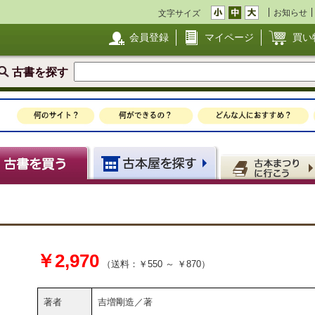
お知らせ
文字サイズ
会員登録
マイページ
買い
古書を探す
￥2,970
（送料：￥550 ～ ￥870）
著者
吉増剛造／著