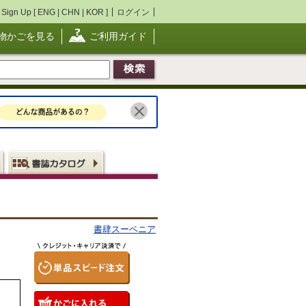
Sign Up [
ENG
|
CHN
|
KOR
]
ログイン
物かごを見る
ご利用ガイド
書肆スーベニア