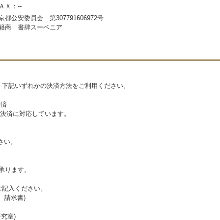
ＡＸ：--
京都公安委員会 第307791606972号
籍商 書肆スーベニア
。下記いずれかの決済方法をご利用ください。
決済
決済に対応しています。
さい。
ら承ります。
ご記入ください。
、請求書)
研究室)