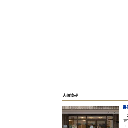
店舗情報
書
〒1
東
Ｔ