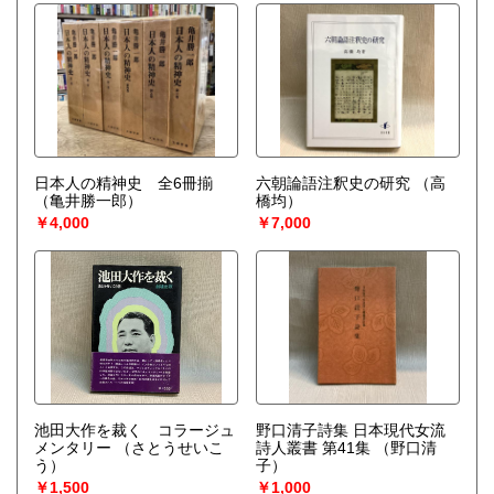
日本人の精神史 全6冊揃
六朝論語注釈史の研究
（高
（亀井勝一郎）
橋均）
￥4,000
￥7,000
池田大作を裁く コラージュ
野口清子詩集 日本現代女流
メンタリー
（さとうせいこ
詩人叢書 第41集
（野口清
う）
子）
￥1,500
￥1,000