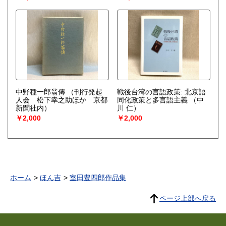
中野種一郎翁傳
（刊行発起
戦後台湾の言語政策: 北京語
人会 松下幸之助ほか 京都
同化政策と多言語主義
（中
新聞社内）
川 仁）
￥2,000
￥2,000
ホーム
ほん吉
室田豊四郎作品集
ページ上部へ戻る