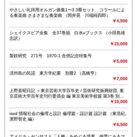
熊本県
大分県
1,730円
1,730円
沿線名：小田急線/京王井の頭線
やさしい礼拝用オルガン曲集1〜3 3冊セット コラールによ
最寄駅：下北沢駅 南口徒歩3分 「北沢タウンホール」正面
る奏楽曲 さまざまな奏楽曲 （岡井晃 川端純四郎）
宮崎県
鹿児島県
入り口前
1,730円
1,730円
￥4,500
営業時間：正午から午後8時
定休日：月曜日
沖縄県
3,520円
シェイクスピア全集 全37巻揃 白水uブックス （小田島雄
志訳）
書籍の買取について
￥15,000
●店頭買取いたします。営業時間中に直接お持ち下さい。ご予
約等は必要ありません。担当者が留守の場合には、お預かり
製鉄研究 271号 1970-1 合併記念特集号
いたします。
￥5,000
●大量の場合は、出張買取致します。本の所在地、大体の量や
済州島の民謡 東方学紀要 別冊2 （高橋亨）
内容をお知らせ下さい。ご予約の日に現地に担当者が参りま
￥7,000
す。
上野直昭日記 ＜東京芸術大学百年史 / 芸術研究振興財団, 東
●遠方の方、ご多忙の方は、宅配便着払いによる買取もしてお
京芸術大学百年史刊行委員会 編 東京美術学校篇 第3巻 別巻
ります。あらかじめ量や内容をご連絡頂き、当店から送付致
＞ （上野直昭 著）
￥10,000
します必要書類・伝票をご利用下さい。お支払いは指定口座
への振込、店頭支払をお選び頂けます。
ised 情報社会の倫理と設計 倫理篇・設計篇 設計篇 （東浩紀,
濱野智史 編）
取り扱い分野
￥6,500
哲学宗教、社会科学、自然科学、美術工芸、外国文学、近代
文献、趣味、古書一般（その他）
アメリカ・センサスと「人種」をめぐる境界 個票にみるマ