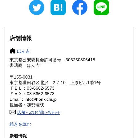
愛知県
三重県
1,220円
1,220円
滋賀県
京都府
1,340円
1,340円
大阪府
兵庫県
1,340円
1,340円
店舗情報
奈良県
和歌山県
1,340円
1,340円
ほん吉
東京都公安委員会許可番号 303260806418
鳥取県
島根県
1,470円
1,470円
書籍商 ほん吉
岡山県
広島県
1,470円
1,470円
〒155-0031
東京都世田谷区北沢 2-7-10 上原ビル1階1号
ＴＥＬ：03-6662-6573
山口県
徳島県
1,470円
1,590円
ＦＡＸ：03-6662-6573
Email：info@honkichi.jp
香川県
愛媛県
1,590円
1,590円
担当者：加勢理枝
店舗へのお問い合わせ
高知県
福岡県
1,590円
1,730円
ごはんの炊き方から人生の危機まで。
続きを読む
出版年を問わず、社会や自分について考える友となる本、生
佐賀県
長崎県
1,730円
1,730円
活を豊かにする本を広く扱います。
新着情報