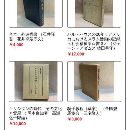
合本 外遊叢書
（石井謹
ハル・ハウスの20年 : アメリ
吾 花井卓蔵序文）
カにおけるスラム活動の記録
＜社会福祉学双書 3＞
（ジェ
￥4,000
ーン・アダムス 柴田善守）
￥17,000
キリシタンの時代 その文化
騎手教程（草案）
（帝國競
と貿易
（ 岡本良知著 高瀬
馬協会 三宅隆人）
弘一郎編）
￥3,000
￥10,000