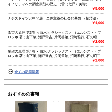
フェミニズム、クィア・スタディーズ等ジェンダー研究。精
イノリティへの調査実態の歴史 （菅（七戸）美弥）
神医学および福祉。社会科学全般。
￥5,000
ナチスドイツと中間層 全体主義の社会的基盤 （柳澤治）
￥4,000
希望の原理 第3巻 ＜白水iクラシックス＞ （エルンスト・ブ
ロッホ 著 ; 山下肇, 瀬戸鞏吉, 片岡啓治, 沼崎雅行, 石丸昭二,
保坂一夫 訳）
￥2,000
希望の原理 第4巻 ＜白水iクラシックス＞ （エルンスト・ブ
ロッホ 著 ; 山下肇, 瀬戸鞏吉, 片岡啓治, 沼崎雅行, 石丸昭二,
保坂一夫 訳）
￥2,000
全ての新着情報
おすすめの書籍