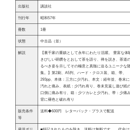
出版社
講談社
刊行年
昭和57年
冊数
1冊
状態
中古品（並）
解説
【裏千家の重鎮として永年にわたり活躍。 豊富な体
きびしい研鑽をとおして茶を語り、禅を説き、茶道
るべき姿を示してその極意と真髄に迫るユニークな
集。】第2刷、A5判、ハード・クロス装、箱、帯、
293pp、本体：三方に少汚れ、本文：経年並、巻末
汚れと痛み、表紙：少汚れ有り、巻末見返し遊び紙
口側に痛み有り、箱：少ツカレと少汚れ、帯：少痛
背に褪色と破れ有り
販売条件
送料◆600円 レターパック・プラスで配送
等
発送ポリ
■特記されたものを除き、送料は無料です。 代金は