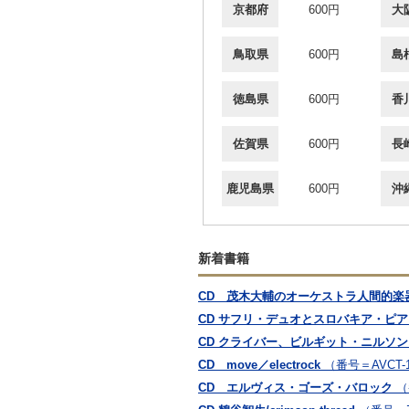
京都府
600円
大
鳥取県
600円
島
徳島県
600円
香
佐賀県
600円
長
鹿児島県
600円
沖
新着書籍
CD 茂木大輔のオーケストラ人間的楽器学
CD サフリ・デュオとスロバキア・ピ
CD クライバー、ビルギット・ニルソ
CD move／electrock
（番号＝AVCT-1
CD エルヴィス・ゴーズ・バロック
（