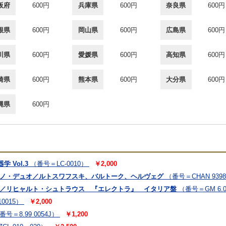
阪府
600円
兵庫県
600円
奈良県
600円
根県
600円
岡山県
600円
広島県
600円
川県
600円
愛媛県
600円
高知県
600円
崎県
600円
熊本県
600円
大分県
600円
縄県
600円
 Vol.3
（番号＝LC-0010）
￥2,000
アノ・デュオ／ルトスワフスキ、バルトーク、ヘルヴェグ
（番号＝CHAN 939
ン／リヒャルト・シュトラウス 『エレクトラ』 イタリア盤
（番号＝GM 6.0
0015）
￥2,000
番号＝8.99 0054J）
￥1,200