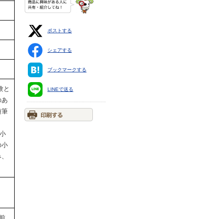
ポストする
シェアする
ブックマークする
験と
LINEで送る
のあ
随筆
に小
の小
み、
前