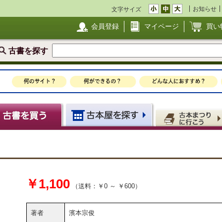
お知らせ
文字サイズ
会員登録
マイページ
買い
古書を探す
￥1,100
（送料：￥0 ～ ￥600）
著者
濱本宗俊