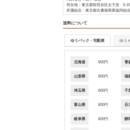
所在地：東京都世田谷区太子堂 5-15
所属組合：東京都古書籍商業協同組
送料について
ゆうパック・宅配便
ゆう
北海道
600円
青
山形県
600円
福
埼玉県
600円
千
富山県
600円
石
岐阜県
600円
静