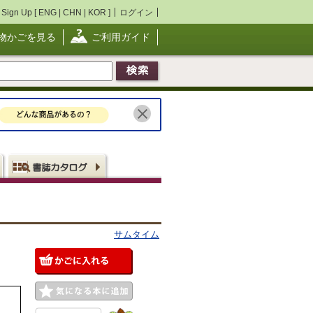
Sign Up [
ENG
|
CHN
|
KOR
]
ログイン
物かごを見る
ご利用ガイド
サムタイム