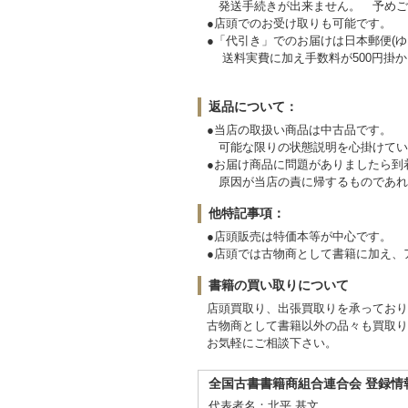
発送手続きが出来ません。
●店頭でのお受け取りも可能です。
●「代引き」でのお届けは日本郵便(ゆ
送料実費に加え手数料が500円掛か
返品について：
●当店の取扱い商品は中古品です。
可能な限りの状態説明を心掛けてい
●お届け商品に問題がありましたら
原因が当店の責に帰するものであれ
他特記事項：
●店頭販売は特価本等が中心です。
●店頭では古物商として書籍に加え、
書籍の買い取りについて
店頭買取り、出張買取りを承ってお
古物商として書籍以外の品々も買取り
お気軽にご相談下さい。
全国古書書籍商組合連合会 登録情
代表者名：北平 基文