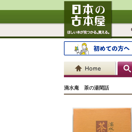
滴水庵 茶の湯閑話