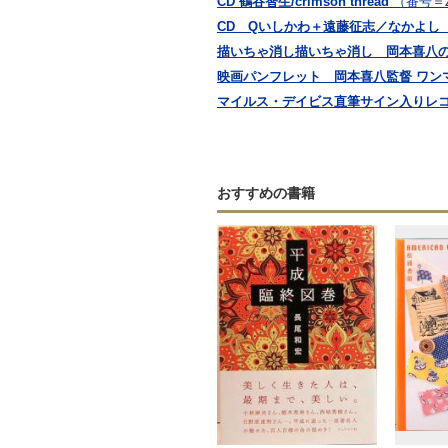
CD 鶴谷智生/crimson thread
（番号＝Z
CD Qいしかわ＋遠藤征志／なかよし
描いちゃ消し描いちゃ消し 岡本喜八
映画パンフレット 岡本喜八監督 ワン
マイルス・デイビス直筆サイン入りレコ
おすすめの書籍