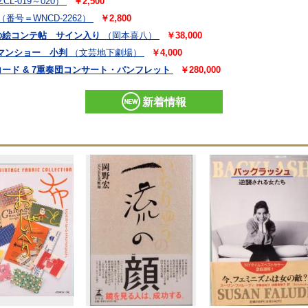
CL-019～020）
￥2,500
（番号＝WNCD-2262）
￥2,800
の絵コンテ帖 サイン入り
（岡本喜八）
￥38,000
マンショー 小判
（文芸地下劇場）
￥4,000
ード & 7重奏団コンサート・パンフレット
￥280,000
新着情報