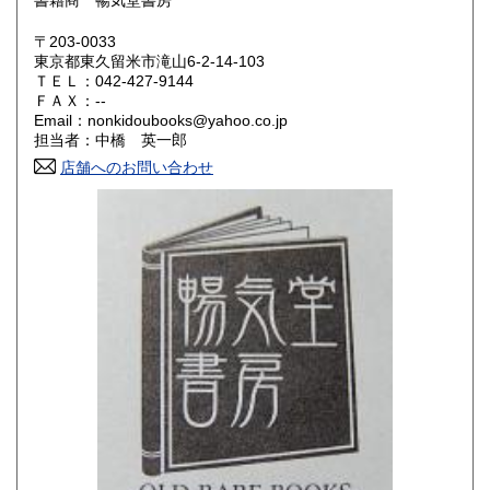
書籍商 暢気堂書房
岡山県
広島県
180円
180円
〒203-0033
東京都東久留米市滝山6-2-14-103
ＴＥＬ：042-427-9144
山口県
徳島県
180円
180円
ＦＡＸ：--
Email：nonkidoubooks@yahoo.co.jp
香川県
愛媛県
180円
180円
担当者：中橋 英一郎
店舗へのお問い合わせ
高知県
福岡県
180円
180円
佐賀県
長崎県
180円
180円
熊本県
大分県
180円
180円
宮崎県
鹿児島県
180円
180円
沖縄県
180円