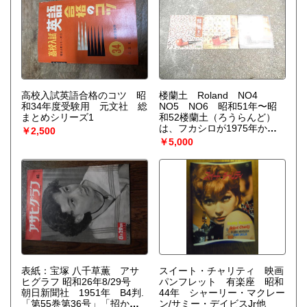
高校入試英語合格のコツ 昭
楼蘭土 Roland NO4
和34年度受験用 元文社 総
NO5 NO6 昭和51年〜昭
まとめシリーズ1
和52楼蘭土（ろうらんど）
は、フカシロが1975年から
￥2,500
1978年まで発行していたパ
￥5,000
イプ関連の情報誌で、第９号
まで刊行されました。
表紙：宝塚 八千草薫 アサ
スイート・チャリティ 映画
ヒグラフ 昭和26年8/29号
パンフレット 有楽座 昭和
朝日新聞社 1951年 B4判.
44年 シャーリー・マクレー
「第55巻第36号」「招かれ
ン/サミー・デイビスJr他