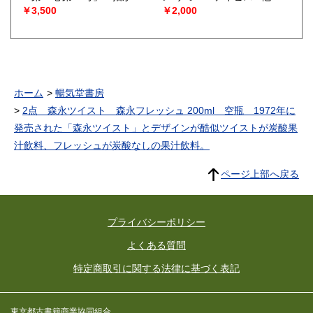
たる客／ソ連 グロムイコ外
￥3,500
￥2,000
務次官」「講和全権告知板：
吉田首相」「外来種の水中花
／日本選手権水上競技大会」
「酷しいすまいの手帖」「甦
る四万町歩／日本一の水利工
事／千葉県 佐原」「表4広
告：東光電気／木村製薬 殺
ホーム
暢気堂書房
虫剤アース」他22p.
2点 森永ツイスト 森永フレッシュ 200ml 空瓶 1972年に
発売された「森永ツイスト」とデザインが酷似ツイストが炭酸果
汁飲料、フレッシュが炭酸なしの果汁飲料。
ページ上部へ戻る
プライバシーポリシー
よくある質問
特定商取引に関する法律に基づく表記
東京都古書籍商業協同組合