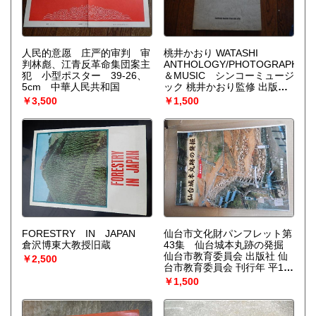
人民的意愿 庄严的审判 审
桃井かおり WATASHI
判林彪、江青反革命集団案主
ANTHOLOGY/PHOTOGRAPHS
犯 小型ポスター 39-26、
＆MUSIC シンコーミュージ
5cm 中華人民共和国
ック 桃井かおり監修 出版社
新興楽譜出版社 刊行年 昭和
￥3,500
￥1,500
54年初版 A4版
FORESTRY IN JAPAN
仙台市文化財パンフレット第
倉沢博東大教授旧蔵
43集 仙台城本丸跡の発掘
仙台市教育委員会 出版社 仙
￥2,500
台市教育委員会 刊行年 平12
状態 良好 解説 A4判30頁
￥1,500