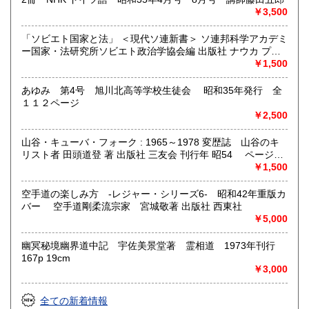
￥3,500
「ソビエト国家と法」 ＜現代ソ連新書＞ ソ連邦科学アカデミ
ー国家・法研究所ソビエト政治学協会編 出版社 ナウカ プロ
グレス出版所 刊行年 １９７２年 ページ数 406p
￥1,500
あゆみ 第4号 旭川北高等学校生徒会 昭和35年発行 全
１１２ページ
￥2,500
山谷・キューバ・フォーク : 1965～1978 変歴誌 山谷のキ
リスト者 田頭道登 著 出版社 三友会 刊行年 昭54 ページ数
229p サイズ 19cm 状態 中古品（並）帯痛み
￥1,500
空手道の楽しみ方 -レジャー・シリーズ6- 昭和42年重版カ
バー 空手道剛柔流宗家 宮城敬著 出版社 西東社
￥5,000
幽冥秘境幽界道中記 宇佐美景堂著 霊相道 1973年刊行
167p 19cm
￥3,000
全ての新着情報