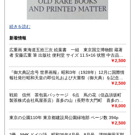
-
続きを読む
沿線名：西武新宿線
新着情報
最寄駅：花小金井
営業時間：10:00〜18:00
広重画 東海道五拾三次 絵葉書 一組 東京国立博物館 蔵著
定休日：不定休
者 安藤広重 筆 出版社 便利堂 サイズ 11.5×16 状態 中古品
（美）1枚のみ経年のシミがあります。 解説 絵はがきセッ
￥2,500
書籍の買取について
ト 53枚組 解説 ごあいさつ 帙 付
古本・骨董品の出張買取のお申込み・ご予約は、お電話・ま
『御大典記念号 世界画報』昭和3年（1928年）12月に国際情
たはメールにて承っております。 お気軽にお問合わせくださ
報社発行昭和天皇の即位礼および大嘗祭（御大典）を記念す
い。
るグラフ雑誌の臨時増刊号です。当時の儀式の様子や関連行
￥2,500
出張費は無料です。旧家、蔵のあるお宅、昭和40年以前の古
事を写した貴重な写真や解説が多数収録されています。
いお宅の買取は、遠方でも大歓迎です。
戦前 信州 茶包装パッケージ 6点 蔦の花（信劦須坂町
製茶株式会社蔦屋茶店）喜多の山（長野市大門町 喜多の園
本店）西沢園（長野県中堅町 西澤園本舗）梅の花（信州須
￥8,000
取り扱い分野
坂市梅の園茶店）奈良此園（信州中野町 西澤茶舗）美泉瀧
社会科学、美術工芸、古典籍、近代文献、外国書
（信州長野市新町 茶間屋美濃久商店）瀧の音（信濃吉田本
東京の公園110年 東京都建設局公園緑地部 ページ数 394p
町 瀧澤又右衛門）
￥2,500
2冊 NHK ドイツ語 昭和35年4月号 8月号 講師藤田五郎