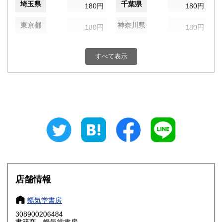
埼玉県
千葉県
180円
180円
東京都
神奈川県
180円
180円
新潟県
富山県
180円
180円
すべて表示
石川県
福井県
180円
180円
山梨県
長野県
180円
180円
岐阜県
静岡県
180円
180円
愛知県
三重県
180円
180円
滋賀県
京都府
180円
180円
大阪府
兵庫県
180円
180円
店舗情報
奈良県
和歌山県
180円
180円
暢気堂書房
308900206484
鳥取県
島根県
180円
180円