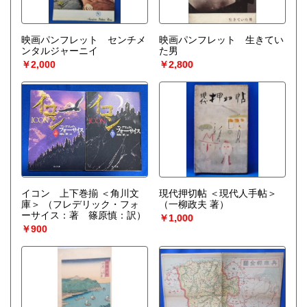
映画パンフレット センチメ
映画パンフレット 生きてい
ンタルジャーニイ
た男
￥2,000
￥2,800
イコン 上下巻揃 ＜角川文
現代押切帖 ＜現代人手帖＞
庫＞
（フレデリック・フォ
（一柳政夫 著）
ーサイス：著 篠原慎：訳）
￥1,000
￥900