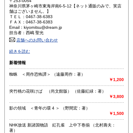
〒253-0054
神奈川県茅ヶ崎市東海岸南6-5-12【ネット通販のみで、実店
舗はございません。】
山口県
徳島県
1,100円
1,100円
ＴＥＬ：0467-38-6383
ＦＡＸ：0467-38-6383
香川県
愛媛県
1,100円
1,100円
Email：kiyomitsu@dream.jp
担当者：西嶋 聖光
高知県
福岡県
1,100円
1,210円
店舗へのお問い合わせ
良書・古書とサブカルチャーの陰と陽。国史・軍事・宗教・
佐賀県
長崎県
1,210円
1,210円
続きを読む
文芸・芸能・美術・工芸・趣味書より、CD・DVD・古書漫
画・同人誌・トレカ・おもちゃ…。明治・大正・昭和と平成
熊本県
大分県
新着情報
1,210円
1,210円
の新旧書籍とおもちゃ混在乱舞のちらし寿司書店。江戸のト
ッピングもあります。
蜘蛛 ＜周作恐怖譚＞ （遠藤周作：著）
宮崎県
鹿児島県
1,210円
1,210円
￥1,200
沿線名：東海道線
最寄駅：茅ヶ崎駅
沖縄県
1,914円
夾竹桃の花咲けば （尚文館版） （佐藤紅緑：著）
営業時間：平日・祝日:9:00～15:00 土日:休日【※7月23日
￥3,800
(木)は臨時休業日とさせて頂きます。 ご不便をお掛けいたし
まして誠に申し訳ございません。】
定休日：土曜日・日曜日
影の領域 ＜青年の環 4 ＞ （野間宏：著）
￥1,500
書籍の買取について
NHK放送 新諸国物語 紅孔雀 上中下巻揃 （北村壽夫：
-
著）