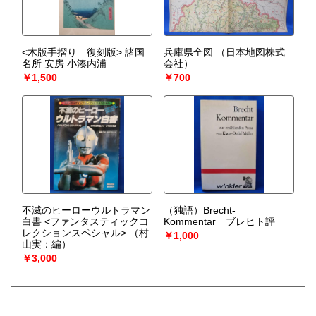
<木版手摺り 復刻版> 諸国
兵庫県全図
（日本地図株式
名所 安房 小湊内浦
会社）
￥1,500
￥700
不滅のヒーローウルトラマン
（独語）Brecht-
白書 <ファンタスティックコ
Kommentar ブレヒト評
レクションスペシャル>
（村
￥1,000
山実：編）
￥3,000