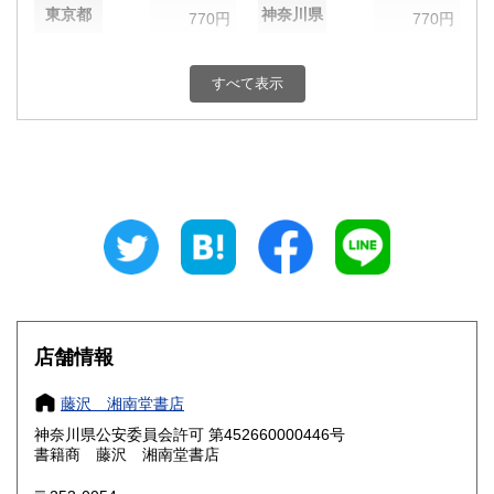
東京都
神奈川県
770円
770円
新潟県
富山県
770円
770円
すべて表示
石川県
福井県
770円
770円
山梨県
長野県
770円
770円
岐阜県
静岡県
770円
770円
愛知県
三重県
770円
770円
滋賀県
京都府
880円
880円
大阪府
兵庫県
880円
880円
店舗情報
奈良県
和歌山県
880円
880円
藤沢 湘南堂書店
神奈川県公安委員会許可 第452660000446号
鳥取県
島根県
990円
990円
書籍商 藤沢 湘南堂書店
岡山県
広島県
990円
990円