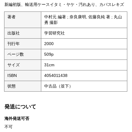
新編初版、輸送用ケースイタミ・ヤケ・汚れあり、カバスレキズ
著者
中村元 編著 ; 奈良康明, 佐藤良純 著 ; 丸山
勇 撮影
出版社
学習研究社
刊行年
2000
ページ数
509p
サイズ
31cm
ISBN
4054011438
状態
中古品（並下）
発送について
海外発送可否
不可