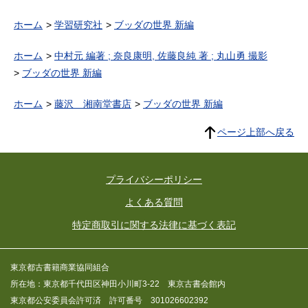
ホーム
学習研究社
ブッダの世界 新編
ホーム
中村元 編著 ; 奈良康明, 佐藤良純 著 ; 丸山勇 撮影
ブッダの世界 新編
ホーム
藤沢 湘南堂書店
ブッダの世界 新編
ページ上部へ戻る
プライバシーポリシー
よくある質問
特定商取引に関する法律に基づく表記
東京都古書籍商業協同組合
所在地：東京都千代田区神田小川町3-22 東京古書会館内
東京都公安委員会許可済 許可番号 301026602392