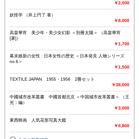
￥2,000
取り扱い分野
妖怪学 （井上円了 著）
哲学宗教、歴史、美術工芸、趣味、サブカルチャー
￥8,000
高畠華宵 美少年・美少女幻影 ＜別冊太陽＞ （高畠華宵
[著]）
￥1,700
幕末維新の女性 : 日本女性の歴史 ＜日本発見 人物シリーズ
no.6＞
￥1,500
TEXTILE JAPAN 1955・1956 2冊セット
￥38,000
中國城市改革叢書 中國首都北京 ＜中国城市改革叢書＞ （王
光：編）
￥3,000
東西映画 人気花形写真大鑑
￥6,800