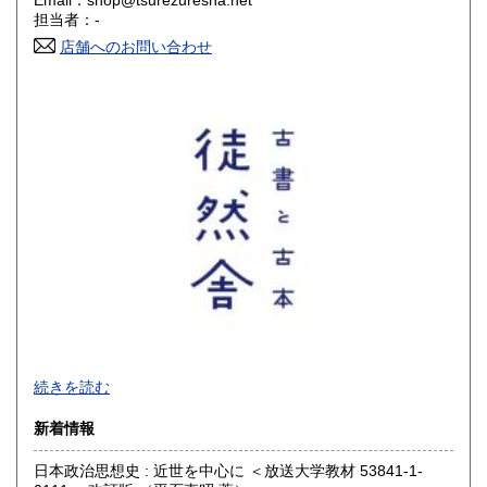
Email：shop@tsurezuresha.net
香川県
愛媛県
520円
520円
担当者：-
店舗へのお問い合わせ
高知県
福岡県
520円
520円
佐賀県
長崎県
520円
520円
熊本県
大分県
520円
520円
宮崎県
鹿児島県
520円
520円
沖縄県
850円
【 厚紙封筒＋OPP袋で丁寧梱包 / 公費歓迎 】
続きを読む
■公費購入のご相談などお問い合わせは、メールでお願いいた
新着情報
します
日本政治思想史 : 近世を中心に ＜放送大学教材 53841-1-
沿線名：-