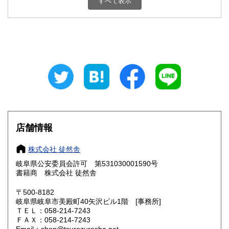
すべて表示
石川県
福井県
520円
520円
山梨県
長野県
520円
520円
岐阜県
静岡県
520円
520円
愛知県
三重県
520円
520円
滋賀県
京都府
520円
520円
大阪府
兵庫県
520円
520円
店舗情報
奈良県
和歌山県
520円
520円
株式会社 徒然舎
岐阜県公安委員会許可 第531030001590号
鳥取県
島根県
520円
520円
書籍商 株式会社 徒然舎
岡山県
広島県
520円
520円
〒500-8182
岐阜県岐阜市美殿町40矢沢ビル1階 [事務所]
ＴＥＬ：058-214-7243
山口県
徳島県
520円
520円
ＦＡＸ：058-214-7243