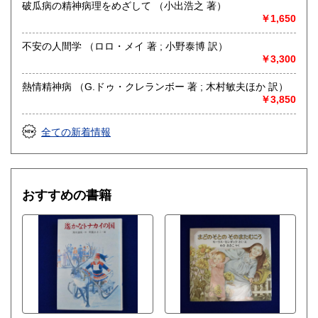
破瓜病の精神病理をめざして （小出浩之 著）
￥1,650
不安の人間学 （ロロ・メイ 著 ; 小野泰博 訳）
￥3,300
熱情精神病 （G.ドゥ・クレランボー 著 ; 木村敏夫ほか 訳）
￥3,850
全ての新着情報
おすすめの書籍