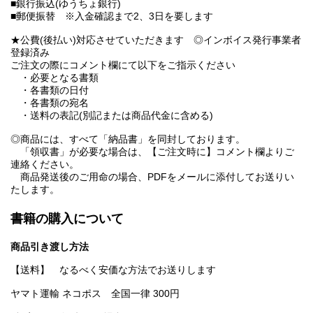
■銀行振込(ゆうちょ銀行)
■郵便振替 ※入金確認まで2、3日を要します
★公費(後払い)対応させていただきます ◎インボイス発行事業者
登録済み
ご注文の際にコメント欄にて以下をご指示ください
・必要となる書類
・各書類の日付
・各書類の宛名
・送料の表記(別記または商品代金に含める)
◎商品には、すべて「納品書」を同封しております。
「領収書」が必要な場合は、【ご注文時に】コメント欄よりご
連絡ください。
商品発送後のご用命の場合、PDFをメールに添付してお送りい
たします。
書籍の購入について
商品引き渡し方法
【送料】 なるべく安価な方法でお送りします
ヤマト運輸 ネコポス 全国一律 300円