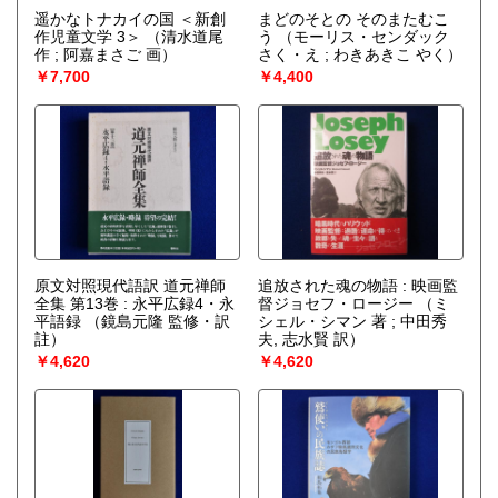
遥かなトナカイの国 ＜新創
まどのそとの そのまたむこ
作児童文学 3＞
（清水道尾
う
（モーリス・センダック
作 ; 阿嘉まさご 画）
さく・え ; わきあきこ やく）
￥7,700
￥4,400
原文対照現代語訳 道元禅師
追放された魂の物語 : 映画監
全集 第13巻 : 永平広録4・永
督ジョセフ・ロージー
（ミ
平語録
（鏡島元隆 監修・訳
シェル・シマン 著 ; 中田秀
註）
夫, 志水賢 訳）
￥4,620
￥4,620