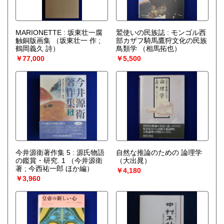
MARIONETTE : 坂東壮一腐
鷲使いの民族誌 : モンゴル西
触銅版画集
（坂東壮一 作 ;
部カザフ騎馬鷹狩文化の民族
鶴岡義久 詩）
鳥類学
（相馬拓也）
￥77,000
￥5,500
今井源衛著作集 5 : 源氏物語
自然な推論のための 論理学
の鑑賞・研究. 1
（今井源衛
（大出晁）
著 ; 今西祐一郎 ほか編）
￥4,180
￥3,960