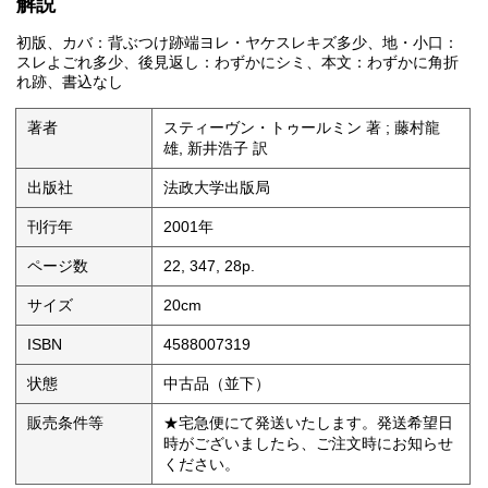
解説
初版、カバ：背ぶつけ跡端ヨレ・ヤケスレキズ多少、地・小口：
スレよごれ多少、後見返し：わずかにシミ、本文：わずかに角折
れ跡、書込なし
著者
スティーヴン・トゥールミン 著 ; 藤村龍
雄, 新井浩子 訳
出版社
法政大学出版局
刊行年
2001年
ページ数
22, 347, 28p.
サイズ
20cm
ISBN
4588007319
状態
中古品（並下）
販売条件等
★宅急便にて発送いたします。発送希望日
時がございましたら、ご注文時にお知らせ
ください。