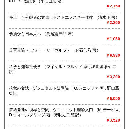
0111＞ 改訂版 （平石直昭 著）
最寄駅：-
￥2,750
営業時間：-
定休日：-
停止した分裂者の覚書 : ドストエフスキー体験 （清水正 著）
￥2,200
書籍の買取について
〈 人文書・美術書・専門書 〉
倭族から日本人へ （鳥越憲三郎 著）
￥1,650
【 全国 無料で出張買取いたします 】
反写真論 ＜フォト・リーヴル 6＞ （倉石信乃 著）
￥6,930
どうぞお気軽にお問い合わせください
☎買取受付フリーダイヤル 0120-989-307
科学と知識社会学 （マイケル・マルケイ 著 ; 堀喜望ほか 共
訳）
公式LINEアカウント 「徒然舎」 ございます
￥3,300
https://lin.ee/NDp1ENf
視覚の文法 : ゲシュタルト知覚論 （G.カニッツァ 著 ; 野口薫
取り扱い分野
監訳）
￥6,050
哲学宗教、社会科学、自然科学、美術工芸、国語国文、外国
文学、サブカルチャー、古書一般（その他）
情緒発達の境界と空間 : ウィニコット理論入門 （M.デービス,
人文書・美術書・専門書
D.ウォールブリッジ 著 ; 猪股丈二 監訳）
￥3,520