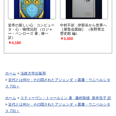
皇帝の新しい心 : コンピュー
中村不折 : 伊那谷から世界へ
タ・心・物理法則
（ロジャ
［展覧会図録］
（長野県立
ー・ペンローズ 著 ; 林一
歴史館 編）
訳）
￥3,300
￥4,180
ホーム
法政大学出版局
近代とは何か : その隠されたアジェンダ ＜叢書・ウニベルシタ
ス 731＞
ホーム
スティーヴン・トゥールミン 著 ; 藤村龍雄, 新井浩子 訳
近代とは何か : その隠されたアジェンダ ＜叢書・ウニベルシタ
ス 731＞