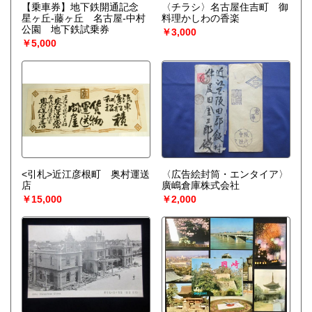
【乗車券】地下鉄開通記念
〈チラシ〉名古屋住吉町 御
星ヶ丘-藤ヶ丘 名古屋-中村
料理かしわの香楽
公園 地下鉄試乗券
￥3,000
￥5,000
<引札>近江彦根町 奥村運送
〈広告絵封筒・エンタイア〉
店
廣嶋倉庫株式会社
￥15,000
￥2,000