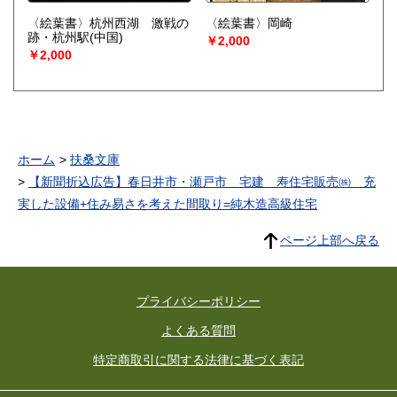
〈絵葉書〉杭州西湖 激戦の
〈絵葉書〉岡崎
跡・杭州駅(中国)
￥2,000
￥2,000
ホーム
扶桑文庫
【新聞折込広告】春日井市・瀬戸市 宅建 寿住宅販売㈱ 充
実した設備+住み易さを考えた間取り=純木造高級住宅
ページ上部へ戻る
プライバシーポリシー
よくある質問
特定商取引に関する法律に基づく表記