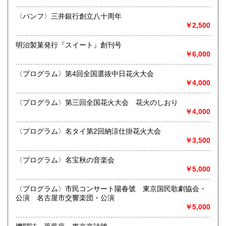
沿線名：名鉄犬山線
熊本県
大分県
180円
180円
最寄駅：江南駅下車
〈パンフ〉三井銀行創立八十周年
営業時間：10:00〜17:00
￥2,500
宮崎県
鹿児島県
定休日：不定休
180円
180円
明治製菓発行『スイート』創刊号
書籍の買取について
沖縄県
180円
￥6,000
買取 買取専用フリーダイヤル 0120-006-229 (担当・
井上)
〈プログラム〉第4回全国選抜中日花火大会
￥4,000
古書買取、古本買取、古書、古本の大量買い取りは大歓迎で
す。
〈プログラム〉第三回全国花火大会 花火のしおり
御整理・御売却はお気軽に当店にご相談ください。
￥4,000
お電話、メール等でご連絡次第、即日に参上いたします。古
書買い取り、古本買い取り、大量大歓迎です。
〈プログラム〉名タイ第2回納涼仕掛花火大会
特に古いもの全般(和本、古文書、紙物チラシ、郷土資料、地
￥3,500
図、宗教、芸能、美術、文学、雑誌等)に力を入れておりま
す。
〈プログラム〉名宝秋の音楽会
又書画骨董品も別部門で取り扱いしておりますので引越し増
￥5,000
改築の際には合わせてご利用ください。
愛知県・岐阜県を中心に近県の方、日時打ち合わせの後、ご
〈プログラム〉市民コンサート陽春號 東京国民歌劇協会・
訪問し、見積もり・買入をさせていただきます。
公演 名古屋市交響楽団・公演
まずはお気軽にご連絡ください。
￥5,000
お品物を送料着払いでお送りいただければ、即日に評価しご
連絡ご送金いたします。