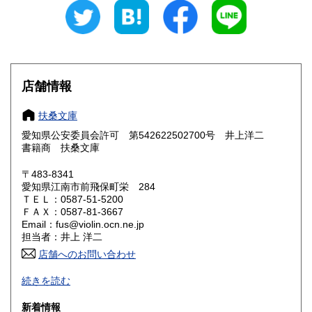
愛知県
三重県
180円
180円
滋賀県
京都府
180円
180円
大阪府
兵庫県
180円
180円
店舗情報
奈良県
和歌山県
180円
180円
扶桑文庫
愛知県公安委員会許可 第542622502700号 井上洋二
鳥取県
島根県
180円
180円
書籍商 扶桑文庫
岡山県
広島県
180円
180円
〒483-8341
愛知県江南市前飛保町栄 284
ＴＥＬ：0587-51-5200
山口県
徳島県
180円
180円
ＦＡＸ：0587-81-3667
Email：fus@violin.ocn.ne.jp
香川県
愛媛県
180円
180円
担当者：井上 洋二
店舗へのお問い合わせ
高知県
福岡県
180円
180円
古文書、古地図、刷り物、一枚もの、絵葉書、鳥瞰図、近代
続きを読む
文献資料等を主体に扱っております。
佐賀県
長崎県
180円
180円
新着情報