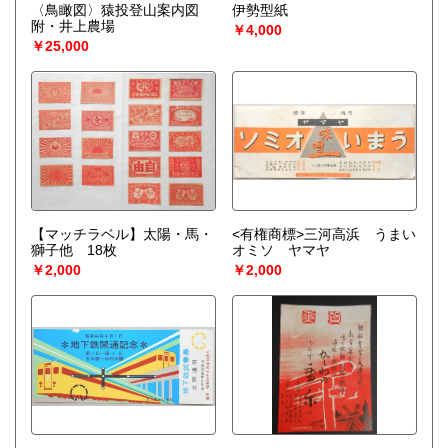
〈鳥瞰図〉猿投登山案内図
伊勢型紙
附・井上農場
￥4,000
￥25,000
【マッチラベル】太陽・馬・
<有権商標>三河高浜 うまい
獅子他 18枚
オミソ ヤマヤ
￥2,000
￥2,000