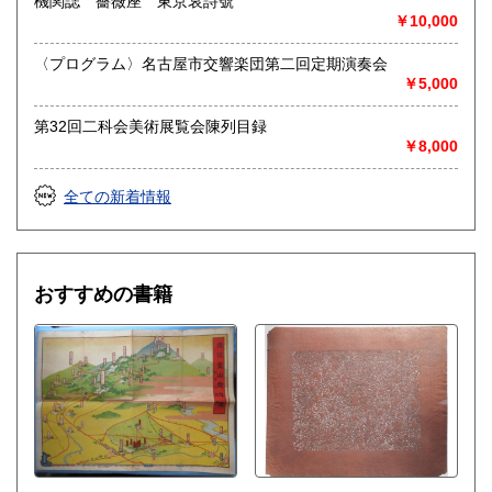
機関誌 薔薇座 東京哀詩號
￥10,000
送り先 〒483-8341
愛知県江南市前飛保町栄284 扶桑文庫 担当井
〈プログラム〉名古屋市交響楽団第二回定期演奏会
上
￥5,000
取り扱い分野
第32回二科会美術展覧会陳列目録
￥8,000
総記、哲学宗教、歴史、社会科学、自然科学、美術工芸、国
語国文、外国文学、古典籍、近代文献、趣味、外国書、サブ
カルチャー、古書一般（その他）
全ての新着情報
古文書・和本・刷り物・絵葉書・近代文献資料・エフェメラ
おすすめの書籍