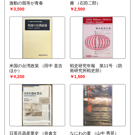
激動の我等が青春
棘
（石田二郎）
￥3,500
￥2,500
米国の台湾政策
（田中 直吉
戦史研究年報 第11号
（防
ほか）
衛研究所戦史部）
￥4,200
￥1,500
日英兵器産業史
（奈倉文
なにわの葦
（山中 秀晃）