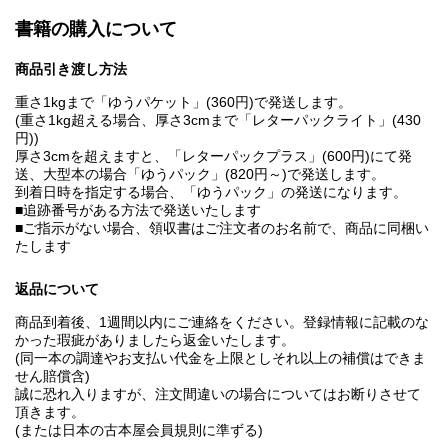
書籍の購入について
商品引き渡し方法
重さ1kgまで「ゆうパケット」(360円)で発送します。
(重さ1kg超える場合、厚さ3cmまで「レターパックライト」(430
円))
厚さ3cmを超えますと、「レターパックプラス」(600円)にて発
送、大型本の場合「ゆうパック」(820円～)で発送します。
到着日時を指定する場合、「ゆうパック」の発送になります。
■追跡番号がある方法で発送いたします
■ご指示がない場合、領収書はご注文者のお名前で、商品に同梱い
たします
返品について
商品到着後、1週間以内にご連絡をください。登録情報に記載のな
かった瑕疵がありましたら返金いたします。
(同一本の調達やお支払い代金を上限としそれ以上の補償はできま
せん賠償含)
誠に恐れ入りますが、注文間違いの場合についてはお断りさせて
頂きます。
(または日本の古本屋会員規則に準ずる)