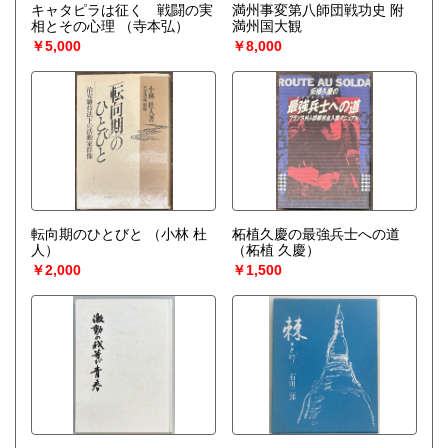
キャタピラは征く 戦闘の実
満州事変第八師団戦功史 附
相とその心理
（寺本弘）
満州国大観
￥5,000
￥8,000
転向期のひとびと
（小林 杜
柘植久慶の最強兵士への道
人）
（柘植 久慶）
￥2,000
￥1,500