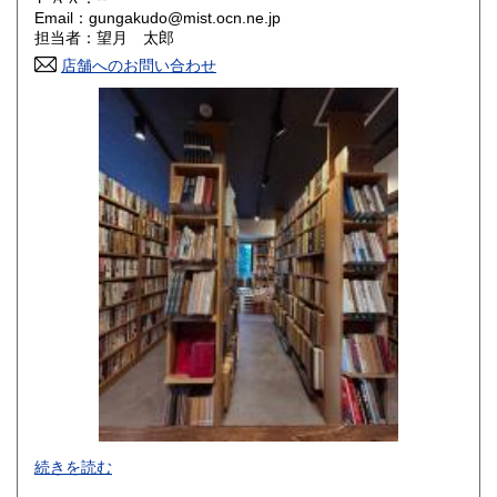
大阪府
兵庫県
990円
990円
Email：gungakudo@mist.ocn.ne.jp
担当者：望月 太郎
奈良県
和歌山県
990円
990円
店舗へのお問い合わせ
鳥取県
島根県
1,150円
1,150円
岡山県
広島県
1,150円
1,150円
山口県
徳島県
1,150円
1,150円
香川県
愛媛県
1,150円
1,150円
高知県
福岡県
1,150円
1,410円
佐賀県
長崎県
1,410円
1,410円
熊本県
大分県
1,410円
1,410円
宮崎県
鹿児島県
1,410円
1,410円
軍事・戦争に関する書籍・資料を蒐集、販売しています。
続きを読む
軍事・戦争について、深く知りたい方々のお役に立てればと
沖縄県
1,450円
思っております。