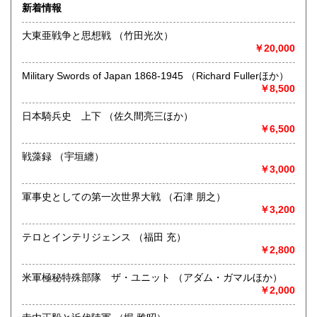
新着情報
お気軽にご注文・お問い合わせください。
大東亜戦争と思想戦 （竹田光次）
沿線名：東京メトロ半蔵門線・都営地下鉄新宿線・都営地下
￥20,000
鉄三田線
最寄駅：神保町駅
Military Swords of Japan 1868-1945 （Richard Fullerほか）
営業時間：12時頃～決まっていません(大体18時半頃) (業務
￥8,500
の都合により前後する場合があります)
定休日：毎週日曜日・年末年始・夏季休業・不定休
日本騎兵史 上下 （佐久間亮三ほか）
￥6,500
書籍の買取について
「軍事・戦争」に関する本・資料の買い取りをいたしており
戦藻録 （宇垣纏）
ます
￥3,000
(恥ずかしながら狭い店舗のため、店内の空きスペース次第で
は、お受けできないことがございます)
軍事史としての第一次世界大戦 （石津 朋之）
￥3,200
取り扱い分野
テロとインテリジェンス （福田 充）
歴史、社会科学、自然科学、近代文献、趣味
￥2,800
軍事・戦争
米軍極秘特殊部隊 ザ・ユニット （アダム・ガマルほか）
￥2,000