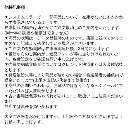
他特記事項
▼システムエラーで、一部商品について、在庫がないにもかかわ
らず表示されているようです。。
在庫切れの場合は速やかにご注文取消しのご案内をいたします。
(同一本の調達や補償はできません)
▼商品の状態は、データ登録時のものです。店頭に並べておりま
すので、記載より劣化している場合がございます。
▼ご注文の有効期限は在庫確認連絡後、3日間になります
▼当店からのご案内が、迷惑フォルダ等に振り分けられないよ
う、各種設定をご確認お願い申し上げます。
▼売買契約成立時期についてはクレジット決済または入金確認後
とします
▼発送後紛失等により商品が届かない場合、発送業者の補償内で
返金いたします(上限お支払い代金まで賠償含)
▼商品のお問い合わせは、お電話ではなく、なるべくメールにて
いただければ大変助かります
▼古い書籍は色落ちや汚れがあります。取扱いにご注意ください
ませ
当店では責任を負いかねます
大変ご迷惑をおかけしますが、上記何卒ご容赦くださいますよう
お願い申し上げます。