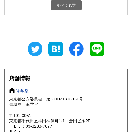
すべて表示
福島県
茨城県
880円
880円
栃木県
群馬県
880円
880円
埼玉県
千葉県
880円
880円
東京都
神奈川県
820円
880円
新潟県
富山県
880円
880円
石川県
福井県
880円
880円
店舗情報
山梨県
長野県
880円
880円
軍学堂
岐阜県
静岡県
880円
880円
東京都公安委員会 第301021306914号
書籍商 軍学堂
愛知県
三重県
880円
880円
〒101-0051
滋賀県
京都府
東京都千代田区神田神保町1-1 倉田ビル2F
990円
990円
ＴＥＬ：03-3233-7677
ＦＡＸ：--