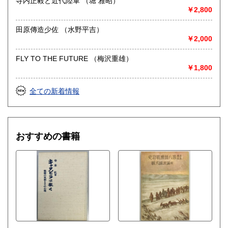
寺内正毅と近代陸軍 （堀 雅昭）
￥2,800
田原傳造少佐 （水野平吉）
￥2,000
FLY TO THE FUTURE （梅沢重雄）
￥1,800
全ての新着情報
おすすめの書籍