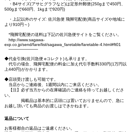
・B4サイズ(アサヒグラフなど)は定形外郵便(250gまで450円、
500gまで660円、1kgまで920円)
・上記以外のサイズ: 佐川急便 飛脚宅配便(商品サイズや地域に
より910円～)
*飛脚宅配便の送料は下記の佐川急便サイトをご覧ください。
http://www.sagawa-
exp.co.jp/send/fare/list/sagawa_faretable/faretable-4.html#ft01
──────────
◆代金引換(佐川急便 eコレクト)も承ります。
代引の場合、飛脚宅配便の料金に加え代引手数料330円(1万円以
上440円)がかかります。
◆店頭受け渡しも可能です。
当店からご連絡後、1週間以内にご来店ください。
【注】必ず当方からの在庫確認のご連絡を待ってお越しくださ
い。
掲載品は基本的に店頭には置いておりませんので、急に
お越し頂いても商品のお渡しはできかねます。
返品について
お客様都合の返品はご遠慮ください。