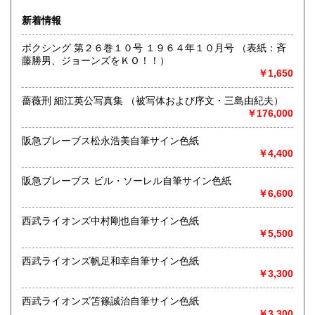
ブなどの実使用品・記念品を専門的に扱っています。
新着情報
沿線名：都営新宿線・三田線、東京メトロ半蔵門線
ボクシング 第２６巻１０号 １９６４年１０月号 （表紙：斉
最寄駅：神保町駅A7出口徒歩3分・JRお茶の水駅徒歩8分
藤勝男、ジョーンズをＫＯ！！）
営業時間：11:00〜18:00
￥1,650
定休日：日曜日・月曜日
薔薇刑 細江英公写真集 （被写体および序文・三島由紀夫）
書籍の買取について
￥176,000
色紙・掛軸・書簡・原稿・芸能人のサインなどの肉筆類、野
球をはじめスポーツ関連の書籍やユニホーム・バット・グロ
阪急ブレーブス松永浩美自筆サイン色紙
ーブなどの実使用品・記念品を専門的に扱っています。
￥4,400
阪急ブレーブス ビル・ソーレル自筆サイン色紙
取り扱い分野
￥6,600
近代文献、趣味、古書一般（その他）
西武ライオンズ中村剛也自筆サイン色紙
￥5,500
西武ライオンズ帆足和幸自筆サイン色紙
￥3,300
西武ライオンズ笘篠誠治自筆サイン色紙
￥3,300