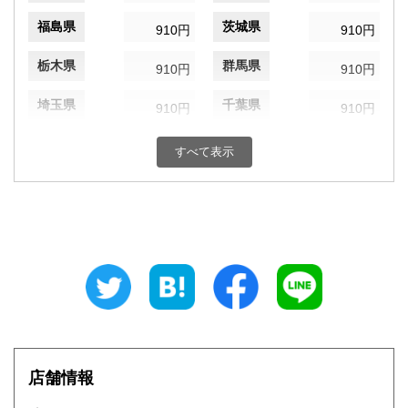
福島県
茨城県
910円
910円
栃木県
群馬県
910円
910円
埼玉県
千葉県
910円
910円
東京都
神奈川県
910円
910円
すべて表示
新潟県
富山県
910円
910円
石川県
福井県
910円
910円
山梨県
長野県
910円
910円
岐阜県
静岡県
910円
910円
愛知県
三重県
910円
910円
店舗情報
滋賀県
京都府
1,040円
1,040円