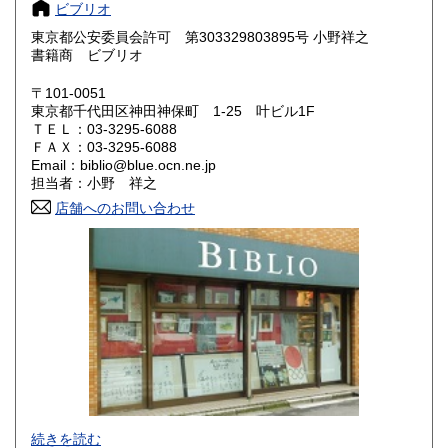
ビブリオ
大阪府
兵庫県
1,040円
1,040円
東京都公安委員会許可 第303329803895号 小野祥之
奈良県
和歌山県
書籍商 ビブリオ
1,040円
1,040円
〒101-0051
鳥取県
島根県
1,180円
1,180円
東京都千代田区神田神保町 1-25 叶ビル1F
ＴＥＬ：03-3295-6088
岡山県
広島県
1,180円
1,180円
ＦＡＸ：03-3295-6088
Email：biblio@blue.ocn.ne.jp
担当者：小野 祥之
山口県
徳島県
1,180円
1,300円
店舗へのお問い合わせ
香川県
愛媛県
1,300円
1,300円
高知県
福岡県
1,300円
1,440円
佐賀県
長崎県
1,440円
1,440円
熊本県
大分県
1,440円
1,440円
宮崎県
鹿児島県
1,440円
1,440円
色紙・掛軸・書簡・原稿・芸能人のサインなどの肉筆類、野
続きを読む
沖縄県
1,910円
球をはじめスポーツ関連書籍やユニホーム・バット・グロー