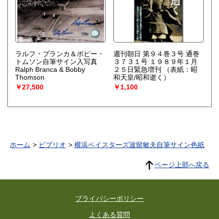
ラルフ・ブランカ＆ボビー・
週刊朝日 第９４巻３号 通巻
トムソン自筆サイン入写真
３７３１号 １９８９年１月
Ralph Branca & Bobby
２５日緊急増刊
（表紙：昭
Thomson
和天皇/昭和逝く）
￥27,500
￥1,100
ホーム
ビブリオ
横浜ベイスターズ波留敏夫自筆サイン色紙
ページ上部へ戻る
プライバシーポリシー
よくある質問