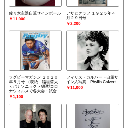
佐々木主浩自筆サインボール
アサヒグラフ １９２５年４
月２９日号
￥11,000
￥2,200
ラグビーマガジン ２０２０
フィリス・カルバート自筆サ
年５月号
（表紙：稲垣啓太
イン入写真 Phyllis Calvert
＜パナソニック＞/新型コロ
￥11,000
ナウィルスで各大会・試合が
延期中止中断/春特集：ラグ
￥1,100
ビーをやろう）