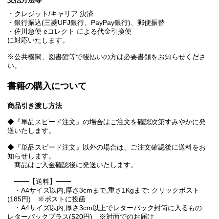
支払方法等
・クレジット/キャリア 決済
・銀行振込(三菱UFJ銀行、PayPay銀行)、郵便振替
・佐川急便 eコレクト による代金引換便
に対応いたします。
※公共機関、図書館等で後払いの方は必要書類をお知らせくださ
い。
書籍の購入について
商品引き渡し方法
◆『単品スピード注文』の場合はご注文を確認次第すみやかに発
送いたします。
◆『単品スピード注文』以外の場合は、ご注文確認後に送料をお
知らせします。
商品はご入金確認後に発送いたします。
───【送料】───
・A4サイズ以内,厚さ3cmまで,重さ1Kgまで: クリックポスト
(185円) ※ポストに投函
・A4サイズ以内,厚さ3cm以上でレターパック封筒に入るもの:
レターパックプラス(520円) ※対面でのお届け