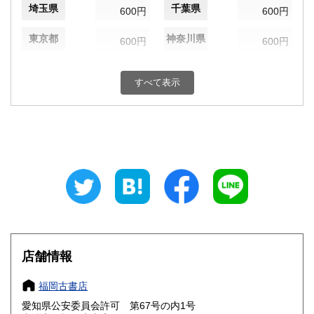
埼玉県
千葉県
600円
600円
東京都
神奈川県
600円
600円
新潟県
富山県
600円
600円
すべて表示
石川県
福井県
600円
600円
山梨県
長野県
600円
600円
岐阜県
静岡県
600円
600円
愛知県
三重県
600円
600円
滋賀県
京都府
600円
600円
大阪府
兵庫県
600円
600円
店舗情報
奈良県
和歌山県
600円
600円
福岡古書店
愛知県公安委員会許可 第67号の内1号
鳥取県
島根県
600円
600円