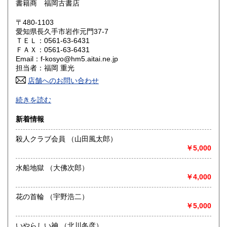
書籍商 福岡古書店
岡山県
広島県
600円
600円
〒480-1103
愛知県長久手市岩作元門37-7
ＴＥＬ：0561-63-6431
山口県
徳島県
600円
600円
ＦＡＸ：0561-63-6431
Email：f-kosyo@hm5.aitai.ne.jp
香川県
愛媛県
600円
600円
担当者：福岡 重光
店舗へのお問い合わせ
高知県
福岡県
600円
600円
古書全般豊富な仕入れ特に近代 現代文学の初版本 漫画・
続きを読む
写真集「アイドル」に力を入れております。
佐賀県
長崎県
600円
600円
新着情報
沿線名：-
熊本県
大分県
600円
600円
最寄駅：名鉄バス停岩作西30m
殺人クラブ会員 （山田風太郎）
営業時間：-
￥5,000
宮崎県
鹿児島県
定休日：-
600円
600円
水船地獄 （大佛次郎）
書籍の買取について
沖縄県
600円
￥4,000
-
花の首輪 （宇野浩二）
￥5,000
取り扱い分野
歴史、美術工芸、近代文献、趣味、古書一般（その他）
いやらしい神 （北川冬彦）