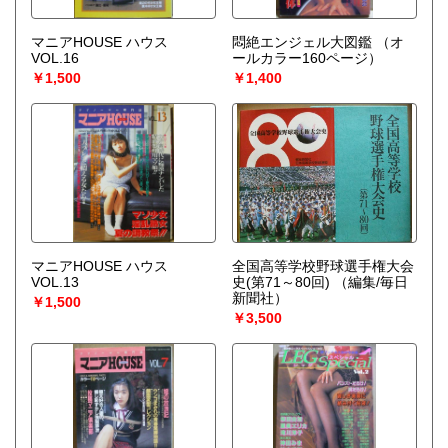
マニアHOUSE ハウス
悶絶エンジェル大図鑑
（オ
VOL.16
ールカラー160ページ）
￥1,500
￥1,400
マニアHOUSE ハウス
全国高等学校野球選手権大会
VOL.13
史(第71～80回)
（編集/毎日
新聞社）
￥1,500
￥3,500