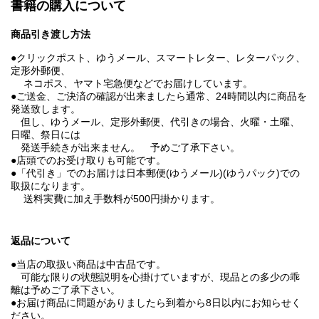
書籍の購入について
商品引き渡し方法
●クリックポスト、ゆうメール、スマートレター、レターパック、
定形外郵便、
ネコポス、ヤマト宅急便などでお届けしています。
●ご送金、ご決済の確認が出来ましたら通常、24時間以内に商品を
発送致します。
但し、ゆうメール、定形外郵便、代引きの場合、火曜・土曜、
日曜、祭日には
発送手続きが出来ません。 予めご了承下さい。
●店頭でのお受け取りも可能です。
●「代引き」でのお届けは日本郵便(ゆうメール)(ゆうパック)での
取扱になります。
送料実費に加え手数料が500円掛かります。
返品について
●当店の取扱い商品は中古品です。
可能な限りの状態説明を心掛けていますが、現品との多少の乖
離は予めご了承下さい。
●お届け商品に問題がありましたら到着から8日以内にお知らせく
ださい。