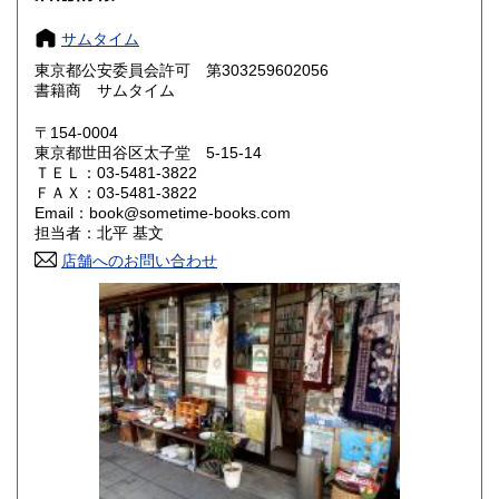
奈良県
和歌山県
600円
600円
サムタイム
東京都公安委員会許可 第303259602056
鳥取県
島根県
600円
600円
書籍商 サムタイム
岡山県
広島県
600円
600円
〒154-0004
東京都世田谷区太子堂 5-15-14
ＴＥＬ：03-5481-3822
山口県
徳島県
600円
600円
ＦＡＸ：03-5481-3822
Email：book@sometime-books.com
香川県
愛媛県
600円
600円
担当者：北平 基文
店舗へのお問い合わせ
高知県
福岡県
600円
600円
佐賀県
長崎県
600円
600円
熊本県
大分県
600円
600円
宮崎県
鹿児島県
600円
600円
沖縄県
600円