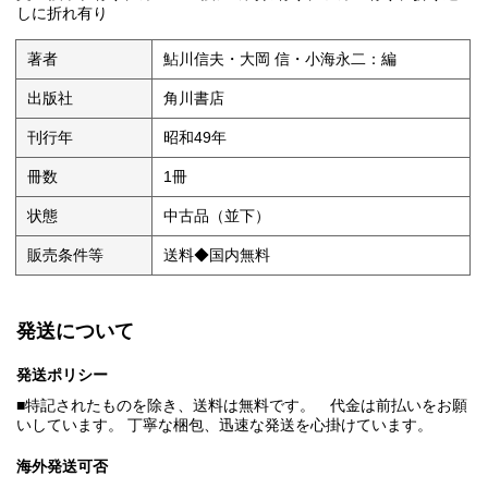
しに折れ有り
著者
鮎川信夫・大岡 信・小海永二：編
出版社
角川書店
刊行年
昭和49年
冊数
1冊
状態
中古品（並下）
販売条件等
送料◆国内無料
発送について
発送ポリシー
■特記されたものを除き、送料は無料です。 代金は前払いをお願
いしています。 丁寧な梱包、迅速な発送を心掛けています。
海外発送可否