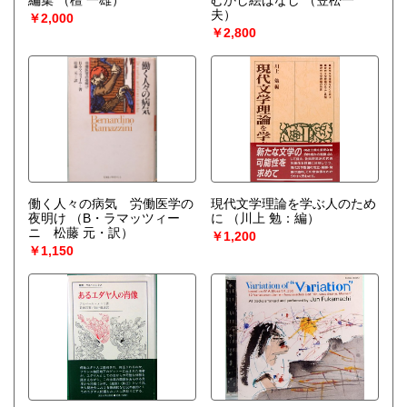
編集
（檀 一雄）
むかし絵ばなし
（笠松一
夫）
￥2,000
￥2,800
働く人々の病気 労働医学の
現代文学理論を学ぶ人のため
夜明け
（B・ラマッツィー
に
（川上 勉：編）
ニ 松藤 元・訳）
￥1,200
￥1,150