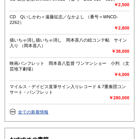
沿線名：東急田園都市線
￥2,500
最寄駅：三軒茶屋駅北出口Aから下北沢方面へ6分 ゴリラビ
ルの向かい 小田急バス太子堂停留所前
CD Qいしかわ＋遠藤征志／なかよし （番号＝WNCD-
営業時間：平日=10:00〜19:00 日曜・祭日=12:00～18:00
2262）
定休日：火曜日
￥2,800
書籍の買取について
描いちゃ消し描いちゃ消し 岡本喜八の絵コンテ帖 サイン
入り （岡本喜八）
店頭買取り、出張買取りを承っております。
￥38,000
古物商として書籍以外の品々も買取りしています。
お気軽にご相談下さい。
映画パンフレット 岡本喜八監督 ワンマンショー 小判 （文
芸地下劇場）
取り扱い分野
￥4,000
社会科学、美術工芸、趣味、外国書、サブカルチャー、古書
一般（その他）
マイルス・デイビス直筆サイン入りレコード & 7重奏団コン
アナログ・レコードやCDなどの音楽・音声・映像メディア
サート・パンフレット
￥280,000
全ての新着情報