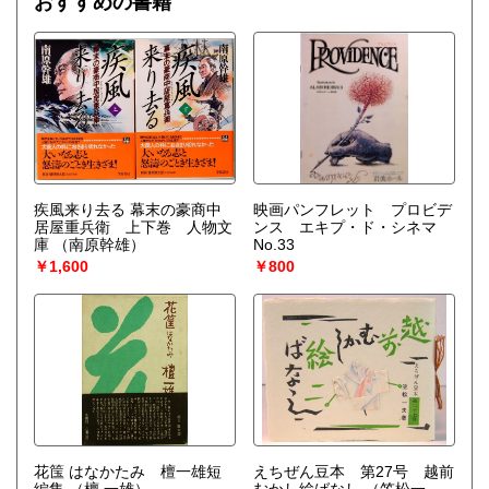
おすすめの書籍
疾風来り去る 幕末の豪商中
映画パンフレット プロビデ
居屋重兵衛 上下巻 人物文
ンス エキプ・ド・シネマ
庫
（南原幹雄）
No.33
￥1,600
￥800
花筺 はなかたみ 檀一雄短
えちぜん豆本 第27号 越前