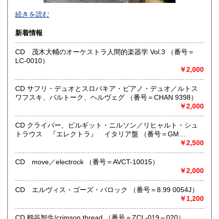
●当店では国内送料は無料です。（特記されたものを除きま
続きを読む
す）。
クリックポスト、スマートレター、レターパック、ゆうメ
新着情報
ール、定形外郵便、
ネコポス、ヤマト宅急便などでお届けしています。
CD 茂木大輔のオーケストラ人間的楽器学 Vol.3 （番号＝
但し、お客様が配送方法をご指定になる場合又は、
LC-0010）
後払いをご希望の場合は送料の実費をお支払い頂きます。
￥2,000
代引きをご希望の場合は代引き手数料及び送料の実費をお
支払い下さい。
●公費ご購入を承ります。 送料は実費をご負担下さい。 お
CD サフリ・デュオとスロバキア・ピアノ・デュオ／ルトス
支払いは後払いが可能です。
ワフスキ、バルトーク、ヘルヴェグ （番号＝CHAN 9398）
※当店は【インボイス制度】の適格請求書発行事業者では
￥2,000
ございません。
●当店では迅速な発送を心掛けています。
CD クライバー、ビルギット・ニルソン／リヒャルト・シュ
ご送金、ご決済の確認が出来ましたら通常24時間以内にお
トラウス 『エレクトラ』 イタリア盤 （番号＝GM
買上商品を発送しています。
6.0001）
￥2,500
（ゆうメールは例外が有ります）。
●商品の発送に際しては水濡れ対策等、丁寧な梱包を心掛けて
CD move／electrock （番号＝AVCT-10015）
います。
￥2,000
●一部の商品は店頭販売の為、品切れになる場合が有りま
す。 ご容赦下さい。
CD エルヴィス・ゴーズ・バロック （番号＝8.99 0054J）
●当店は古書以外にも様々な商品を取り扱っています。下記
￥1,200
『Webサイト』をぜひご覧下さい。
CD 鶴谷智生/crimson thread （番号＝ZCL-019～020）