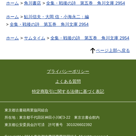
ホーム
角川書店
全集・戦後の詩 第五巻 角川文庫 2954
ホーム
鮎川信夫・大岡 信・小海永二：編
全集・戦後の詩 第五巻 角川文庫 2954
ホーム
サムタイム
全集・戦後の詩 第五巻 角川文庫 2954
ページ上部へ戻る
プライバシーポリシー
よくある質問
特定商取引に関する法律に基づく表記
東京都古書籍商業協同組合
所在地：東京都千代田区神田小川町3-22 東京古書会館内
東京都公安委員会許可済 許可番号 301026602392