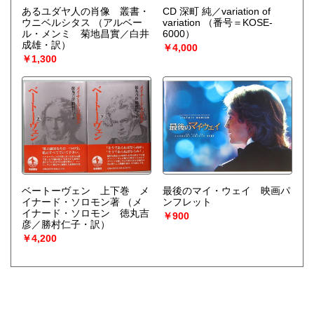
あるユダヤ人の肖像 叢書・
CD 深町 純／variation of
ウニベルシタス
（アルベー
variation
（番号＝KOSE-
ル・メンミ 菊地昌實／白井
6000）
成雄・訳）
￥4,000
￥1,300
ベートーヴェン 上下巻 メ
最後のマイ・ウェイ 映画パ
イナード・ソロモン著
（メ
ンフレット
イナード・ソロモン 徳丸吉
￥900
彦／勝村仁子・訳）
￥4,200