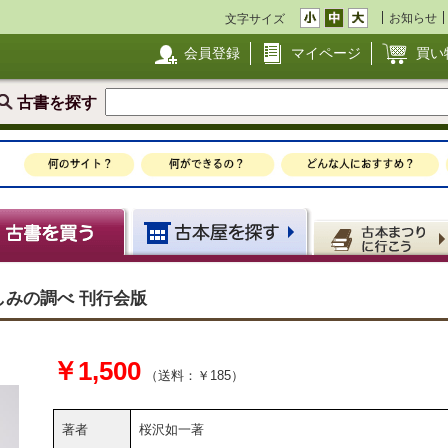
お知らせ
文字サイズ
会員登録
マイページ
買い
古書を探す
しみの調べ 刊行会版
￥1,500
（送料：￥185）
著者
桜沢如一著