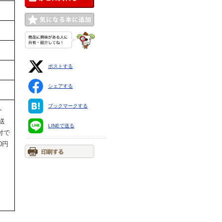
ポストする
シェアする
。
ブックマークする
ト
送
LINEで送る
付で
0円