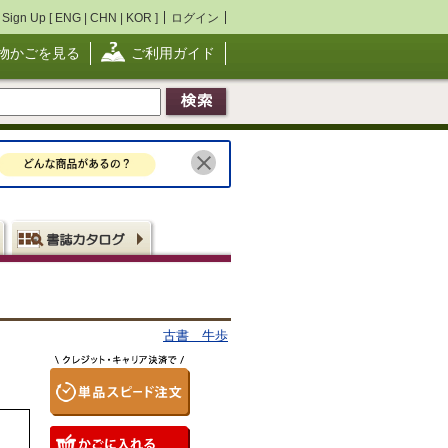
Sign Up [
ENG
|
CHN
|
KOR
]
ログイン
物かごを見る
ご利用ガイド
古書 牛歩