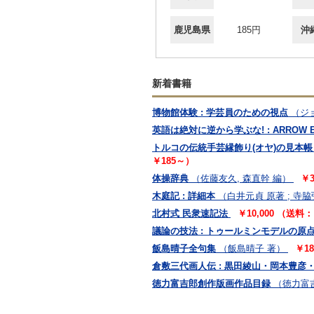
鹿児島県
185円
沖
新着書籍
博物館体験 : 学芸員のための視点
（ジョ
英語は絶対に逆から学ぶな! : ARROW 
トルコの伝統手芸縁飾り(オヤ)の見本帳
￥185～）
体操辞典
（佐藤友久, 森直幹 編）
￥3
木庭記 : 詳細本
（白井元貞 原著 ; 寺
北村式 民衆速記法
￥10,000 （送料
議論の技法 : トゥールミンモデルの原
飯島晴子全句集
（飯島晴子 著）
￥1
倉敷三代画人伝 : 黒田綾山・岡本豊彦
徳力富吉郎創作版画作品目録
（徳力富