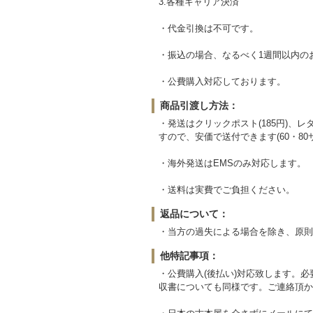
3.各種キャリア決済
・代金引換は不可です。
・振込の場合、なるべく1週間以内の
・公費購入対応しております。
商品引渡し方法：
・発送はクリックポスト(185円)、
すので、安価で送付できます(60・80サ
・海外発送はEMSのみ対応します。
・送料は実費でご負担ください。
返品について：
・当方の過失による場合を除き、原則
他特記事項：
・公費購入(後払い)対応致します。
収書についても同様です。ご連絡頂か