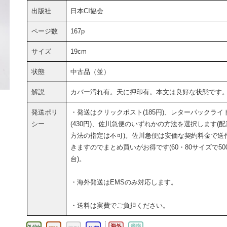
出版社
日本CI協会
ページ数
167p
サイズ
19cm
状態
中古品（並）
解説
カバー汚れ有。天に押印有。本文は良好な状態です
発送ポリ
・発送はクリックポスト(185円)、レターパックライ
シー
(430円)、佐川急便のいずれかの方法を選択します(配
方法の指定は不可)。佐川急便は安価な契約料金で送
きますのでまとめ買いがお得です(60・80サイズで50
台)。
・海外発送はEMSのみ対応します。
・送料は実費でご負担ください。