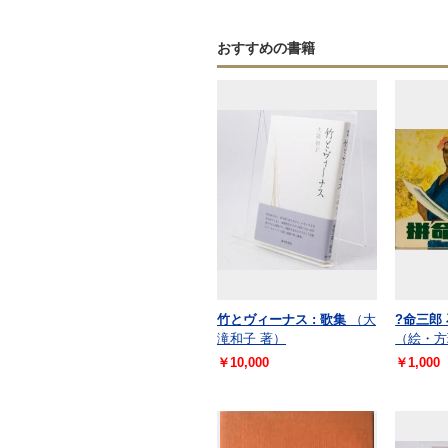
おすすめの書籍
竹とヴィーナス : 歌集
（大
?命三郎
滝和子 著）
（絵・方
￥10,000
￥1,000