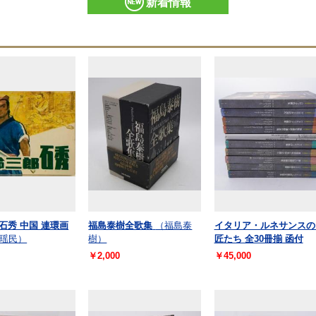
新着情報
 石秀 中国 連環画
福島泰樹全歌集
（福島泰
イタリア・ルネサンスの
瑶民）
樹）
匠たち 全30冊揃 函付
￥2,000
￥45,000