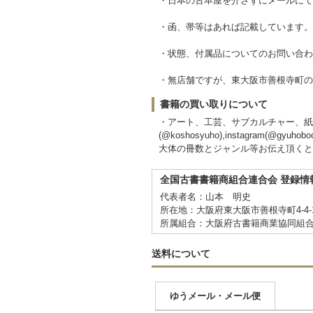
・日本の古本屋を介さずにメールにて
・函、帯等はあれば記載しています。
・状態、付属品についてのお問い合わ
・無店舗ですが、東大阪市善根寺町の
書籍の買い取りについて
・アート、工芸、サブカルチャー、紙ものな
(@koshosyuho),instagram(@g
大体の冊数とジャンル等お伝え頂くと
全国古書書籍商組合連合会 登録情
代表者名：山本 明史
所在地：大阪府東大阪市善根寺町4-4-
所属組合：大阪府古書籍商業協同組
送料について
ゆうメール・メール便