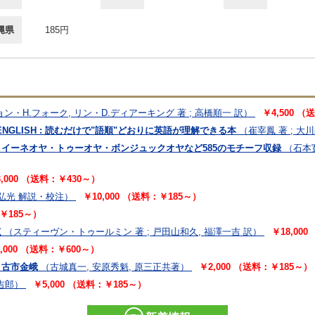
縄県
185円
ン・H.フォーク, リン・D.ディアーキング 著 ; 高橋順一 訳）
￥4,500 
ENGLISH : 読むだけで"語順"どおりに英語が理解できる本
（崔宰鳳 著 ; 大
 イーネオヤ・トゥーオヤ・ボンジュックオヤなど585のモチーフ収録
（石本
,000 （送料：￥430～）
脇弘光 解説・校注）
￥10,000 （送料：￥185～）
：￥185～）
点
（スティーヴン・トゥールミン 著 ; 戸田山和久, 福澤一吉 訳）
￥18,00
8,000 （送料：￥600～）
・古市金峨
（古城真一, 安原秀魁, 原三正共著）
￥2,000 （送料：￥185～）
吉郎）
￥5,000 （送料：￥185～）