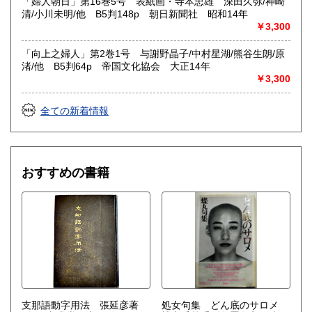
「婦人朝日」第16巻5号 表紙画・寺本忠雄 深田久弥/神崎
清/小川未明/他 B5判148p 朝日新聞社 昭和14年
￥3,300
「向上之婦人」第2巻1号 与謝野晶子/中村星湖/熊谷生朗/原
渚/他 B5判64p 帝国文化協会 大正14年
￥3,300
全ての新着情報
おすすめの書籍
支那語動字用法 張延彦著
処女句集 どん底のサロメ