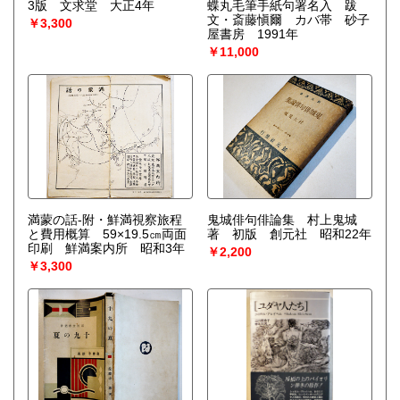
3版 文求堂 大正4年
蝶丸毛筆手紙句署名入 跋
文・斎藤愼爾 カバ帯 砂子
￥3,300
屋書房 1991年
￥11,000
満蒙の話-附・鮮満視察旅程
鬼城俳句俳論集 村上鬼城
と費用概算 59×19.5㎝両面
著 初版 創元社 昭和22年
印刷 鮮満案内所 昭和3年
￥2,200
￥3,300