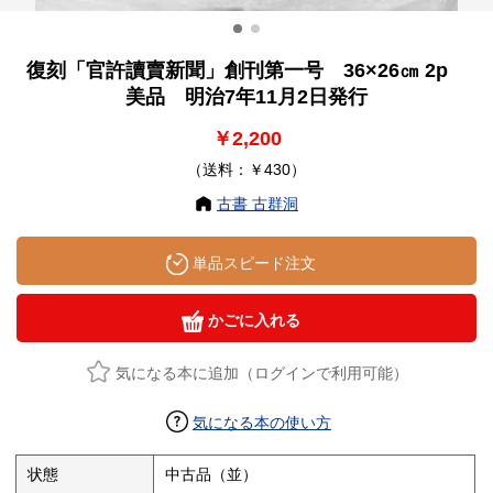
復刻「官許讀賣新聞」創刊第一号 36×26㎝ 2p
美品 明治7年11月2日発行
￥2,200
（送料：￥430）
古書 古群洞
単品スピード注文
かごに入れる
気になる本に追加（ログインで利用可能）
気になる本の使い方
状態
中古品（並）