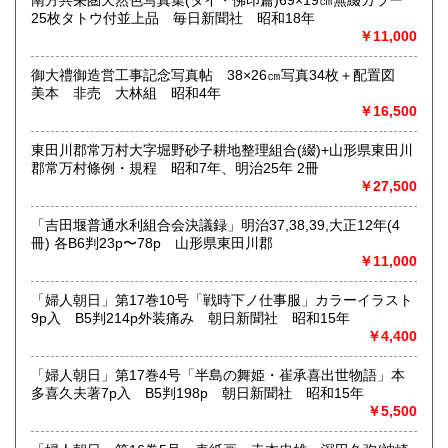
南方共栄圏天然色写真集(タイ・佛印篇)69×19㎝無綴カラー
取り扱い分野
25枚タトウ付並上品 毎日新聞社 昭和18年
古典籍、近代文献、趣味、サブカルチャー、古書一般（その
￥11,000
他）
和本・開拓/植民資料・戦時資料・文学一般・詩歌句集・児童
御大禮御造営工事記念写真帖 38×26㎝写真34枚＋配置図
書 ・児童資料・芸能/サブカル・広告資料・ポスター・版画/
美本 非売 大林組 昭和4年
刷り物 ・絵葉書・双六・地図/鳥瞰図
￥16,500
東田川郡常万村大字堀野砂子耕地整理組合(綴)+山形県東田川
郡常万村條例・規程 昭和7年、明治25年 2冊
￥27,500
「吉田堰普通水利組合会決議録」明治37,38,39,大正12年(4
冊) 各B6判23p〜78p 山形県東田川郡
￥11,000
「婦人朝日」第17巻10号「戦時下ノ仕事服」カラーイラスト
9p入 B5判214p外装痛み 朝日新聞社 昭和15年
￥4,400
「婦人朝日」第17巻4号「半島の舞姫・崔承喜出世物語」本
多喜久夫著7p入 B5判198p 朝日新聞社 昭和15年
￥5,500