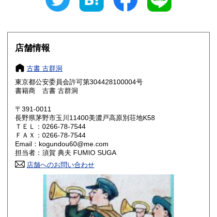
愛知県
三重県
430円
430円
滋賀県
京都府
430円
430円
店舗情報
大阪府
兵庫県
430円
430円
古書 古群洞
奈良県
和歌山県
430円
430円
東京都公安委員会許可第304428100004号
書籍商 古書 古群洞
鳥取県
島根県
430円
430円
〒391-0011
岡山県
広島県
430円
430円
長野県茅野市玉川11400美濃戸高原別荘地K58
ＴＥＬ：0266-78-7544
ＦＡＸ：0266-78-7544
山口県
徳島県
430円
430円
Email：kogundou60@me.com
担当者：須賀 典夫 FUMIO SUGA
香川県
愛媛県
430円
430円
店舗へのお問い合わせ
高知県
福岡県
430円
430円
佐賀県
長崎県
430円
430円