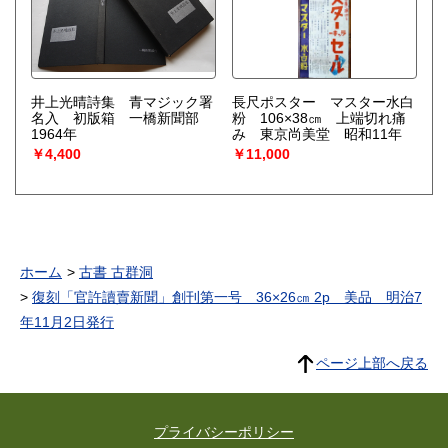
井上光晴詩集 青マジック署
長尺ポスター マスター水白
名入 初版箱 一橋新聞部
粉 106×38㎝ 上端切れ痛
1964年
み 東京尚美堂 昭和11年
￥4,400
￥11,000
ホーム
古書 古群洞
復刻「官許讀賣新聞」創刊第一号 36×26㎝ 2p 美品 明治7
年11月2日発行
ページ上部へ戻る
プライバシーポリシー