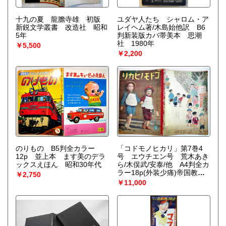
十九の夏 龍膽寺雄 初版
ユダヤ人たち シャロム・ア
新鋭文学叢書 改造社 昭和
レイヘム著/木島始他訳 B6
5年
判新装版カバ帯美本 思潮
社 1980年
￥5,500
￥2,200
のりもの B5判全カラー
「コドモノヒカリ」第7巻4
12p 並上本 ます美のデラ
号 エウチエン号 荒木あき
ックスえほん 昭和30年代
ら/木俣武/安泰/他 A4判全カ
ラー18p(外装少痛)帝国教育
￥2,750
会出版部 昭和17年
￥11,000