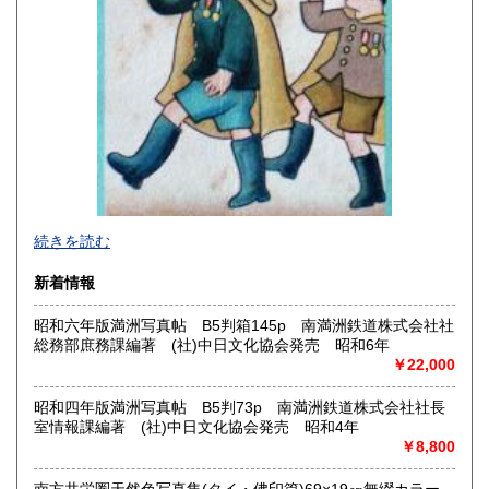
熊本県
大分県
430円
430円
宮崎県
鹿児島県
430円
430円
沖縄県
430円
2026年で創業45年目になります。
続きを読む
In 2026, we will have been in business for 45 years.
新着情報
沿線名：(無店舗)
昭和六年版満洲写真帖 B5判箱145p 南満洲鉄道株式会社社
最寄駅：(無店舗)
総務部庶務課編著 (社)中日文化協会発売 昭和6年
営業時間：10:00〜18:00
￥22,000
定休日：(無店舗)
書籍の買取について
昭和四年版満洲写真帖 B5判73p 南満洲鉄道株式会社社長
室情報課編著 (社)中日文化協会発売 昭和4年
内容によります。
￥8,800