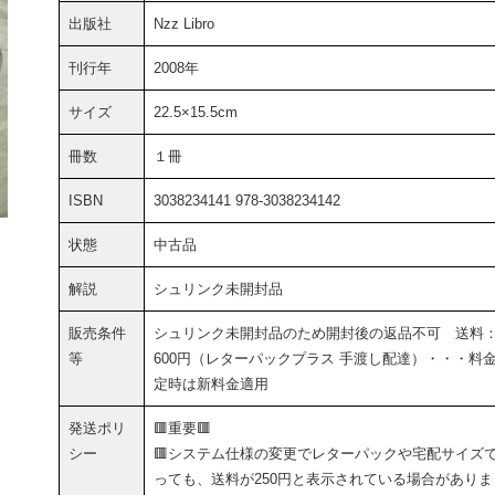
出版社
Nzz Libro
刊行年
2008年
サイズ
22.5×15.5cm
冊数
１冊
ISBN
3038234141 978-3038234142
状態
中古品
解説
シュリンク未開封品
販売条件
シュリンク未開封品のため開封後の返品不可 送料
等
600円（レターパックプラス 手渡し配達）・・・料
定時は新料金適用
発送ポリ
🟥重要🟥
シー
🟥システム仕様の変更でレターパックや宅配サイズ
っても、送料が250円と表示されている場合がありま