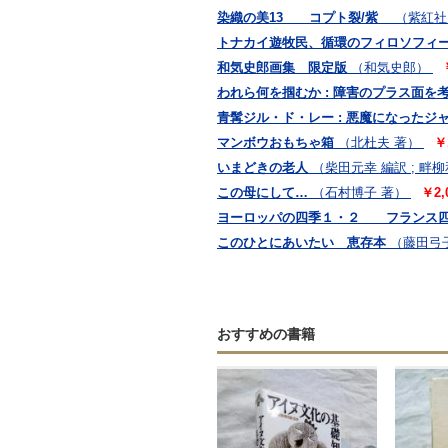
染織の美13 コプト裂/紫
（紫紅社
トナカイ遊牧民、循環のフィロソフィ
和気史郎画集 限定版
（和気史郎）
われら何を掴むか : 障害のプラス面
青髯ジル・ド・レー : 悪魔になったジ
マンボウおもちゃ箱
（北杜夫 著）
￥
いまどきの老人
（柴田元幸 編訳 ; 畔
この母にして…
（石村博子 著）
￥2,
ヨーロッパの四季１・２ フランス四季
このひとにあいたい 恵存本
（藤田弓
おすすめの書籍