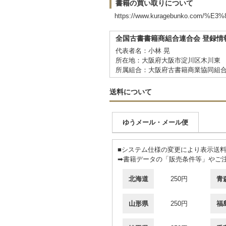
書籍の買い取りについて
https://www.kuragebunko.co
全国古書書籍商組合連合会 登録情
代表者名：小林 晃
所在地：大阪府大阪市淀川区木川東 3
所属組合：大阪府古書籍商業協同組
送料について
ゆうメール・メール便
■システム仕様の変更により表示送
➡書籍データの「販売条件等」やご
北海道
250円
青
山形県
250円
福