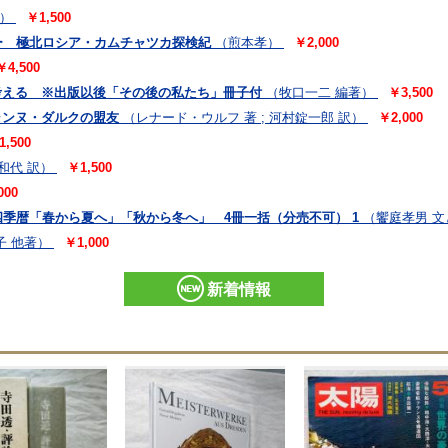
）
￥1,500
ー 極北ロシア・カムチャツカ探検紀
（煎本孝）
￥2,000
￥4,500
を考える ※出版以後「その後の私たち」冊子付
（牧口一二 編著）
￥3,500
ャンヌ・ダルクの盟友
（レナード・ウルフ 著 ; 河村錠一郎 訳）
￥2,000
1,500
柳和代 訳）
￥1,500
000
暦「春から夏へ」「秋から冬へ」 4冊一括（分売不可） 1
（饗庭孝男 
子 他著）
￥1,000
新着情報