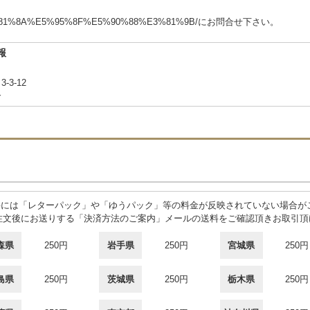
m/%E3%81%8A%E5%95%8F%E5%90%88%E3%81%9B/にお問合せ下さい。
報
-3-12
合
料には「レターパック」や「ゆうパック」等の料金が反映されていない場合が
注文後にお送りする「決済方法のご案内」メールの送料をご確認頂きお取引頂
森県
250円
岩手県
250円
宮城県
250円
島県
250円
茨城県
250円
栃木県
250円