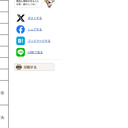
ポストする
シェアする
ブックマークする
LINEで送る
：
金改
であ