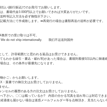
前払い(銀行振込)でのお取引でお願いします。
は、書籍代金3.000円以上でお願いできれば大変ありがたいです。
送料等記入方法を必ず御指示下さい。
記載方法にて作成致します。➡再発行の場合は書類再送の送料が必要です。
事務所での受け取りは不可。
 do not ship internationally. 我们不运送到国外
として、許容範囲だと思われる返品はお受けできません。
見てもわかる線引・書込・破れ等)があった場合は、書籍到着後5日以内に御連
場合は、その条件が最優先になります。
い物かご」からお願いします。
AX・葉書での御注文はお受けしておりません。
ません。
ャンセルの履歴のある方の注文はお受けしておりません。
調べ下さい。〇〇は載っているか? 内容の分かる写真を送れ等には対応でき
日経過後も届かない場合は迷惑メールフォルダー等を点検頂き、見当たらない