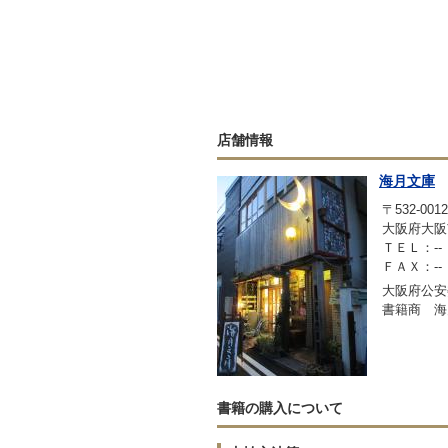
店舗情報
海月文庫
〒532-0012
大阪府大阪市
ＴＥＬ：--
ＦＡＸ：--
大阪府公安委
書籍商 海
書籍の購入について