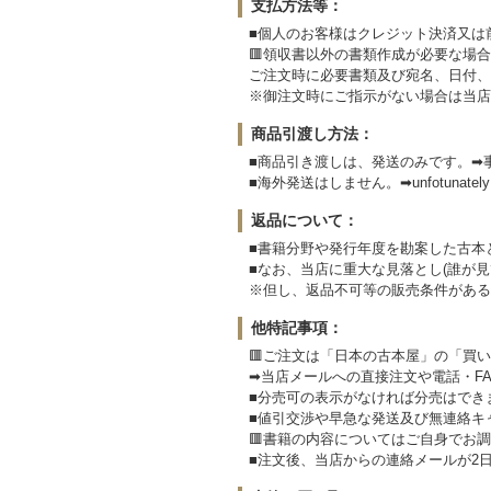
支払方法等：
■個人のお客様はクレジット決済又は
🟥領収書以外の書類作成が必要な場合
ご注文時に必要書類及び宛名、日付、
※御注文時にご指示がない場合は当店
商品引渡し方法：
■商品引き渡しは、発送のみです。➡
■海外発送はしません。➡unfotunately We
返品について：
■書籍分野や発行年度を勘案した古本
■なお、当店に重大な見落とし(誰が
※但し、返品不可等の販売条件がある
他特記事項：
🟥ご注文は「日本の古本屋」の「買
➡当店メールへの直接注文や電話・F
■分売可の表示がなければ分売はでき
■値引交渉や早急な発送及び無連絡キ
🟥書籍の内容についてはご自身でお
■注文後、当店からの連絡メールが2