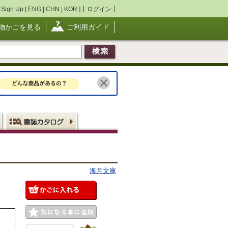
Sign Up [
ENG
|
CHN
|
KOR
]
ログイン
物かごを見る
ご利用ガイド
海月文庫