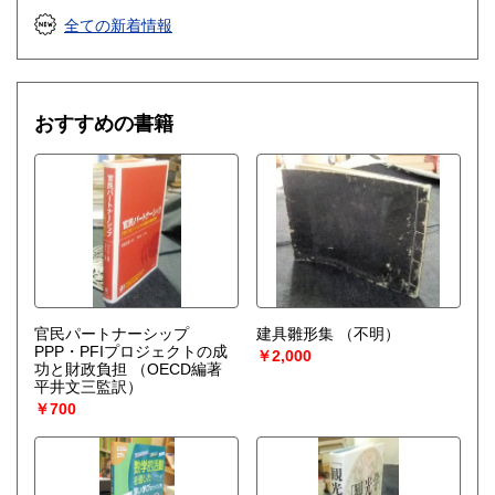
店頭買取りもいたしております。
全ての新着情報
買取の詳細は、ホームページをご覧ください。
取り扱い分野
おすすめの書籍
哲学宗教、歴史、美術工芸、国語国文、古典籍、趣味、サブ
カルチャー、古書一般（その他）
コミック 写真集 DVD CD
官民パートナーシップ
建具雛形集
（不明）
PPP・PFIプロジェクトの成
￥2,000
功と財政負担
（OECD編著
平井文三監訳）
￥700