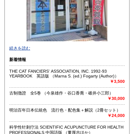
沖縄県
430円
続きを読む
新着情報
THE CAT FANCIERS' ASSOCIATION, INC. 1992-93
YEARBOOK 英語版 （Marna S. (ed.) Fogarty (Author)）
￥3,500
古制徴證 全5巻 （今泉雄作・谷口香喬・碓井小三郎）
￥30,000
明治百年日本伝統色 流行色・配色集＋解説（2冊セット）
￥24,000
稀少・珍しい古書をご提供できるよう努力しております。
科学性针刺疗法 SCIENTIFIC ACUPUNCTURE FOR HEALTH
店舗では、ミステリー・ＳＦ文庫を中心に販売しておりま
PROFESSIONALS 中国語版 （董厚吉ほか）