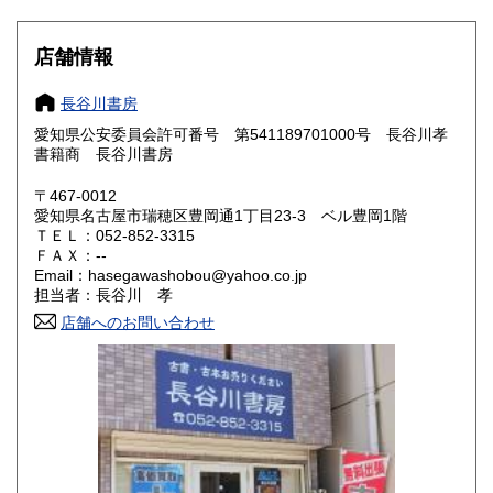
430円
430円
大阪府
兵庫県
430円
430円
店舗情報
奈良県
和歌山県
430円
430円
長谷川書房
愛知県公安委員会許可番号 第541189701000号 長谷川孝
鳥取県
島根県
430円
430円
書籍商 長谷川書房
岡山県
広島県
430円
430円
〒467-0012
愛知県名古屋市瑞穂区豊岡通1丁目23-3 ベル豊岡1階
ＴＥＬ：052-852-3315
山口県
徳島県
430円
430円
ＦＡＸ：--
Email：hasegawashobou@yahoo.co.jp
香川県
愛媛県
430円
430円
担当者：長谷川 孝
店舗へのお問い合わせ
高知県
福岡県
430円
430円
佐賀県
長崎県
430円
430円
熊本県
大分県
430円
430円
宮崎県
鹿児島県
430円
430円