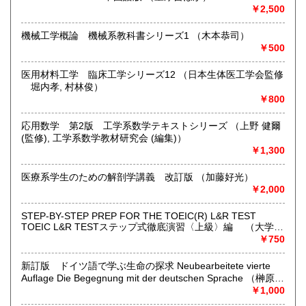
す。
￥2,500
沿線名：地下鉄桜通線
機械工学概論 機械系教科書シリーズ1 （木本恭司）
最寄駅：「瑞穂運動場西」駅西へ徒歩約7分
￥500
営業時間：10時より18時
定休日：不定休(買取出張により臨時休業)・年末年始
医用材料工学 臨床工学シリーズ12 （日本生体医工学会監修
(12/30〜1/3)
堀内孝, 村林俊）
￥800
書籍の買取について
応用数学 第2版 工学系数学テキストシリーズ （上野 健爾
漫画から専門書・技術書まであらゆるジャンルを買取りいた
(監修), 工学系数学教材研究会 (編集)）
します。
￥1,300
お気軽にお問い合わせください。
医療系学生のための解剖学講義 改訂版 （加藤好光）
古書・古本だけでなく、ポスター・絵葉書・ちらし・古地図
￥2,000
などの紙ものやDVD・CD・レコードも買取りしております。
※刀剣・篆刻・書道・美術・デザイン・東洋医学・軍事・易
学(占い)・オカルト・思想・宗教学専門書高価買取りいたし
STEP-BY-STEP PREP FOR THE TOEIC(R) L&R TEST
TOEIC L&R TESTステップ式徹底演習〈上級〉編 （大学英
ます。
語教育改革フォーラム監修 ヒロ前田ほか執筆）
￥750
愛知県・岐阜県・三重県については、出張買取りさせていた
だきます(内容により、お断わりする場合がございます)。
新訂版 ドイツ語で学ぶ生命の探求 Neubearbeitete vierte
Auflage Die Begegnung mit der deutschen Sprache （榊原正
宅配買取をご希望の場合は事前にお電話または、メールにて
義・重岡宣明）
￥1,000
お問合せ願います。