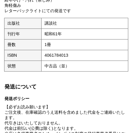
経年やけ・汚れ（茶しみ）
角軽傷み
レターパックライトにての発送です
出版社
講談社
刊行年
昭和61年
冊数
1冊
ISBN
4061784013
状態
中古品（並）
発送について
発送ポリシー
【必ずお読み願います】
ご注文後、在庫確認のうえ送料を含めました代金をご連絡いたし
ます。
代引きはいたしておりません。
代金は前払い(公費は除く)となります。