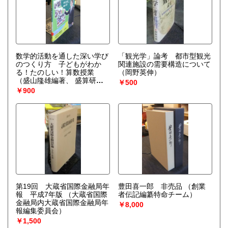
数学的活動を通した深い学び
「観光学」論考 都市型観光
のつくり方 子どもがわか
関連施設の需要構造について
る！たのしい！算数授業
（岡野英伸）
（盛山隆雄編著、 盛算研
￥500
著）
￥900
第19回 大蔵省国際金融局年
豊田喜一郎 非売品
（創業
報 平成7年版
（大蔵省国際
者伝記編纂特命チーム）
金融局内大蔵省国際金融局年
￥8,000
報編集委員会）
￥1,500