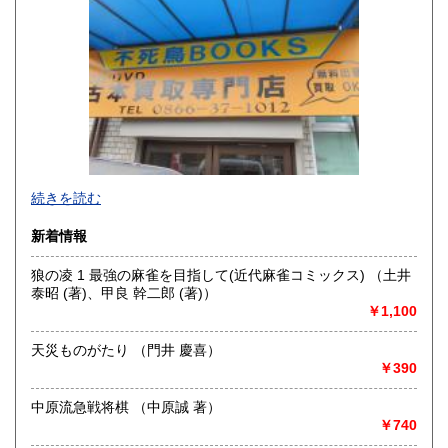
山口県
徳島県
300円
300円
香川県
愛媛県
300円
300円
高知県
福岡県
300円
300円
佐賀県
長崎県
300円
300円
不死鳥BOOKSでは、書籍だけでなくCD、DVD、レコード、
熊本県
大分県
300円
300円
続きを読む
ゲーム、おもちゃ、骨董品まであらゆるものの買い取りがで
きます。店主が、日本全国買取にお伺いいたします。お気軽
宮崎県
鹿児島県
新着情報
300円
300円
にお問い合わせください。出張費は、無料です。
狼の凌 1 最強の麻雀を目指して(近代麻雀コミックス) （土井
沖縄県
300円
沿線名：伯備線・桃太郎線(吉備線)
泰昭 (著)、甲良 幹二郎 (著)）
最寄駅：総社駅
￥1,100
営業時間：9時から17時
定休日：年中無休
天災ものがたり （門井 慶喜）
￥390
書籍の買取について
不死鳥BOOKSでは、書籍だけでなくCD、DVD、レコード、
中原流急戦将棋 （中原誠 著）
ゲーム、おもちゃ、骨董品まであらゆるものの買い取りがで
￥740
きます。店主が、日本全国買取にお伺いいたします。お気軽