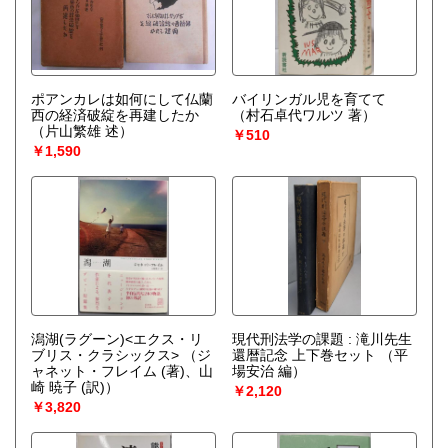
ポアンカレは如何にして仏蘭
バイリンガル児を育てて
西の経済破綻を再建したか
（村石卓代ワルツ 著）
（片山繁雄 述）
￥510
￥1,590
潟湖(ラグーン)<エクス・リ
現代刑法学の課題 : 滝川先生
ブリス・クラシックス>
（ジ
還暦記念 上下巻セット
（平
ャネット・フレイム (著)、山
場安治 編）
崎 暁子 (訳)）
￥2,120
￥3,820