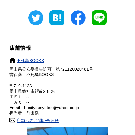
新潟県
富山県
300円
300円
石川県
福井県
300円
300円
山梨県
長野県
300円
300円
店舗情報
岐阜県
静岡県
300円
300円
不死鳥BOOKS
愛知県
三重県
300円
300円
岡山県公安委員会許可 第721120020481号
書籍商 不死鳥BOOKS
滋賀県
京都府
300円
300円
〒719-1136
大阪府
兵庫県
300円
300円
岡山県総社市駅前2-8-26
ＴＥＬ：--
奈良県
和歌山県
ＦＡＸ：--
300円
300円
Email：husityousyoten@yahoo.co.jp
担当者：前田浩一
鳥取県
島根県
300円
300円
店舗へのお問い合わせ
岡山県
広島県
300円
300円