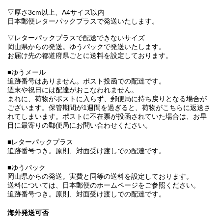
▽厚さ3cm以上、A4サイズ以内
日本郵便レターパックプラスで発送いたします。
▽レターパックプラスで配送できないサイズ
岡山県からの発送。ゆうパックで発送いたします。
お届け先の都道府県ごとに送料を設定しております。
■ゆうメール
追跡番号はありません。ポスト投函での配達です。
週末や祝日には配達がおこなわれません。
まれに、荷物がポストに入らず、郵便局に持ち戻りとなる場合が
ございます。保管期間が1週間を過ぎると、荷物がこちらに返送さ
れてしまいます。ポストに不在票が投函されていた場合は、お早
目に最寄りの郵便局にお問い合わせください。
■レターパックプラス
追跡番号つき。原則、対面受け渡しでの配達です。
■ゆうパック
岡山県からの発送。実費と同等の送料を設定しております。
送料については、日本郵便のホームページをご参照ください。
追跡番号つき。原則、対面受け渡しでの配達です。
海外発送可否