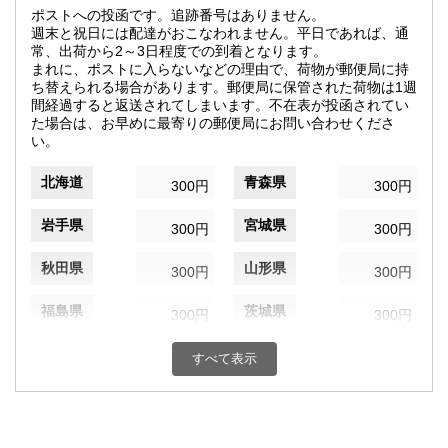
ポストへの投函です。追跡番号はありません。
週末と祝日には配達がおこなわれません。平日であれば、通
常、出荷から2～3日程度での到着となります。
まれに、ポストに入らないなどの理由で、荷物が郵便局に持
ち替えられる場合があります。郵便局に保管された荷物は1週
間経過すると返送されてしまいます。不在表が投函されてい
た場合は、お早めに最寄りの郵便局にお問い合わせくださ
い。
北海道
青森県
300円
300円
岩手県
宮城県
300円
300円
秋田県
山形県
300円
300円
福島県
茨城県
300円
300円
栃木県
群馬県
300円
300円
すべて表示
埼玉県
千葉県
300円
300円
東京都
神奈川県
300円
300円