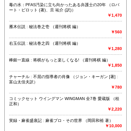
にお問い合わせください。出張費は、無料です。
毒の水：PFAS汚染に立ち向かったある弁護士の20年 （ロバ
ート・ビロット (著)、旦 祐介 (訳)）
￥1,470
取り扱い分野
哲学宗教、歴史、社会科学、自然科学、美術工芸、趣味、外
雁木伝説 : 秘法巻之壱 （週刊将棋 編）
国書、サブカルチャー、古書一般（その他）
￥560
オールジャンル
右玉伝説 : 秘法巻之四 （週刊将棋 編）
￥1,280
棒銀一直線 : 将棋がもっと楽しくなる! （週刊将棋 編）
￥1,850
チャーチル : 不屈の指導者の肖像 （ジョン・キーガン [著] :
富山太佳夫訳）
￥780
コミックセット ウイングマン WINGMAN 全7巻 愛蔵版 （桂
正和）
￥2,220
実録・麻雀盛衰記 : 麻雀プロ・その世界 （岡田和裕 著）
￥10,000