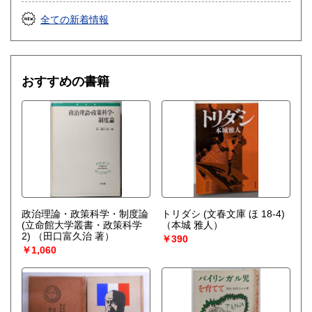
全ての新着情報
おすすめの書籍
政治理論・政策科学・制度論
トリダシ (文春文庫 ほ 18-4)
(立命館大学叢書・政策科学
（本城 雅人）
2)
（田口富久治 著）
￥390
￥1,060