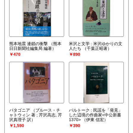
熊本地震 連鎖の衝撃
（熊本
米沢と文学 : 米沢ゆかりの文
日日新聞社編集局 編著）
人たち
（千葉正昭著）
￥470
￥890
パタゴニア
（ブルース・チ
バルトーク : 民謡を「発見」
ャトウィン 著 ; 芹沢高志, 芹
した辺境の作曲家<中公新書
沢真理子 訳）
1370>
（伊東 信宏）
￥1,590
￥390