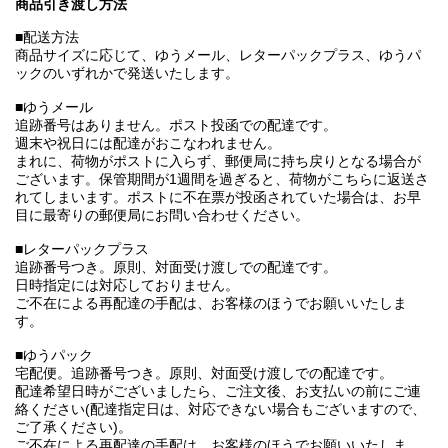
商品引き渡し方法
■配送方法
商品サイズに応じて、ゆうメール、レターパックプラス、ゆうパ
ックのいずれかで発送いたします。
■ゆうメール
追跡番号はありません。ポスト投函での配達です。
週末や祝日には配達がおこなわれません。
まれに、荷物がポストに入らず、郵便局に持ち戻りとなる場合が
ございます。保管期間が1週間を過ぎると、荷物がこちらに返送さ
れてしまいます。ポストに不在票が投函されていた場合は、お早
目に最寄りの郵便局にお問い合わせください。
■レターパックプラス
追跡番号つき。原則、対面受け渡しでの配達です。
日時指定には対応しておりません。
ご不在による再配達の手配は、お客様のほうでお願いいたしま
す。
■ゆうパック
宅配便。追跡番号つき。原則、対面受け渡しでの配達です。
配達希望日時がございましたら、ご注文後、お支払いの前にご連
絡ください(配達指定日は、対応できない場合もございますので、
ご了承ください)。
ご不在による再配達の手配は、お客様のほうでお願いいたしま