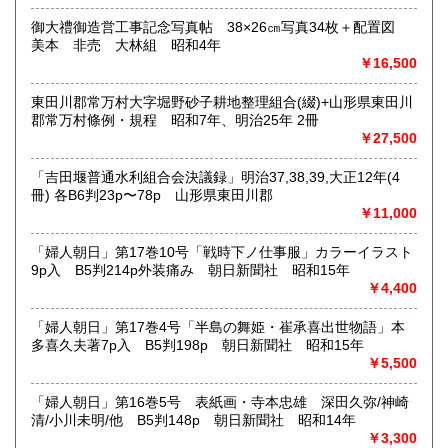
和本・開拓/植民資料・戦時資料・文学一般・詩歌句集・児童
御大禮御造営工事記念写真帖 38×26㎝写真34枚＋配置図
書 ・児童資料・芸能/サブカル・広告資料・ポスター・版画/
美本 非売 大林組 昭和4年
刷り物 ・絵葉書・双六・地図/鳥瞰図
￥16,500
東田川郡常万村大字堀野砂子耕地整理組合(綴)+山形県東田川
郡常万村條例・規程 昭和7年、明治25年 2冊
￥27,500
「吉田堰普通水利組合会決議録」明治37,38,39,大正12年(4
冊) 各B6判23p〜78p 山形県東田川郡
￥11,000
「婦人朝日」第17巻10号「戦時下ノ仕事服」カラーイラスト
9p入 B5判214p外装痛み 朝日新聞社 昭和15年
￥4,400
「婦人朝日」第17巻4号「半島の舞姫・崔承喜出世物語」本
多喜久夫著7p入 B5判198p 朝日新聞社 昭和15年
￥5,500
「婦人朝日」第16巻5号 表紙画・寺本忠雄 深田久弥/神崎
清/小川未明/他 B5判148p 朝日新聞社 昭和14年
￥3,300