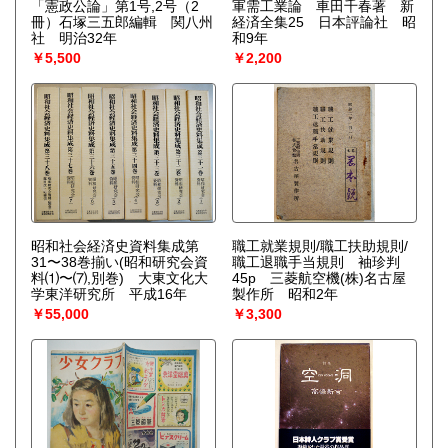
「憲政公論」第1号,2号（2
軍需工業論 車田千春著 新
冊）石塚三五郎編輯 関八州
経済全集25 日本評論社 昭
社 明治32年
和9年
￥5,500
￥2,200
昭和社会経済史資料集成第
職工就業規則/職工扶助規則/
31〜38巻揃い(昭和研究会資
職工退職手当規則 袖珍判
料⑴〜⑺,別巻) 大東文化大
45p 三菱航空機(株)名古屋
学東洋研究所 平成16年
製作所 昭和2年
￥55,000
￥3,300