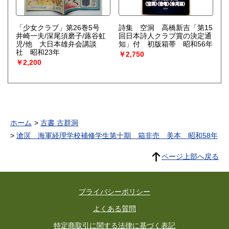
「少女クラブ」第26巻5号
詩集 空洞 高橋新吉「第15
井崎一夫/深尾須磨子/蕗谷虹
回日本詩人クラブ賞の決定通
児/他 大日本雄弁会講談
知」付 初版箱帯 昭和56年
社 昭和23年
￥2,750
￥2,200
ホーム
古書 古群洞
滄溟 海軍経理学校補修学生第十期 箱非売 美本 昭和58年
ページ上部へ戻る
プライバシーポリシー
よくある質問
特定商取引に関する法律に基づく表記