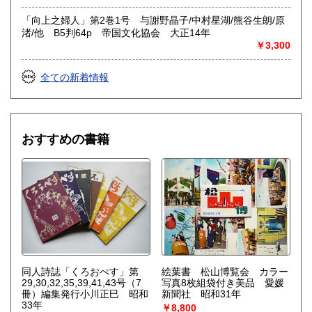
「向上之婦人」第2巻1号 与謝野晶子/中村星湖/熊谷生朗/原
渚/他 B5判64p 帝国文化協会 大正14年
￥3,300
全ての新着情報
おすすめの書籍
同人詩誌「くろおぺす」第
絵葉書 松山博覧会 カラー
29,30,32,35,39,41,43号（7
写真8枚組袋付き美品 愛媛
冊）編集発行小川正巳 昭和
新聞社 昭和31年
33年
￥8,800