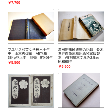
￥7,700
フヱリス和英女学校六十年
満洲開拓民遭難の記録 鈴木
史 山本秀煌編 A5判箱
孝行肉筆原稿用紙私家版製
384p並上本 非売 昭和6年
本 A5判箱本文厚み2.5㎝
昭和60年
￥5,500
￥5,500