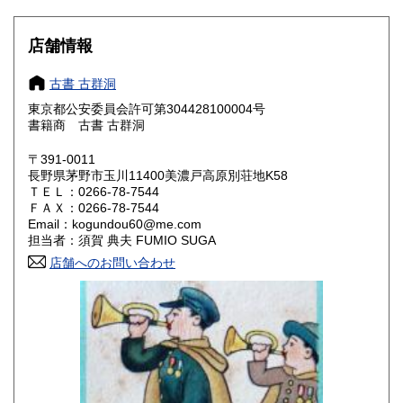
滋賀県
京都府
1,000円
1,000円
店舗情報
大阪府
兵庫県
1,000円
1,000円
古書 古群洞
奈良県
和歌山県
1,000円
1,000円
東京都公安委員会許可第304428100004号
書籍商 古書 古群洞
鳥取県
島根県
1,000円
1,000円
〒391-0011
岡山県
広島県
1,000円
1,000円
長野県茅野市玉川11400美濃戸高原別荘地K58
ＴＥＬ：0266-78-7544
ＦＡＸ：0266-78-7544
山口県
徳島県
1,000円
1,000円
Email：kogundou60@me.com
担当者：須賀 典夫 FUMIO SUGA
香川県
愛媛県
1,000円
1,000円
店舗へのお問い合わせ
高知県
福岡県
1,000円
1,000円
佐賀県
長崎県
1,000円
1,000円
熊本県
大分県
1,000円
1,000円
宮崎県
鹿児島県