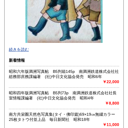
1,000円
1,000円
沖縄県
1,000円
2026年で創業45年目になります。
続きを読む
In 2026, we will have been in business for 45 years.
新着情報
沿線名：(無店舗)
昭和六年版満洲写真帖 B5判箱145p 南満洲鉄道株式会社社
最寄駅：(無店舗)
総務部庶務課編著 (社)中日文化協会発売 昭和6年
営業時間：10:00〜18:00
￥22,000
定休日：(無店舗)
書籍の買取について
昭和四年版満洲写真帖 B5判73p 南満洲鉄道株式会社社長
室情報課編著 (社)中日文化協会発売 昭和4年
内容によります。
￥8,800
南方共栄圏天然色写真集(タイ・佛印篇)69×19㎝無綴カラー
取り扱い分野
25枚タトウ付並上品 毎日新聞社 昭和18年
古典籍、近代文献、趣味、サブカルチャー、古書一般（その
￥11,000
他）