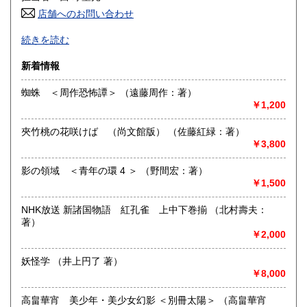
高知県
福岡県
185円
185円
店舗へのお問い合わせ
良書・古書とサブカルチャーの陰と陽。国史・軍事・宗教・
佐賀県
長崎県
185円
185円
続きを読む
文芸・芸能・美術・工芸・趣味書より、CD・DVD・古書漫
画・同人誌・トレカ・おもちゃ…。明治・大正・昭和と平成
熊本県
大分県
新着情報
185円
185円
の新旧書籍とおもちゃ混在乱舞のちらし寿司書店。江戸のト
ッピングもあります。
蜘蛛 ＜周作恐怖譚＞ （遠藤周作：著）
宮崎県
鹿児島県
185円
185円
￥1,200
沿線名：東海道線
最寄駅：茅ヶ崎駅
沖縄県
185円
夾竹桃の花咲けば （尚文館版） （佐藤紅緑：著）
営業時間：平日・祝日:9:00～15:00 土日:休日【※7月23日
￥3,800
(木)は臨時休業日とさせて頂きます。 ご不便をお掛けいたし
まして誠に申し訳ございません。】
定休日：土曜日・日曜日
影の領域 ＜青年の環 4 ＞ （野間宏：著）
￥1,500
書籍の買取について
NHK放送 新諸国物語 紅孔雀 上中下巻揃 （北村壽夫：
-
著）
￥2,000
取り扱い分野
妖怪学 （井上円了 著）
哲学宗教、歴史、美術工芸、趣味、サブカルチャー
￥8,000
高畠華宵 美少年・美少女幻影 ＜別冊太陽＞ （高畠華宵