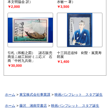
本文明協会 訳）
水敏一 著）
￥2,000
￥3,500
引札（和船之図） 諸石販売
十三回忌追悼 剣聖・嵐寛寿
商並ニ細工卸好ミニ応ズ 石
郎展
商「中村九兵衛」
￥1,400
￥30,000
ホーム
東宝株式会社事業課
映画パンフレット スタア誕生
ホーム
藤沢 湘南堂書店
映画パンフレット スタア誕生