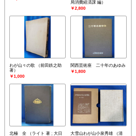
局消費経済課 編）
￥2,800
わが山々の歌
（前田鉄之助
関西芸術座 二十年のあゆみ
著）
￥1,800
￥1,000
北極 全
（ライト 著 ; 大日
大雪山わが山小泉秀雄
（清