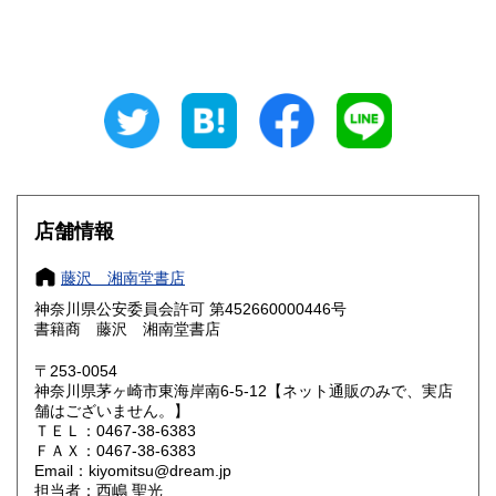
山梨県
長野県
185円
185円
岐阜県
静岡県
185円
185円
愛知県
三重県
185円
185円
滋賀県
京都府
185円
185円
大阪府
兵庫県
185円
185円
店舗情報
奈良県
和歌山県
185円
185円
藤沢 湘南堂書店
神奈川県公安委員会許可 第452660000446号
鳥取県
島根県
185円
185円
書籍商 藤沢 湘南堂書店
岡山県
広島県
185円
185円
〒253-0054
神奈川県茅ヶ崎市東海岸南6-5-12【ネット通販のみで、実店
舗はございません。】
山口県
徳島県
185円
185円
ＴＥＬ：0467-38-6383
ＦＡＸ：0467-38-6383
香川県
愛媛県
185円
185円
Email：kiyomitsu@dream.jp
担当者：西嶋 聖光