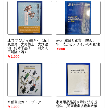
連句 学びから遊びへ
（五十
a+u : 建築と都市 BIM元
嵐讓介・大野鵠士・大畑健
年 広がるデザインの可能性
治・鈴木千惠子・二村文人・
￥800
三浦隆：著）
￥3,000
水稲害虫ガイドブック
家庭用品品質表示法 法令規
程集
（通商産業省産業政策
￥1,000