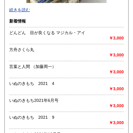
-
続きを読む
沿線名：-
新着情報
最寄駅：-
営業時間：-
どんどん 目が良くなる マジカル・アイ
定休日：-
￥3,000
書籍の買取について
方舟さくら丸
-
￥3,000
言葉と人間 （加藤周一）
取り扱い分野
￥3,000
総記、哲学宗教、歴史、社会科学、自然科学、美術工芸、国
語国文、外国文学、古典籍、近代文献、趣味、外国書、サブ
いぬのきもち 2021 4
カルチャー、古書一般（その他）
￥3,000
書籍全般
いぬのきもち2021年6月号
￥3,000
いぬのきもち 2021 9
￥3,000