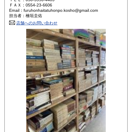
800円
800円
ＦＡＸ：0554-23-6606
Email：furuhonhaitatuhonpo.kosho@gmail.com
香川県
愛媛県
800円
800円
担当者：檜垣圭佑
店舗へのお問い合わせ
高知県
福岡県
800円
800円
佐賀県
長崎県
800円
800円
熊本県
大分県
800円
800円
宮崎県
鹿児島県
800円
800円
沖縄県
1,500円