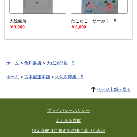
大絵画展
たこたこ サーカス 8
￥3,000
￥3,000
ホーム
角川書店
大仏次郎集 5
ホーム
古本配達本舗
大仏次郎集 5
ページ上部へ戻る
プライバシーポリシー
よくある質問
特定商取引に関する法律に基づく表記