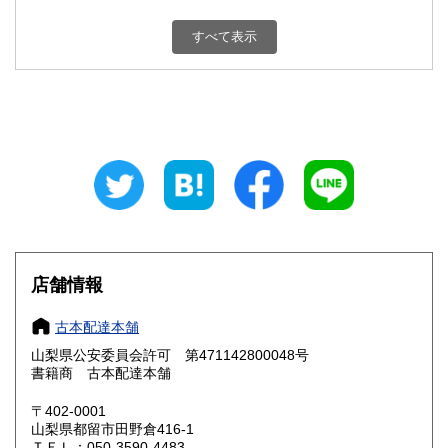
新潟県
富山県
800円
800円
すべて表示
石川県
福井県
800円
800円
山梨県
長野県
800円
800円
岐阜県
静岡県
800円
800円
愛知県
三重県
800円
800円
滋賀県
京都府
800円
800円
大阪府
兵庫県
800円
800円
店舗情報
奈良県
和歌山県
800円
800円
古本配達本舗
山梨県公安委員会許可 第471142800048号
鳥取県
島根県
800円
800円
書籍商 古本配達本舗
岡山県
広島県
800円
800円
〒402-0001
山梨県都留市田野倉416-1
ＴＥＬ：050-3590-4483
山口県
徳島県