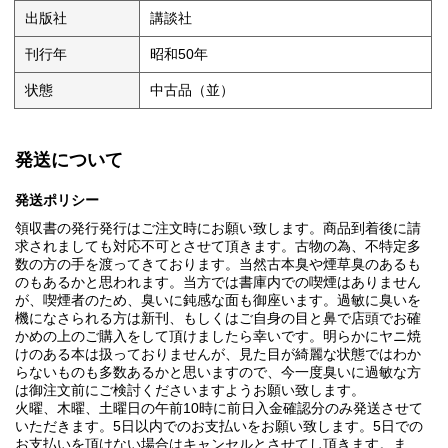
出版社
講談社
刊行年
昭和50年
状態
中古品（並）
発送について
発送ポリシー
領収書の発行発行はご注文時にお願い致します。商品到着後に請
求されましても対応不可とさせて頂きます。古物の為、不特定多
数の方の手を渡ってきております。当然古本臭や煙草臭のあるも
のもあるかと思われます。当方では書庫内での喫煙はありません
が、喫煙者のため、臭いに鈍感な面も御座います。過敏に臭いを
機になさられる方は新刊、もしくはご自身の目と鼻で店頭でお確
かめの上のご購入をして頂けましたら幸いです。明らかにヤニ焼
けのある本は扱っておりませんが、見た目が綺麗な状態ではわか
らないものも多数あるかと思いますので、今一度臭いに過敏な方
は御注文前にご検討くださいますようお願い致します。
火曜、木曜、土曜日の午前10時に前日入金確認分のみ発送させて
いただきます。5日以内でのお支払いをお願い致します。5日での
お支払いを頂けない場合はキャンセルとさせてし頂きます。ま