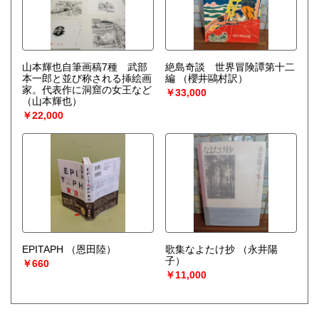
山本輝也自筆画稿7種 武部
絶島奇談 世界冒険譚第十二
本一郎と並び称される挿絵画
編
（櫻井鷗村訳）
家。代表作に洞窟の女王など
￥33,000
（山本輝也）
￥22,000
EPITAPH
（恩田陸）
歌集なよたけ抄
（永井陽
子）
￥660
￥11,000