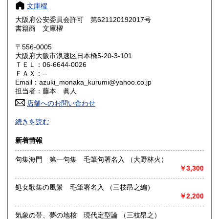
奈良県
和歌山県
600円
600円
文庫櫂
大阪府公安委員会許可 第621120192017号
鳥取県
島根県
600円
600円
書籍商 文庫櫂
岡山県
広島県
600円
600円
〒556-0005
大阪府大阪市浪速区日本橋5-20-3-101
ＴＥＬ：06-6644-0026
山口県
徳島県
600円
600円
ＦＡＸ：--
Email：azuki_monaka_kurumi@yahoo.co.jp
香川県
愛媛県
600円
600円
担当者：藤本 眞人
店舗へのお問い合わせ
高知県
福岡県
600円
600円
古書につきましては特性上美、極美であっても殆どの状態表
続きを読む
記を並～良好としております。画像を掲載しておりますので
佐賀県
長崎県
600円
600円
ご確認くださいませ。
新着情報
熊本県
大分県
600円
600円
沿線名：大阪メトロ堺筋線
句集海門 第一句集 毛筆句署名入 （大野林火）
最寄駅：恵美須町駅
￥3,300
宮崎県
鹿児島県
営業時間：13時～17時
600円
600円
定休日：不定
処女歌集の風景 毛筆署名入 （三枝昂之編）
沖縄県
600円
￥2,200
書籍の買取について
-
気象の帯、夢の地核 現代定型論 （三枝昂之）