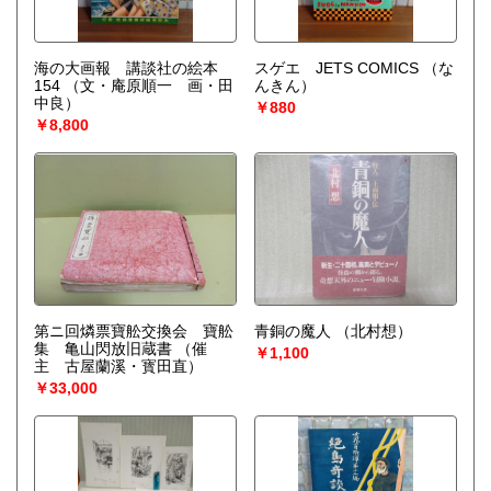
海の大画報 講談社の絵本
スゲエ JETS COMICS
（な
154
（文・庵原順一 画・田
んきん）
中良）
￥880
￥8,800
第ニ回燐票寶舩交換会 寶舩
青銅の魔人
（北村想）
集 亀山閃放旧蔵書
（催
￥1,100
主 古屋蘭溪・寳田直）
￥33,000