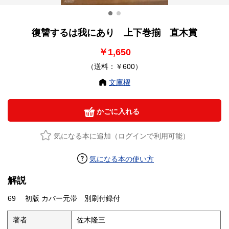
復讐するは我にあり 上下巻揃 直木賞
￥1,650
（送料：￥600）
文庫櫂
かごに入れる
気になる本に追加（ログインで利用可能）
気になる本の使い方
解説
69 初版 カバー元帯 別刷付録付
著者
佐木隆三