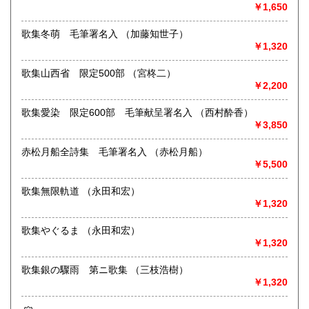
￥1,650
取り扱い分野
歌集冬萌 毛筆署名入 （加藤知世子）
国語国文、近代文献、趣味、古書一般（その他）
￥1,320
歌集山西省 限定500部 （宮柊二）
￥2,200
歌集愛染 限定600部 毛筆献呈署名入 （西村酔香）
￥3,850
赤松月船全詩集 毛筆署名入 （赤松月船）
￥5,500
歌集無限軌道 （永田和宏）
￥1,320
歌集やぐるま （永田和宏）
￥1,320
歌集銀の驟雨 第ニ歌集 （三枝浩樹）
￥1,320