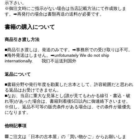
示下さい。
※御注文時にご指示がない場合は当店記載方法にて作成致しま
す。➡再発行の場合は書類再送の送料が必要です。
書籍の購入について
商品引き渡し方法
■商品引き渡しは、発送のみです。➡事務所での受け取りは不可。
■海外発送はしません。➡unfotunately We do not ship
internationally. 我们不运送到国外
返品について
■書籍分野や発行年度を勘案した古本として、許容範囲だと思われ
る返品はお受けできません。
■なお、当店に重大な見落とし(誰が見てもわかる線引・書込・破
れ等)があった場合は、書籍到着後5日以内に御連絡下さいませ。
※但し、返品不可等の販売条件がある場合は、その条件が最優先
になります。
他特記事項
🟥ご注文は「日本の古本屋」の「買い物かご」からお願いしま