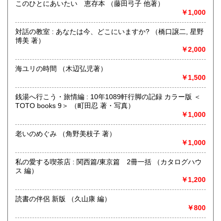
このひとにあいたい 恵存本 （藤田弓子 他著）
定休日：古本屋として店舗営業はしていません。
￥1,000
書籍の買取について
対話の教室 : あなたは今、どこにいますか? （橋口譲二, 星野
https://www.kuragebunko.com/%E3%81%8A%E5%95%8F%E5%
博美 著）
にお問合せ下さい。
￥2,000
取り扱い分野
海ユリの時間 （木辺弘児著）
￥1,500
哲学宗教、歴史、美術工芸、近代文献、趣味、古書一般（そ
の他）
銭湯へ行こう・旅情編 : 10年1089軒行脚の記録 カラー版 ＜
TOTO books 9＞ （町田忍 著・写真）
￥1,000
老いのめぐみ （角野美枝子 著）
￥1,000
私の愛する喫茶店 : 関西篇/東京篇 2冊一括 （カタログハウ
ス 編）
￥1,200
読書の伴侶 新版 （久山康 編）
￥800