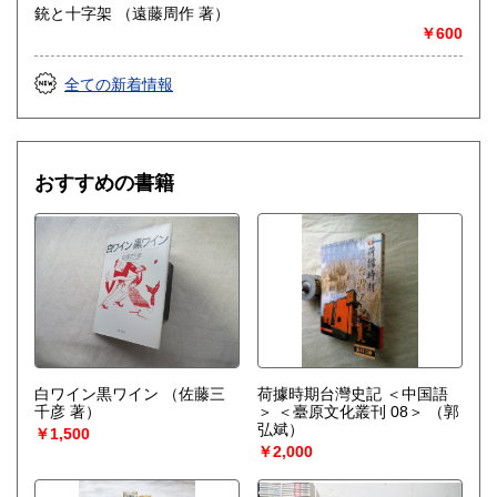
銃と十字架 （遠藤周作 著）
￥600
全ての新着情報
おすすめの書籍
白ワイン黒ワイン
（佐藤三
荷據時期台灣史記 ＜中国語
千彦 著）
＞ ＜臺原文化叢刊 08＞
（郭
弘斌）
￥1,500
￥2,000