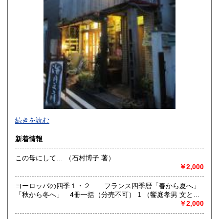
佐賀県
長崎県
250円
250円
熊本県
大分県
250円
250円
宮崎県
鹿児島県
250円
250円
沖縄県
250円
続きを読む
新着情報
この母にして… （石村博子 著）
￥2,000
-
ヨーロッパの四季１・２ フランス四季暦「春から夏へ」
沿線名：-
「秋から冬へ」 4冊一括（分売不可） 1 （饗庭孝男 文と写
最寄駅：-
真）
￥2,000
営業時間：事務所(無店舗)、事務所併設のギャラリーのみ不
定期OPEN