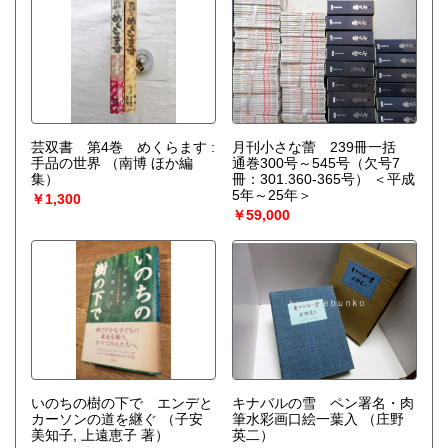
芸双書 第4巻 めくらます :
月刊小さな蕾 239冊一括
手品の世界
（南博 ほか編
通巻300号～545号（欠号7
集）
冊：301.360-365号） ＜平成
5年～25年＞
￥1,300
￥59,000
いのちの樹の下で エンデと
キナバルの雪 ペン署名・肉
カーソンの道を継ぐ
（子安
筆水彩画口絵一葉入
（庄野
美知子, 上遠恵子 著）
英二）