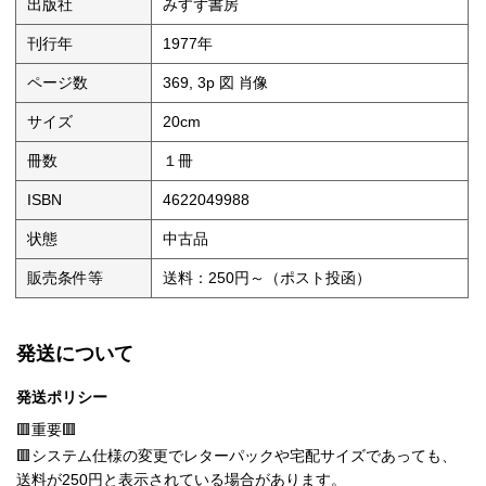
出版社
みすず書房
刊行年
1977年
ページ数
369, 3p 図 肖像
サイズ
20cm
冊数
１冊
ISBN
4622049988
状態
中古品
販売条件等
送料：250円～（ポスト投函）
発送について
発送ポリシー
🟥重要🟥
🟥システム仕様の変更でレターパックや宅配サイズであっても、
送料が250円と表示されている場合があります。