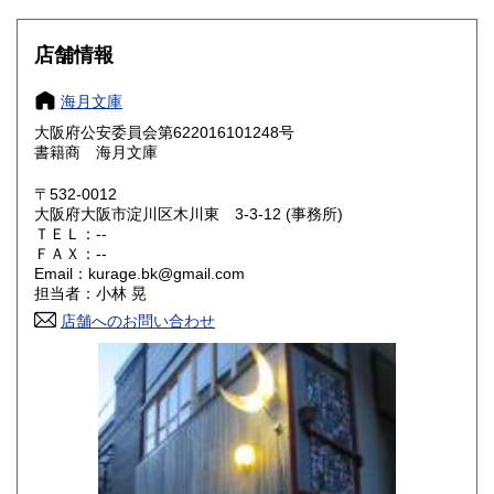
岐阜県
静岡県
250円
250円
店舗情報
愛知県
三重県
250円
250円
海月文庫
滋賀県
京都府
250円
250円
大阪府公安委員会第622016101248号
書籍商 海月文庫
大阪府
兵庫県
250円
250円
〒532-0012
奈良県
和歌山県
大阪府大阪市淀川区木川東 3-3-12 (事務所)
250円
250円
ＴＥＬ：--
ＦＡＸ：--
鳥取県
島根県
250円
250円
Email：kurage.bk@gmail.com
担当者：小林 晃
岡山県
広島県
250円
250円
店舗へのお問い合わせ
山口県
徳島県
250円
250円
香川県
愛媛県
250円
250円
高知県
福岡県
250円
250円