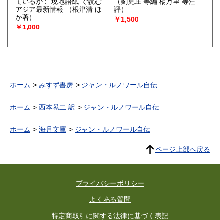
ているか : "現地語紙"で読む
（劉克庄 等編 楊万里 等注
アジア最新情報
（根津清 ほ
評）
か著）
￥1,500
￥1,000
ホーム
みすず書房
ジャン・ルノワール自伝
ホーム
西本晃二 訳
ジャン・ルノワール自伝
ホーム
海月文庫
ジャン・ルノワール自伝
ページ上部へ戻る
プライバシーポリシー
よくある質問
特定商取引に関する法律に基づく表記