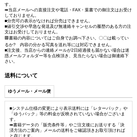
す。
➡当店メールへの直接注文や電話・FAX・葉書での御注文はお受け
しておりません。
■分売可の表示がなければ分売はできません。
■値引交渉や早急な発送及び無連絡キャンセルの履歴のある方の注
文はお受けしておりません。
🟥書籍の内容についてはご自身でお調べ下さい。〇〇は載ってい
るか? 内容の分かる写真を送れ等には対応できません。
■注文後、当店からの連絡メールが2日経過後も届かない場合は迷
惑メールフォルダー等を点検頂き、見当たらない場合は御連絡下
さい。
送料について
ゆうメール・メール便
■システム仕様の変更により表示送料には「レターパック」や
「ゆうパック」等の料金が反映されていない場合がございま
す。
➡書籍データの「販売条件等」やご注文後にお送りする「決
済方法のご案内」メールの送料をご確認頂きお取引頂ければ
と存じます。