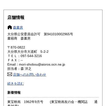
岐阜県
静岡県
185円
185円
愛知県
三重県
185円
185円
店舗情報
滋賀県
京都府
185円
185円
森書房
大阪府
兵庫県
185円
185円
大分県公安委員会許可 第941010002965号
書籍商 森書房
奈良県
和歌山県
185円
185円
〒870-0822
大分県大分市大道町 5-2-2
鳥取県
島根県
185円
185円
ＴＥＬ：097-544-3216
ＦＡＸ：--
岡山県
広島県
185円
185円
Email：mori-shobou@aioros.ocn.ne.jp
担当者：森 洋之
山口県
徳島県
185円
185円
店舗へのお問い合わせ
駐車場は2台分あります。
香川県
愛媛県
続きを読む
185円
185円
『日本の古本屋』登録書籍は店頭ではなく書庫に収納してい
る事がほとんどです。事前にご連絡頂ければ幸いです。
新着情報
高知県
福岡県
185円
185円
沿線名：-
東宝映画 1962年9月号 (東宝映画友の会・機関誌 通
最寄駅：JR大分駅 ■大道旧道沿いを徒歩14分(1.2キロ)■
佐賀県
長崎県
185円
185円