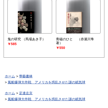
鬼の研究
（馬場あき子）
青磁のひと
（赤瀬川隼
著）
￥585
￥550
ホーム
學藝書林
風船爆弾大作戦 アメリカを惑乱させた謎の紙気球
ホーム
足達左京
風船爆弾大作戦 アメリカを惑乱させた謎の紙気球