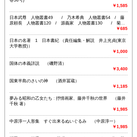
巻36号)
営業時間：13:00 - 19:00
￥1,585
定休日：不定休
熊本県
大分県
185円
185円
日本武尊 人物叢書49 / 乃木希典 人物叢書54 / 藤
書籍の買取について
宮崎県
鹿児島県
原頼長 人物叢書120 / 源義家 人物叢書130 / 菊池
185円
185円
氏三代 人物叢書132
￥685
-
沖縄県
185円
日本の名著 1 日本書紀 （責任編集・解説 井上光貞(東京
取り扱い分野
大学教授)）
哲学宗教、歴史、社会科学、自然科学、美術工芸、外国文
￥1,000
学、近代文献、趣味、サブカルチャー、古書一般（その他）
紙モノ、戦前資料
国体の本義詳説 （磯野清）
￥3,400
国東半島のさいの神 （酒井冨蔵）
￥1,185
夢みる昭和の乙女たち : 抒情画家、藤井千秋の世界 （藤井
千秋 著）
￥1,985
中原淳一人形集 すぐ出来るぬいぐるみ （中原淳一）
￥1,985