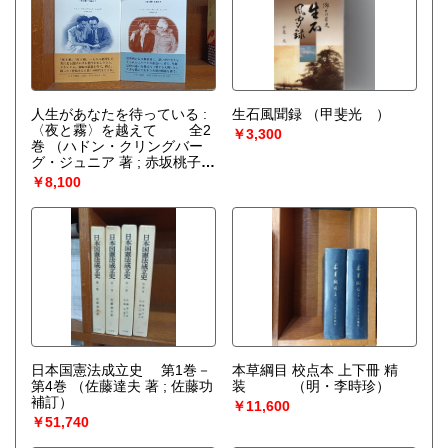
人生があなたを待っている :
生石風聞録
（甲斐光 ）
〈夜と霧〉を越えて 全2
￥3,300
巻
（ハドン・クリングバー
グ・ジュニア 著 ; 赤坂桃子
訳）
￥8,100
日本国憲法成立史 第1巻－
本草綱目 校点本 上下冊 精
第4巻
（佐藤達夫 著 ; 佐藤功
装
（明・李時珍）
補訂）
￥11,600
￥51,740