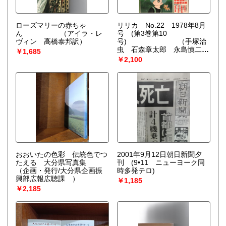
ローズマリーの赤ちゃ
リリカ No.22 1978年8月
ん
（アイラ・レ
号 (第3巻第10
ヴィン 高橋泰邦訳）
号)
（手塚治
虫 石森章太郎 永島慎二
￥1,685
ほか）
￥2,100
おおいたの色彩 伝統色でつ
2001年9月12日朝日新聞夕
たえる 大分県写真集
刊 (9•11 ニューヨーク同
（企画・発行/大分県企画振
時多発テロ)
興部広報広聴課 ）
￥1,185
￥2,185