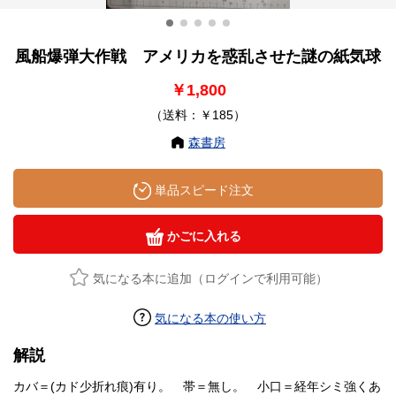
風船爆弾大作戦 アメリカを惑乱させた謎の紙気球
￥1,800
（送料：￥185）
森書房
単品スピード注文
かごに入れる
気になる本に追加（ログインで利用可能）
気になる本の使い方
解説
カバ＝(カド少折れ痕)有り。 帯＝無し。 小口＝経年シミ強くあ