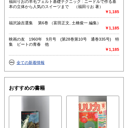
福田りおの羊毛フェルト基礎テクニック : ニードルで作る基
本の立体から人気のスイーツまで （福田りお 著）
￥1,185
福沢諭吉選集 第6巻 （富田正文, 土橋俊一 編集）
￥1,185
映画の友 1960年 9月号 (第28巻第10号 通巻335号) 特
集 ビートの青春 他
￥1,185
全ての新着情報
おすすめの書籍