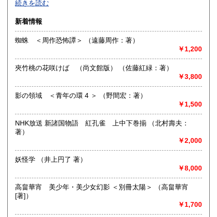
佐賀県
長崎県
185円
185円
続きを読む
文芸・芸能・美術・工芸・趣味書より、CD・DVD・古書漫
画・同人誌・トレカ・おもちゃ…。明治・大正・昭和と平成
熊本県
大分県
新着情報
185円
185円
の新旧書籍とおもちゃ混在乱舞のちらし寿司書店。江戸のト
ッピングもあります。
蜘蛛 ＜周作恐怖譚＞ （遠藤周作：著）
宮崎県
鹿児島県
185円
185円
￥1,200
沿線名：東海道線
最寄駅：茅ヶ崎駅
沖縄県
185円
夾竹桃の花咲けば （尚文館版） （佐藤紅緑：著）
営業時間：平日・祝日:9:00～15:00 土日:休日【※7月23日
￥3,800
(木)は臨時休業日とさせて頂きます。 ご不便をお掛けいたし
まして誠に申し訳ございません。】
定休日：土曜日・日曜日
影の領域 ＜青年の環 4 ＞ （野間宏：著）
￥1,500
書籍の買取について
NHK放送 新諸国物語 紅孔雀 上中下巻揃 （北村壽夫：
-
著）
￥2,000
取り扱い分野
妖怪学 （井上円了 著）
哲学宗教、歴史、美術工芸、趣味、サブカルチャー
￥8,000
高畠華宵 美少年・美少女幻影 ＜別冊太陽＞ （高畠華宵
[著]）
￥1,700