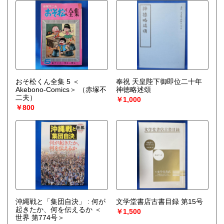
おそ松くん全集 5 ＜
奉祝 天皇陛下御即位二十年
Akebono-Comics＞
（赤塚不
神徳略述頌
二夫）
￥1,000
￥800
沖縄戦と「集団自決」 : 何が
文学堂書店古書目録 第15号
起きたか、何を伝えるか ＜
￥1,500
世界 第774号＞