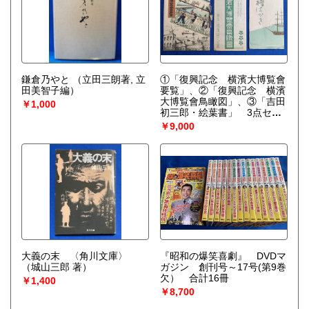
鎌倉乃やと
（立田三朗著, 立
①「復興記念 横濱大博覧會
田美智子編）
要覧」、②「復興記念 横濱
大博覧會鳥瞰図」、③「吉田
￥1,000
初三郎・絵葉書」 3点セッ
ト
￥9,000
大義の末 〈角川文庫〉
『昭和の爆笑喜劇』 DVDマ
（城山三郎 著）
ガジン 創刊号～17号(第9巻
欠） 合計16冊
￥1,400
￥8,700