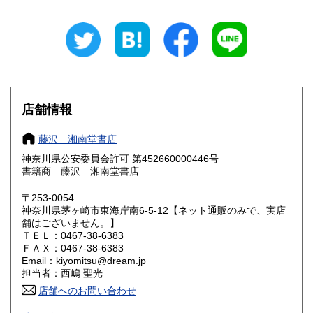
岐阜県
静岡県
185円
185円
愛知県
三重県
185円
185円
滋賀県
京都府
185円
185円
大阪府
兵庫県
185円
185円
店舗情報
奈良県
和歌山県
185円
185円
藤沢 湘南堂書店
神奈川県公安委員会許可 第452660000446号
鳥取県
島根県
185円
185円
書籍商 藤沢 湘南堂書店
岡山県
広島県
185円
185円
〒253-0054
神奈川県茅ヶ崎市東海岸南6-5-12【ネット通販のみで、実店
舗はございません。】
山口県
徳島県
185円
185円
ＴＥＬ：0467-38-6383
ＦＡＸ：0467-38-6383
香川県
愛媛県
185円
185円
Email：kiyomitsu@dream.jp
担当者：西嶋 聖光
高知県
福岡県
185円
185円
店舗へのお問い合わせ
良書・古書とサブカルチャーの陰と陽。国史・軍事・宗教・