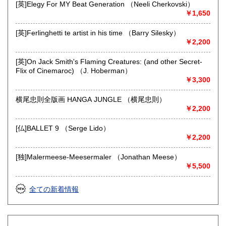
[英]Elegy For MY Beat Generation （Neeli Cherkovski）
ど
￥1,650
[英]Ferlinghetti te artist in his time （Barry Silesky）
￥2,200
[英]On Jack Smith's Flaming Creatures: (and other Secret-
Flix of Cinemaroc) （J. Hoberman）
￥3,300
横尾忠則全版画 HANGA JUNGLE （横尾忠則）
￥2,200
[仏]BALLET 9 （Serge Lido）
￥2,200
[独]Malermeese-Meesermaler （Jonathan Meese）
￥5,500
全ての新着情報