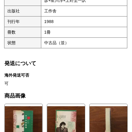
彦+星川淳+上野圭一訳
出版社
工作舎
刊行年
1988
冊数
1冊
状態
中古品（並）
発送について
海外発送可否
可
商品画像