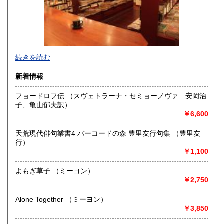
宮崎県
鹿児島県
185円
185円
沖縄県
185円
店頭にて現物をご覧になりたい方は、必ず事前にご連絡をお
続きを読む
願い致します。
We do international shipping. Please feel free to contact by
新着情報
email.
フョードロフ伝 （スヴェトラーナ・セミョーノヴァ 安岡治
沿線名：山手線、埼京線、井の頭線、田園都市線、銀座線、
子、亀山郁夫訳）
半蔵門線、副都心線
￥6,600
最寄駅：渋谷駅
営業時間：(2F)月〜日13:00〜19:00
定休日：無休
天荒現代俳句業書4 バーコードの森 豊里友行句集 （豊里友
行）
書籍の買取について
￥1,100
-
よもぎ草子 （ミーヨン）
￥2,750
取り扱い分野
Alone Together （ミーヨン）
哲学宗教、美術工芸、外国文学、趣味、外国書、サブカルチ
￥3,850
ャー、古書一般（その他）
雑誌・海外雑誌・写真集・デザイン・ファッション・映画な