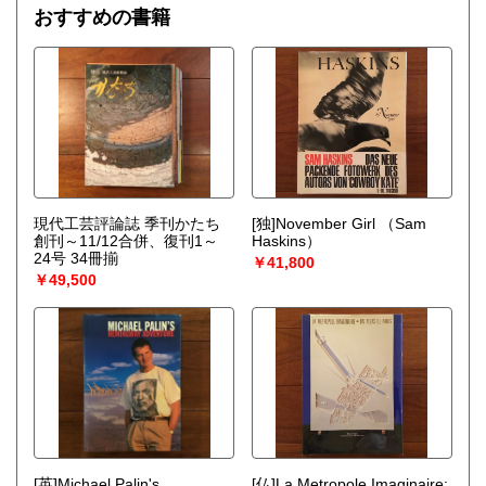
おすすめの書籍
現代工芸評論誌 季刊かたち
[独]November Girl
（Sam
創刊～11/12合併、復刊1～
Haskins）
24号 34冊揃
￥41,800
￥49,500
[英]Michael Palin's
[仏]La Metropole Imaginaire: