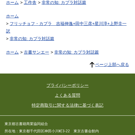
ホーム
工作舎
非常の知: カプラ対話篇
ホーム
フリッチョフ・カプラ 吉福伸逸+田中三彦+星川淳+上野圭一
訳
非常の知: カプラ対話篇
ホーム
古書サンエー
非常の知: カプラ対話篇
ページ上部へ戻る
プライバシーポリシー
よくある質問
特定商取引に関する法律に基づく表記
東京都古書籍商業協同組合
所在地：東京都千代田区神田小川町3-22 東京古書会館内