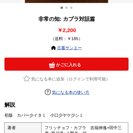
非常の知: カプラ対話篇
￥2,200
（送料：￥185）
古書サンエー
かごに入れる
気になる本に追加（ログインで利用可能）
気になる本の使い方
解説
初版 カバー少イタミ 小口少ヤケ少シミ
著者
フリッチョフ・カプラ 吉福伸逸+田中三