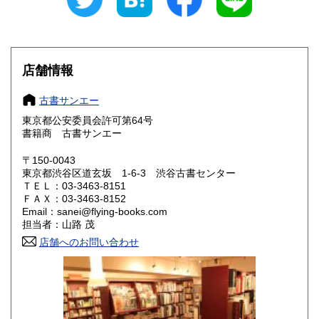
愛知県
三重県
185円
185円
滋賀県
京都府
185円
185円
大阪府
兵庫県
185円
185円
店舗情報
奈良県
和歌山県
185円
185円
古書サンエー
東京都公安委員会許可第64号
鳥取県
島根県
185円
185円
書籍商 古書サンエー
岡山県
広島県
185円
185円
〒150-0043
東京都渋谷区道玄坂 1-6-3 渋谷古書センター
ＴＥＬ：03-3463-8151
山口県
徳島県
185円
185円
ＦＡＸ：03-3463-8152
Email：sanei@flying-books.com
香川県
愛媛県
185円
185円
担当者：山路 茂
店舗へのお問い合わせ
高知県
福岡県
185円
185円
佐賀県
長崎県
185円
185円
熊本県
大分県
185円
185円