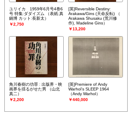
ユリイカ 1959年6月号4巻6
[英]Reversible Destiny:
号 特集:ダダイズム
（表紙:真
Arakawa/Gins (天命反転)
（
鍋博 カット:長新太）
Arakawa Shusaku (荒川修
作), Madeline Gins）
￥2,750
￥13,200
角川春樹の功罪 : 出版界・映
[英]Premiere of Andy
画界を揺るがせた男
（山北
Warhol’s SLEEP 1964
真二）
（Andy Warhol）
￥2,200
￥440,000