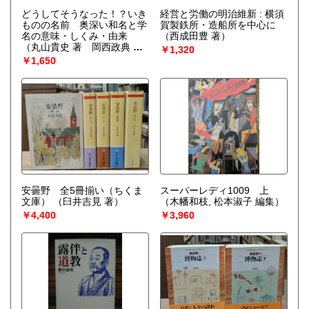
カルチャー、古書一般（その他）
どうしてそうなった！？いき
経営と労働の明治維新 : 横須
ものの名前 奥深い和名と学
賀製鉄所・造船所を中心に
名の意味・しくみ・由来
（西成田豊 著）
（丸山貴史 著 岡西政典 監
￥1,320
修）
￥1,650
安曇野 全5冊揃い（ちくま
スーパーレディ1009 上
文庫）
（臼井吉見 著）
（木幡和枝, 松本淑子 編集）
￥4,400
￥3,960