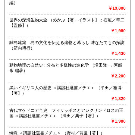
編）
東京都,神奈川県,埼玉県,千葉県の一都三県を中心に日本全
￥19,800
国・出張費無料にて買取にお伺いしております。
買取専用フリーダイヤル ０１２０－４８９－５４４ 買取
世界の深海生物大全 （めかぶ【著・イラスト】；石垣／幸二
は 予約・古書士！まで
【監修】）
お気軽にご相談ください。
￥1,980
古物営業法の規定に基づく表示
株式会社 愛書館
離島建築 島の文化を伝える建物と暮らし 味なたてもの探訪
東京都公安委員会許可
（箭内博行）
第301021406389号
￥1,430
沿線名：都営新宿線 都営三田線 東京メトロ半蔵門線
動物地理の自然史 : 分布と多様性の進化学 （増田隆一, 阿部
最寄駅：神保町駅
永 編著）
営業時間：10:00～18:30
￥2,200
定休日：年末年始 ※調布倉庫は木,土,日曜定休
黒いイギリス人の歴史 ＜講談社選書メチエ＞ （平田／雅博
書籍の買取について
【著】）
￥1,320
古本・古書の出張買取を承っております。
出張費無料の愛書館中川書房にお任せ下さい。
古代マケドニア全史 フィリッポスとアレクサンドロスの王
国 ＜講談社選書メチエ＞ （澤田／典子【著】）
古書店での修行経験があり、買取経験豊富な4代目店主がお伺
￥1,980
いし、
和本・唐本・古地図・浮世絵等の古典籍、
蜘蛛 ＜講談社選書メチエ＞ （野村／育世【著】）
全集・歴史・哲学・思想・宗教等の学術専門書、