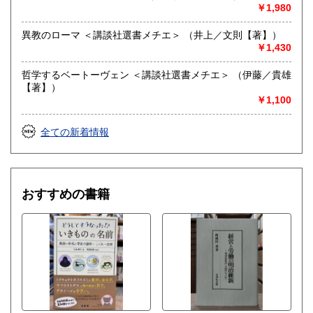
￥1,980
美術書・建築・写真・音楽等の趣味の本、
文庫・文芸書・絵本・料理本等の一般書まで丁寧に査定買取
致します。
異教のローマ ＜講談社選書メチエ＞ （井上／文則【著】）
￥1,430
蔵書整理・引越し・お建替え・先代からの蔵書品整理など、
当店では大量の買い取りにも対応いたしております。
哲学するベートーヴェン ＜講談社選書メチエ＞ （伊藤／貴雄
2トン車・4トン車など大型トラックでの『大量買い取り』に
【著】）
も多数の実績が有りノウハウを持っております。安心してお
￥1,100
任せ下さい。
東京都・神奈川県・埼玉県・千葉県の一都三県を中心に、日
全ての新着情報
本全国・出張費無料にて古書・古本の買取にお伺いしており
ます。
買取のご予約・ご相談は
買取専用フリーダイヤル 0120-489-544 買取は、予約・古
おすすめの書籍
書士!まで
お気軽にご相談ください。
買取専用のホームページもございますのでご利用ください。
https://www.koshokaitori.com/
取り扱い分野
総記、哲学宗教、歴史、社会科学、自然科学、美術工芸、国
語国文、外国文学、古典籍、近代文献、趣味、外国書、サブ