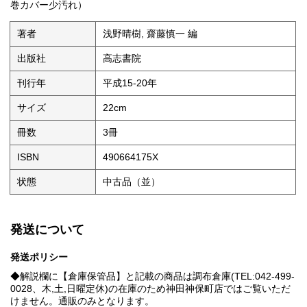
巻カバー少汚れ）
著者
浅野晴樹, 齋藤慎一 編
出版社
高志書院
刊行年
平成15-20年
サイズ
22cm
冊数
3冊
ISBN
490664175X
状態
中古品（並）
発送について
発送ポリシー
◆解説欄に【倉庫保管品】と記載の商品は調布倉庫(TEL:042-499-
0028、木,土,日曜定休)の在庫のため神田神保町店ではご覧いただ
けません。通販のみとなります。