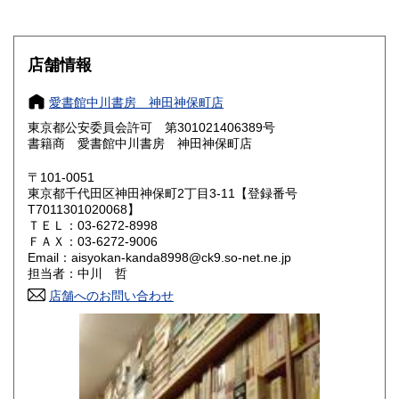
滋賀県
京都府
900円
900円
大阪府
兵庫県
900円
900円
店舗情報
奈良県
和歌山県
900円
900円
愛書館中川書房 神田神保町店
東京都公安委員会許可 第301021406389号
鳥取県
島根県
1,100円
1,100円
書籍商 愛書館中川書房 神田神保町店
岡山県
広島県
1,100円
1,100円
〒101-0051
東京都千代田区神田神保町2丁目3-11【登録番号
T7011301020068】
山口県
徳島県
1,100円
1,100円
ＴＥＬ：03-6272-8998
ＦＡＸ：03-6272-9006
香川県
愛媛県
1,100円
1,100円
Email：aisyokan-kanda8998@ck9.so-net.ne.jp
担当者：中川 哲
高知県
福岡県
1,100円
1,400円
店舗へのお問い合わせ
佐賀県
長崎県
1,400円
1,400円
熊本県
大分県
1,400円
1,400円