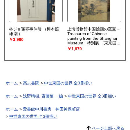
林ジョ冤罪事件簿
（樽本照
上海博物館中国絵画の至宝 =
雄 著）
Treasures of Chinese
painting from the Shanghai
￥3,960
Museum : 特別展
（東京国立
博物館 編）
￥1,870
ホーム
高志書院
中世東国の世界 全3冊揃い
ホーム
浅野晴樹, 齋藤慎一 編
中世東国の世界 全3冊揃い
ホーム
愛書館中川書房 神田神保町店
中世東国の世界 全3冊揃い
ページ上部へ戻る