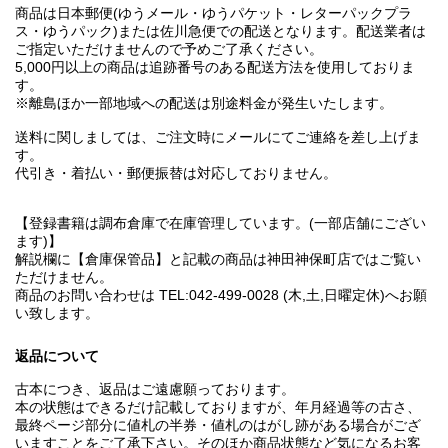
商品は日本郵便(ゆうメール・ゆうパケット・レターパックプラ
ス・ゆうパック)または佐川急便での配送となります。配送業者は
ご指定いただけませんので予めご了承ください。
5,000円以上の商品は追跡番号のある配送方法を使用しておりま
す。
※離島ほか一部地域への配送は別途料金が発生いたします。
送料に関しましては、ご注文時にメールにてご連絡を差し上げま
す。
代引き・着払い・郵便振替は対応しておりません。
【登録書籍は調布倉庫で在庫管理しています。(一部店舗にござい
ます)】
解説欄に【倉庫保管品】と記載の商品は神田神保町店ではご覧い
ただけません。
商品のお問い合わせは TEL:042-499-0028 (木,土,日曜定休)へお願
い致します。
返品について
古本につき、返品はご遠慮願っております。
本の状態はできるだけ記載しておりますが、年月経過等の古さ、
最終ページ部分に値札の半券・値札のはがし跡がある場合がござ
いますことをご了承下さい。そのほか商品状態など気になるお客