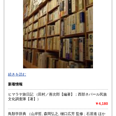
宮崎県
鹿児島県
1,400円
1,400円
沖縄県
1,450円
続きを読む
新着情報
ヒマラヤ旅日記 （田村／善次郎【編著】；西部ネパール民族
文化調査隊【著】）
古書の買取は、出張費無料の愛書館中川書房にお任せ下さ
￥4,180
い。
買取経験豊富な４代目店主がお伺いし、古典籍,全集,歴史書等
鳥類学辞典 （山岸哲, 森岡弘之, 樋口広芳 監修 ; 石居進 ほか
の専門書から一般書まで丁寧に査定買取致します。