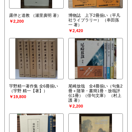
露伴と道教
（瀬里廣明 著）
博物誌 上下2冊揃い（平凡
社ライブラリー）
（串田孫
￥2,200
一 著）
￥2,420
宇野精一著作集 全6冊揃い
尾崎放哉 全4冊揃い（句集2
（宇野 精一【著】）
冊＋随筆・書簡1冊・放哉評
伝1冊）（俳句文庫）
（村上
￥19,800
護 著）
￥2,200