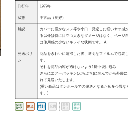
刊行年
1979年
状態
中古品（良好）
解説
カバーに僅かなスレ等や小口・見返しに軽いヤケ感
る以外は特に目立つ大きなダメージはなく、ページ
は使用感の少ないキレイな状態です。 A
発送ポリ
商品をきれいに清掃した後、透明なフィルムで包装
シー
す。
それを商品内容が透けないよう1度中袋に包み、
さらにエアーパッキン(ぷちぷち)に包んでから外袋に
れて発送いたします。
(重い商品はダンボールでの発送となるため多少異な
す。)