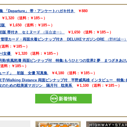
「Departure」 帯・アンケートハガキ付き
￥880
￥1,320 （送料：￥185～）
初版
￥1,650 （送料：￥185～）
t」 初版 帯付き セミヌード
（落合遼一）
￥1,650 （送料：￥185～）
 管理カード・両面水着ピンナップ付き DELUXEマガジンORE
（野村誠一
 （送料：￥185～）
ー/女優
￥1,320 （送料：￥185～）
.7 松崎明美/疾風怒濤 両面ピンナップ付 特集:もうひとつの世界2 夢 まつざき
 （送料：￥185～）
ュード」 初版 女優 写真集
￥4,180 （送料：￥185～）
 高橋京子/Walking Distance 両面ピンナップ付 平野威馬雄 インタビュー
女のための耽美派マガジン 隔月刊 耽美系
￥1,100 （送料：￥185～）
新着情報