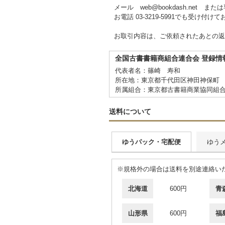
メール web@bookdash.net
お電話 03-3219-5991でも受け付け
お取引内容は、ご依頼されたあとの返
全国古書書籍商組合連合会 登録情
代表者名：篠崎 寿和
所在地：東京都千代田区神田神保町 
所属組合：東京都古書籍商業協同組
送料について
ゆうパック・宅配便
ゆう
※規格外の場合は送料を別途連絡い
北海道
600円
青
山形県
600円
福