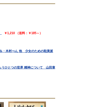
）
￥1,210 （送料：￥185～）
あけみ・木村べん 他 少女のための耽美派
 特集:もうひとつの世界 精神について 山田章