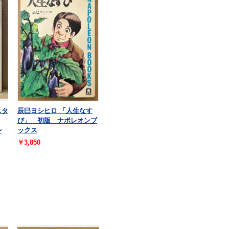
スタ
辰巳ヨシヒロ 「人生なす
び」 初版 ナポレオンブ
シ
ックス
￥3,850