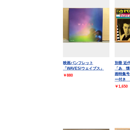
映画パンフレット
別冊 近
「WAVES/ウェイブス」
「あゝ懐
画特集号
￥880
ー付き 1
￥1,650