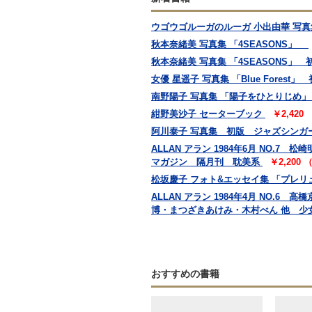
ウゴウゴルーガのルーガ 小出由華 写真集 
秋本奈緒美 写真集 「4SEASONS」
秋本奈緒美 写真集 「4SEASONS」 
女優 星遥子 写真集 「Blue Fores
南野陽子 写真集 「陽子をひとりじめ」
紺野美沙子 セーターブック
￥2,420
阿川泰子 写真集 初版 ジャズシンガ
ALLAN アラン 1984年6月 NO
マガジン 隔月刊 耽美系
￥2,200
松坂慶子 フォト&エッセイ集 「プレリ
ALLAN アラン 1984年4月 NO.6
博・まつざきあけみ・木村べん 他 少
おすすめの書籍