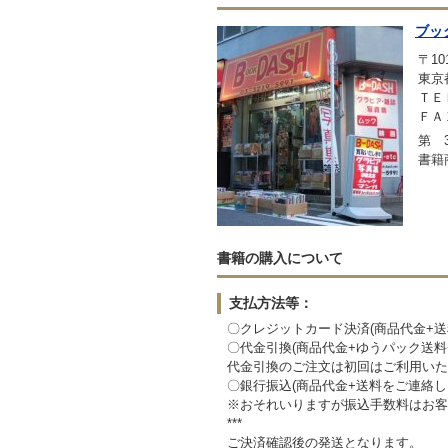
ブッ
〒101
東京
ＴＥＬ
ＦＡＸ
第 3
書籍
書籍の購入について
支払方法等：
〇クレジットカード決済(商品代金+
〇代金引換(商品代金+ゆうパック送
代金引換のご注文は初回はご利用いた
〇銀行振込(商品代金+送料をご連絡
※おそれいりますが振込手数料はお客
***
ご決済確認後の発送となります。