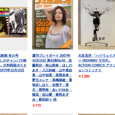
代映画 冬の号
週刊プレイボーイ 2007年
大友克洋 「ハイウェイ
しのチャンバラ映
10月15日 第42巻No42 佐
ー HIGHWAY STER」
」大判両面ポスタ
藤和沙・秋山莉奈・ほしの
ACTION COMICS アク
975年12月15日
あき・入江紗綾・山中真由
ョンコミックス
美・山中知恵・高岡未来・
￥1,980
夢元エレナ・高橋麻綾・貫
地谷しほり・谷桃子・美
元・南明奈・あいだゆあ・
穂花・佐山愛・春咲あず
み・範田紗々 他
￥770