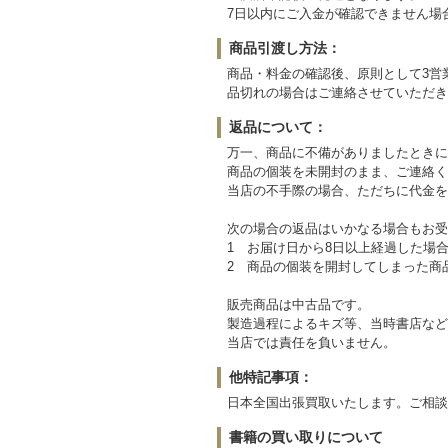
7日以内にご入金が確認できません場
商品引渡し方法：
商品・料金の確認後、原則として3営
品切れの場合はご連絡させていただき
返品について：
万一、商品に不備がありましたときに
商品の個装を未開封のまま、ご連絡く
当店の不手際の場合、ただちに代金を
次の場合の返品はいかなる場合もお受
1 お届け日から8日以上経過した場
2 商品の個装を開封してしまった商
販売商品は中古品です。
製造過程によるキズ等、当時書店など
当店では責任を負いません。
他特記事項：
日本全国出張買取いたします。ご相談
書籍の買い取りについて