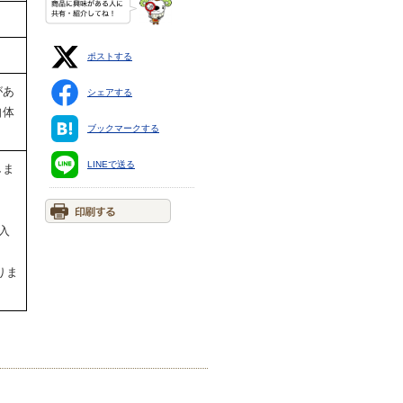
ポストする
があ
シェアする
自体
ブックマークする
LINEで送る
しま
入
りま