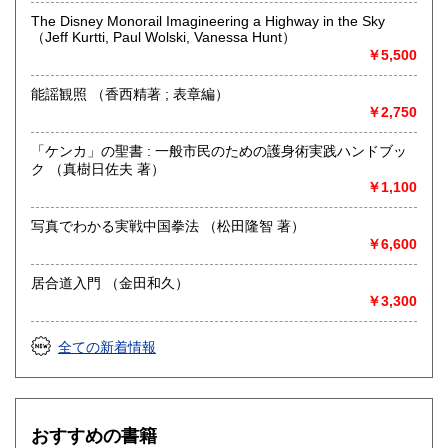
・能楽に関連する小道具等も査定しております
The Disney Monorail Imagineering a Highway in the Sky
（Jeff Kurtti, Paul Wolski, Vanessa Hunt）
(レコードは買い取りしておりません)
￥5,500
取り扱い分野
能謡観照 （香西精著 ; 表章編）
歴史、美術工芸、古典籍、近代文献、古書一般（その他）
￥2,750
「ケンカ」の聖書 : 一般市民のための護身術実践ハンドブッ
ク （真樹日佐夫 著）
￥1,100
写真でわかる実戦中国拳法 （松田隆智 著）
￥6,600
居合道入門 （金田和久）
￥3,300
全ての新着情報
おすすめの書籍