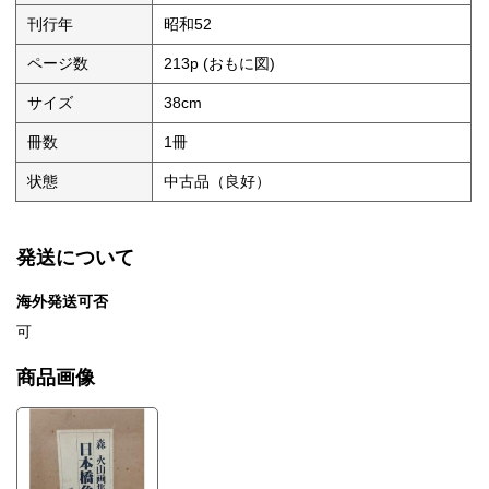
刊行年
昭和52
ページ数
213p (おもに図)
サイズ
38cm
冊数
1冊
状態
中古品（良好）
発送について
海外発送可否
可
商品画像