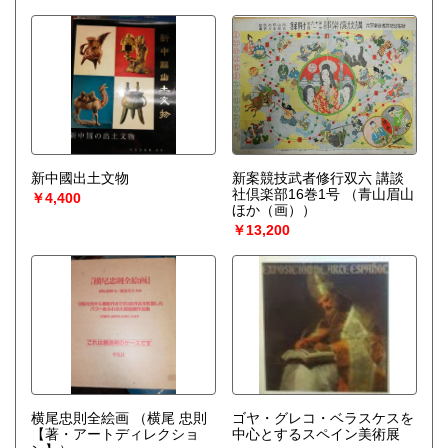
新中國出土文物
新案競技武者修行双六 講談
社倶楽部16巻1号
（青山眉山
￥4,400
ほか（画））
￥13,200
横尾忠則全絵画
（横尾 忠則
ゴヤ・グレコ・ベラスケスを
【著・アートディレクショ
中心とするスペイン美術展