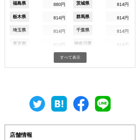
福島県
茨城県
880円
814円
栃木県
群馬県
814円
814円
埼玉県
千葉県
814円
814円
東京都
神奈川県
814円
814円
新潟県
富山県
すべて表示
880円
880円
石川県
福井県
880円
880円
山梨県
長野県
814円
880円
岐阜県
静岡県
880円
880円
愛知県
三重県
880円
880円
滋賀県
京都府
946円
946円
店舗情報
大阪府
兵庫県
946円
946円