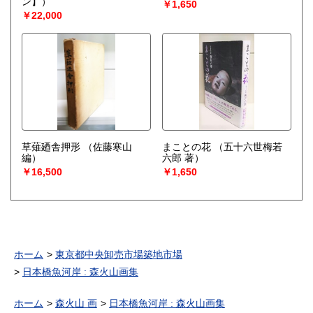
ン】）
￥1,650
￥22,000
草薙廼舎押形
（佐藤寒山
まことの花
（五十六世梅若
編）
六郎 著）
￥16,500
￥1,650
ホーム
東京都中央卸売市場築地市場
日本橋魚河岸 : 森火山画集
ホーム
森火山 画
日本橋魚河岸 : 森火山画集