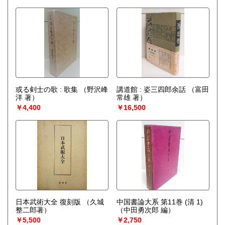
或る剣士の歌 : 歌集
（野沢峰
講道館 : 姿三四郎余話
（富田
洋 著）
常雄 著）
￥4,400
￥16,500
日本武術大全 復刻版
（久城
中国書論大系 第11巻 (清 1)
整二郎著）
（中田勇次郎 編）
￥5,500
￥2,750