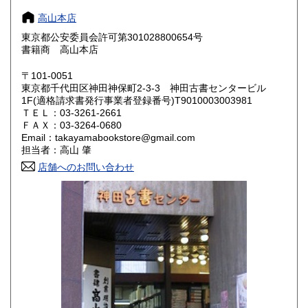
高山本店
奈良県
和歌山県
946円
946円
東京都公安委員会許可第301028800654号
書籍商 高山本店
鳥取県
島根県
1,078円
1,078円
〒101-0051
岡山県
広島県
1,078円
1,078円
東京都千代田区神田神保町2-3-3 神田古書センタービル
1F(適格請求書発行事業者登録番号)T9010003003981
ＴＥＬ：03-3261-2661
山口県
徳島県
1,078円
1,078円
ＦＡＸ：03-3264-0680
Email：takayamabookstore@gmail.com
香川県
愛媛県
1,078円
1,078円
担当者：高山 肇
店舗へのお問い合わせ
高知県
福岡県
1,078円
1,276円
佐賀県
長崎県
1,276円
1,276円
熊本県
大分県
1,276円
1,276円
宮崎県
鹿児島県
1,276円
1,276円
沖縄県
1,914円