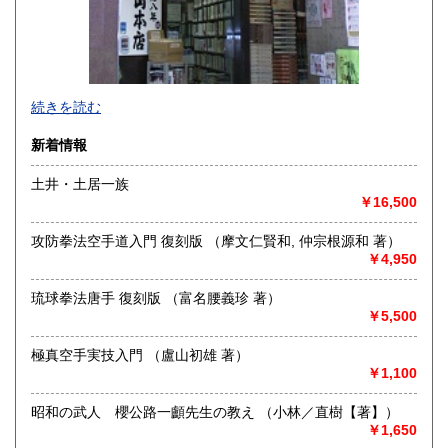
当店は武道、能楽、料理、美術を専門に扱っております。神
続きを読む
保町の駅から徒歩一分。
新着情報
都内近郊であれば無料で出張いたしますので、まずはご相談
ください。
土井・土居一族
￥16,500
買い取り量が少量であっても、当店での買取を前提とした査
定であれば、出張査定のほかにも、店頭・メールでの査定も
攻防拳法空手道入門 復刻版 （摩文仁賢和, 仲宗根源和 著）
無料で行っております。
￥4,950
沿線名：都営新宿・三田線 営団半蔵門線
琉球拳法唐手 復刻版 （富名腰義珍 著）
最寄駅：神保町駅徒歩1分
￥5,500
営業時間：11:00-18:00
定休日：年末年始
極真空手実技入門 （盧山初雄 著）
￥1,100
書籍の買取について
昭和の武人 櫻公路一顱先生の教え （小林／直樹【著】）
・能楽、武道書、料理書、美術書、歴史書 全般お買い取り
￥1,650
いたします