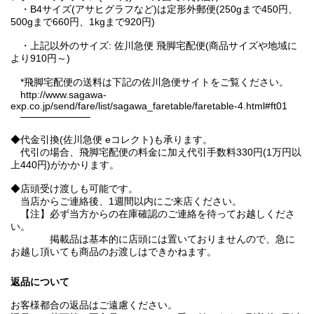
・B4サイズ(アサヒグラフなど)は定形外郵便(250gまで450円、
500gまで660円、1kgまで920円)
・上記以外のサイズ: 佐川急便 飛脚宅配便(商品サイズや地域に
より910円～)
*飛脚宅配便の送料は下記の佐川急便サイトをご覧ください。
http://www.sagawa-
exp.co.jp/send/fare/list/sagawa_faretable/faretable-4.html#ft01
──────────
◆代金引換(佐川急便 eコレクト)も承ります。
代引の場合、飛脚宅配便の料金に加え代引手数料330円(1万円以
上440円)がかかります。
◆店頭受け渡しも可能です。
当店からご連絡後、1週間以内にご来店ください。
【注】必ず当方からの在庫確認のご連絡を待ってお越しくださ
い。
掲載品は基本的に店頭には置いておりませんので、急に
お越し頂いても商品のお渡しはできかねます。
返品について
お客様都合の返品はご遠慮ください。