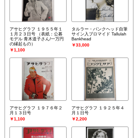
アサヒグラフ １９５５年１
タルラー・バンクヘッド自筆
１月２３日号
（表紙：公募
サイン入ブロマイド Tallulah
モデル 青木道子さん/一万円
Bankhead
の縁起もの）
￥33,000
￥1,100
アサヒグラフ １９７６年２
アサヒグラフ １９２５年４
月１３日号
月１日号
￥1,100
￥2,200