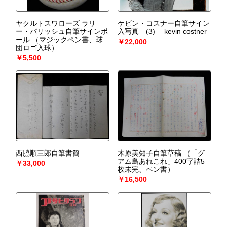
ヤクルトスワローズ ラリ
ケビン・コスナー自筆サイン
ー・パリッシュ自筆サインボ
入写真 (3) kevin costner
ール
（マジックペン書、球
￥22,000
団ロゴ入球）
￥5,500
西脇順三郎自筆書簡
木原美知子自筆草稿
（「グ
アム島あれこれ」400字詰5
￥33,000
枚未完、ペン書）
￥16,500