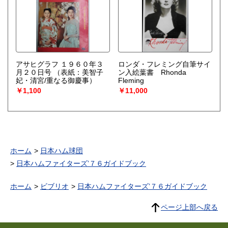
アサヒグラフ １９６０年３
ロンダ・フレミング自筆サイ
月２０日号
（表紙：美智子
ン入絵葉書 Rhonda
妃・清宮/重なる御慶事）
Fleming
￥1,100
￥11,000
ホーム
日本ハム球団
日本ハムファイターズ’７６ガイドブック
ホーム
ビブリオ
日本ハムファイターズ’７６ガイドブック
ページ上部へ戻る