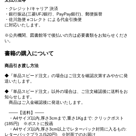
支払方法等
・クレジット/キャリア 決済
・銀行振込(三菱UFJ銀行、PayPay銀行)、郵便振替
・佐川急便 eコレクト による代金引換便
に対応いたします。
※公共機関、図書館等で後払いの方は必要書類をお知らせくださ
い。
書籍の購入について
商品引き渡し方法
◆『単品スピード注文』の場合はご注文を確認次第すみやかに発
送いたします。
◆『単品スピード注文』以外の場合は、ご注文確認後に送料をお
知らせします。
商品はご入金確認後に発送いたします。
───【送料】───
・A4サイズ以内,厚さ3cmまで,重さ1Kgまで: クリックポスト
(185円) ※ポストに投函
・A4サイズ以内,厚さ3cm以上でレターパック封筒に入るもの:
レターパックプラス(520円) ※対面でのお届け