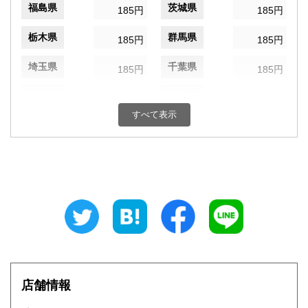
福島県
茨城県
185円
185円
栃木県
群馬県
185円
185円
埼玉県
千葉県
185円
185円
東京都
神奈川県
185円
185円
すべて表示
新潟県
富山県
185円
185円
石川県
福井県
185円
185円
山梨県
長野県
185円
185円
岐阜県
静岡県
185円
185円
愛知県
三重県
185円
185円
滋賀県
京都府
185円
185円
店舗情報
大阪府
兵庫県
185円
185円