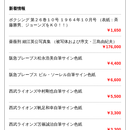
ブなどの実使用品・記念品を専門的に扱っています。
新着情報
沿線名：都営新宿線・三田線、東京メトロ半蔵門線
ボクシング 第２６巻１０号 １９６４年１０月号 （表紙：斉
最寄駅：神保町駅A7出口徒歩3分・JRお茶の水駅徒歩8分
藤勝男、ジョーンズをＫＯ！！）
営業時間：11:00〜18:00
￥1,650
定休日：日曜日・月曜日
薔薇刑 細江英公写真集 （被写体および序文・三島由紀夫）
書籍の買取について
￥176,000
色紙・掛軸・書簡・原稿・芸能人のサインなどの肉筆類、野
球をはじめスポーツ関連の書籍やユニホーム・バット・グロ
阪急ブレーブス松永浩美自筆サイン色紙
ーブなどの実使用品・記念品を専門的に扱っています。
￥4,400
阪急ブレーブス ビル・ソーレル自筆サイン色紙
取り扱い分野
￥6,600
近代文献、趣味、古書一般（その他）
西武ライオンズ中村剛也自筆サイン色紙
￥5,500
西武ライオンズ帆足和幸自筆サイン色紙
￥3,300
西武ライオンズ笘篠誠治自筆サイン色紙
￥3,300