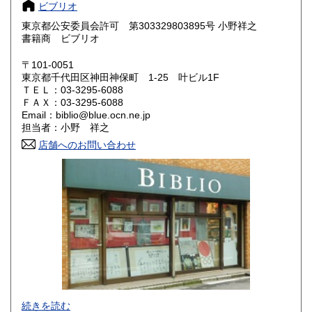
ビブリオ
奈良県
和歌山県
東京都公安委員会許可 第303329803895号 小野祥之
185円
185円
書籍商 ビブリオ
鳥取県
島根県
185円
185円
〒101-0051
東京都千代田区神田神保町 1-25 叶ビル1F
岡山県
広島県
185円
185円
ＴＥＬ：03-3295-6088
ＦＡＸ：03-3295-6088
Email：biblio@blue.ocn.ne.jp
山口県
徳島県
185円
185円
担当者：小野 祥之
香川県
店舗へのお問い合わせ
愛媛県
185円
185円
高知県
福岡県
185円
185円
佐賀県
長崎県
185円
185円
熊本県
大分県
185円
185円
宮崎県
鹿児島県
185円
185円
沖縄県
185円
色紙・掛軸・書簡・原稿・芸能人のサインなどの肉筆類、野
続きを読む
球をはじめスポーツ関連書籍やユニホーム・バット・グロー