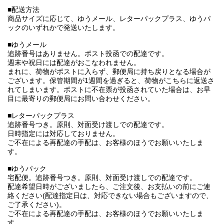
■配送方法
商品サイズに応じて、ゆうメール、レターパックプラス、ゆうパ
ックのいずれかで発送いたします。
■ゆうメール
追跡番号はありません。ポスト投函での配達です。
週末や祝日には配達がおこなわれません。
まれに、荷物がポストに入らず、郵便局に持ち戻りとなる場合が
ございます。保管期間が1週間を過ぎると、荷物がこちらに返送さ
れてしまいます。ポストに不在票が投函されていた場合は、お早
目に最寄りの郵便局にお問い合わせください。
■レターパックプラス
追跡番号つき。原則、対面受け渡しでの配達です。
日時指定には対応しておりません。
ご不在による再配達の手配は、お客様のほうでお願いいたしま
す。
■ゆうパック
宅配便。追跡番号つき。原則、対面受け渡しでの配達です。
配達希望日時がございましたら、ご注文後、お支払いの前にご連
絡ください(配達指定日は、対応できない場合もございますので、
ご了承ください)。
ご不在による再配達の手配は、お客様のほうでお願いいたしま
す。