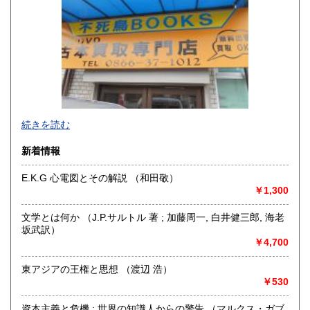
300円
300円
香川県
愛媛県
300円
300円
高知県
福岡県
300円
300円
佐賀県
長崎県
300円
300円
不死鳥BOOKSでは、書籍だけでなくCD、DVD、レコード、
熊本県
大分県
300円
300円
続きを読む
ゲーム、おもちゃ、骨董品まであらゆるものの買い取りがで
きます。店主が、日本全国買取にお伺いいたします。お気軽
宮崎県
鹿児島県
新着情報
300円
300円
にお問い合わせください。出張費は、無料です。
E.K.G 心電図とその解説 （和田敬）
沖縄県
300円
沿線名：伯備線・桃太郎線(吉備線)
￥1,300
最寄駅：総社駅
営業時間：9時から17時
文学とは何か （J.P.サルトル 著 ; 加藤周一, 白井健三郎, 海老
定休日：年中無休
坂武訳）
￥4,700
書籍の買取について
不死鳥BOOKSでは、書籍だけでなくCD、DVD、レコード、
東アジアの王権と思想 （渡辺 浩）
ゲーム、おもちゃ、骨董品まであらゆるものの買い取りがで
￥530
きます。店主が、日本全国買取にお伺いいたします。お気軽
にお問い合わせください。出張費は、無料です。
資本主義と危機 : 世界の知識人からの警告 （マルクス・ガブ