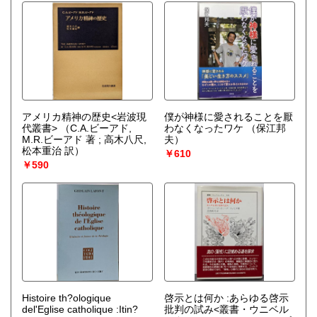
アメリカ精神の歴史<岩波現
僕が神様に愛されることを厭
代叢書>
（C.A.ビーアド,
わなくなったワケ
（保江邦
M.R.ビーアド 著 ; 高木八尺,
夫）
松本重治 訳）
￥610
￥590
Histoire th?ologique
啓示とは何か :あらゆる啓示
del'Eglise catholique :Itin?
批判の試み<叢書・ウニベル