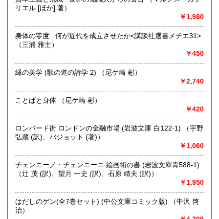
リエル [ほか] 著）
￥1,980
取り扱い分野
哲学宗教、歴史、社会科学、自然科学、美術工芸、趣味、外
身体の零度 : 何が近代を成立させたか<講談社選書メチエ31>
国書、サブカルチャー、古書一般（その他）
（三浦 雅士）
オールジャンル
￥450
縁の美学 (歌の道の詩学 2) （尼ケ崎 彬）
￥2,740
ことばと身体 （尼ケ崎 彬）
￥420
ロンバード街 ロンドンの金融市場 (岩波文庫 白122-1) （宇野
弘蔵 (訳)、バジョット (著)）
￥1,060
チェンニーノ・チェンニーニ 絵画術の書 (岩波文庫青588-1)
（辻 茂 (訳)、望月 一史 (訳)、石原 靖夫 (訳)）
￥1,950
はだしのゲン(全7巻セット) (中公文庫コミック版) （中沢 啓
治）
￥4,200