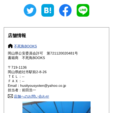
新潟県
富山県
300円
300円
石川県
福井県
300円
300円
山梨県
長野県
300円
300円
店舗情報
岐阜県
静岡県
300円
300円
不死鳥BOOKS
愛知県
三重県
300円
300円
岡山県公安委員会許可 第721120020481号
書籍商 不死鳥BOOKS
滋賀県
京都府
300円
300円
〒719-1136
大阪府
兵庫県
300円
300円
岡山県総社市駅前2-8-26
ＴＥＬ：--
奈良県
和歌山県
ＦＡＸ：--
300円
300円
Email：husityousyoten@yahoo.co.jp
担当者：前田浩一
鳥取県
島根県
300円
300円
店舗へのお問い合わせ
岡山県
広島県
300円
300円
山口県
徳島県