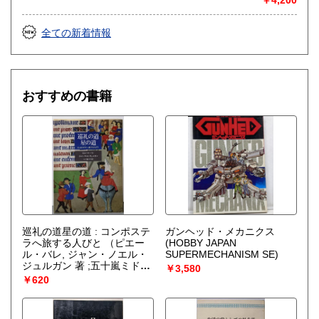
全ての新着情報
おすすめの書籍
巡礼の道星の道 : コンポステ
ガンヘッド・メカニクス
ラへ旅する人びと
（ピエー
(HOBBY JAPAN
ル・バレ, ジャン・ノエル・
SUPERMECHANISM SE)
ジュルガン 著 ;五十嵐ミドリ
￥3,580
訳）
￥620