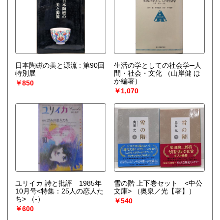
日本陶磁の美と源流 : 第90回
生活の学としての社会学─人
特別展
間・社会・文化
（山岸健 ほ
か編著）
￥850
￥1,070
ユリイカ 詩と批評 1985年
雪の階 上下巻セット <中公
10月号<特集：25人の恋人た
文庫>
（奥泉／光【著】）
ち>
（-）
￥540
￥600