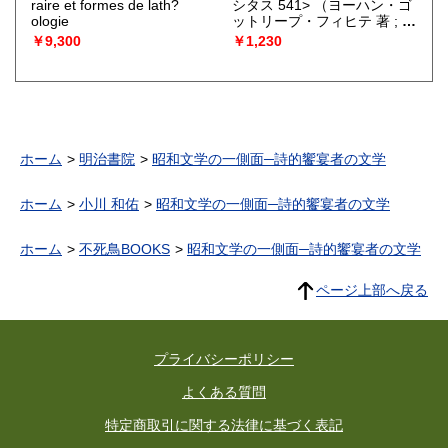
raire et formes de lath?
シタス 541>
（ヨーハン・ゴ
ologie
ットリープ・フィヒテ 著 ; 北
岡武司 訳）
￥9,300
￥1,230
ホーム
明治書院
昭和文学の一側面─詩的饗宴者の文学
ホーム
小川 和佑
昭和文学の一側面─詩的饗宴者の文学
ホーム
不死鳥BOOKS
昭和文学の一側面─詩的饗宴者の文学
ページ上部へ戻る
プライバシーポリシー
よくある質問
特定商取引に関する法律に基づく表記