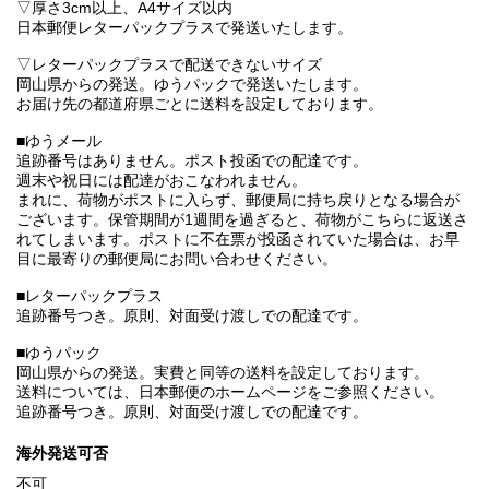
▽厚さ3cm以上、A4サイズ以内
日本郵便レターパックプラスで発送いたします。
▽レターパックプラスで配送できないサイズ
岡山県からの発送。ゆうパックで発送いたします。
お届け先の都道府県ごとに送料を設定しております。
■ゆうメール
追跡番号はありません。ポスト投函での配達です。
週末や祝日には配達がおこなわれません。
まれに、荷物がポストに入らず、郵便局に持ち戻りとなる場合が
ございます。保管期間が1週間を過ぎると、荷物がこちらに返送さ
れてしまいます。ポストに不在票が投函されていた場合は、お早
目に最寄りの郵便局にお問い合わせください。
■レターパックプラス
追跡番号つき。原則、対面受け渡しでの配達です。
■ゆうパック
岡山県からの発送。実費と同等の送料を設定しております。
送料については、日本郵便のホームページをご参照ください。
追跡番号つき。原則、対面受け渡しでの配達です。
海外発送可否
不可