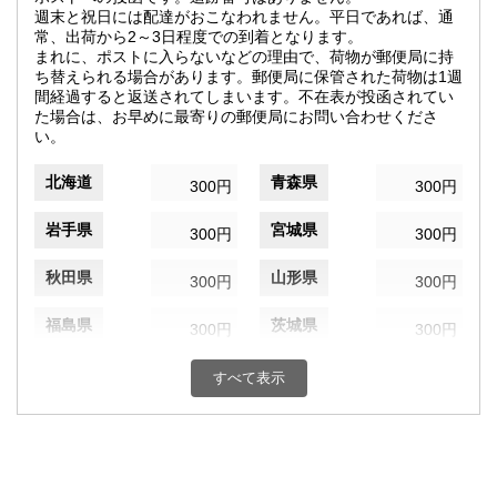
週末と祝日には配達がおこなわれません。平日であれば、通
常、出荷から2～3日程度での到着となります。
まれに、ポストに入らないなどの理由で、荷物が郵便局に持
ち替えられる場合があります。郵便局に保管された荷物は1週
間経過すると返送されてしまいます。不在表が投函されてい
た場合は、お早めに最寄りの郵便局にお問い合わせくださ
い。
北海道
青森県
300円
300円
岩手県
宮城県
300円
300円
秋田県
山形県
300円
300円
福島県
茨城県
300円
300円
栃木県
群馬県
300円
300円
すべて表示
埼玉県
千葉県
300円
300円
東京都
神奈川県
300円
300円