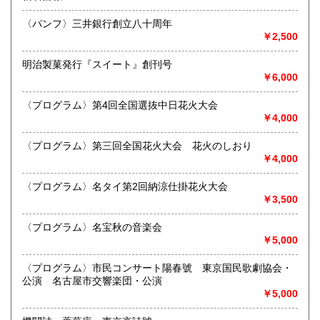
沿線名：名鉄犬山線
熊本県
大分県
250円
250円
最寄駅：江南駅下車
〈パンフ〉三井銀行創立八十周年
営業時間：10:00〜17:00
￥2,500
宮崎県
鹿児島県
定休日：不定休
250円
250円
明治製菓発行『スイート』創刊号
書籍の買取について
沖縄県
250円
￥6,000
買取 買取専用フリーダイヤル 0120-006-229 (担当・
井上)
〈プログラム〉第4回全国選抜中日花火大会
￥4,000
古書買取、古本買取、古書、古本の大量買い取りは大歓迎で
す。
〈プログラム〉第三回全国花火大会 花火のしおり
御整理・御売却はお気軽に当店にご相談ください。
￥4,000
お電話、メール等でご連絡次第、即日に参上いたします。古
書買い取り、古本買い取り、大量大歓迎です。
〈プログラム〉名タイ第2回納涼仕掛花火大会
特に古いもの全般(和本、古文書、紙物チラシ、郷土資料、地
￥3,500
図、宗教、芸能、美術、文学、雑誌等)に力を入れておりま
す。
〈プログラム〉名宝秋の音楽会
又書画骨董品も別部門で取り扱いしておりますので引越し増
￥5,000
改築の際には合わせてご利用ください。
愛知県・岐阜県を中心に近県の方、日時打ち合わせの後、ご
〈プログラム〉市民コンサート陽春號 東京国民歌劇協会・
訪問し、見積もり・買入をさせていただきます。
公演 名古屋市交響楽団・公演
まずはお気軽にご連絡ください。
￥5,000
お品物を送料着払いでお送りいただければ、即日に評価しご
連絡ご送金いたします。