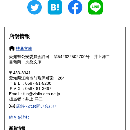
愛知県
三重県
250円
250円
滋賀県
京都府
250円
250円
大阪府
兵庫県
250円
250円
店舗情報
奈良県
和歌山県
250円
250円
扶桑文庫
愛知県公安委員会許可 第542622502700号 井上洋二
鳥取県
島根県
250円
250円
書籍商 扶桑文庫
岡山県
広島県
250円
250円
〒483-8341
愛知県江南市前飛保町栄 284
ＴＥＬ：0587-51-5200
山口県
徳島県
250円
250円
ＦＡＸ：0587-81-3667
Email：fus@violin.ocn.ne.jp
香川県
愛媛県
250円
250円
担当者：井上 洋二
店舗へのお問い合わせ
高知県
福岡県
250円
250円
古文書、古地図、刷り物、一枚もの、絵葉書、鳥瞰図、近代
続きを読む
文献資料等を主体に扱っております。
佐賀県
長崎県
250円
250円
新着情報