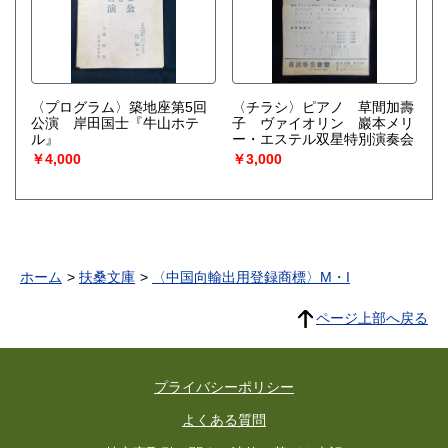
〈プログラム〉築地座第5回
〈チラシ〉ピアノ 草間加壽
公演 岸田国士『牛山ホテ
子 ヴァイオリン 巖本メリ
ル』
ー・エステル双星特別演奏会
￥4,000
￥3,000
ホーム
扶桑文庫
〈中国向輸出用登録商標〉M・I
ページ上部へ戻る
プライバシーポリシー
よくある質問