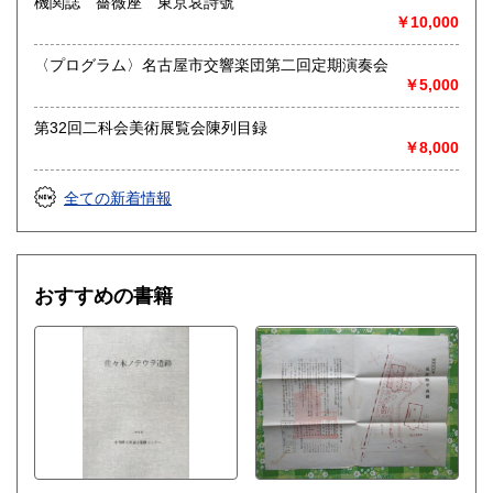
機関誌 薔薇座 東京哀詩號
￥10,000
送り先 〒483-8341
愛知県江南市前飛保町栄284 扶桑文庫 担当井
〈プログラム〉名古屋市交響楽団第二回定期演奏会
上
￥5,000
取り扱い分野
第32回二科会美術展覧会陳列目録
￥8,000
総記、哲学宗教、歴史、社会科学、自然科学、美術工芸、国
語国文、外国文学、古典籍、近代文献、趣味、外国書、サブ
カルチャー、古書一般（その他）
全ての新着情報
古文書・和本・刷り物・絵葉書・近代文献資料・エフェメラ
おすすめの書籍