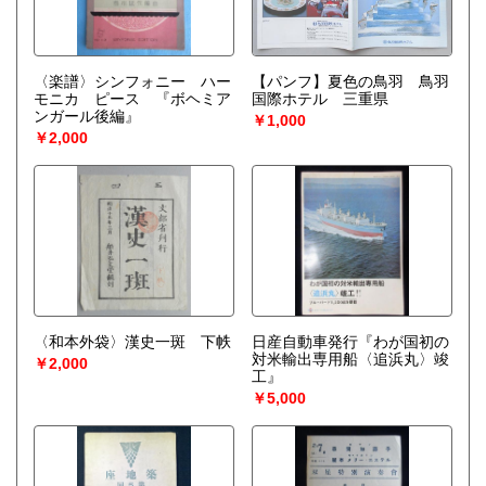
〈楽譜〉シンフォニー ハー
【パンフ】夏色の鳥羽 鳥羽
モニカ ピース 『ボヘミア
国際ホテル 三重県
ンガール後編』
￥1,000
￥2,000
〈和本外袋〉漢史一斑 下帙
日産自動車発行『わが国初の
対米輸出専用船〈追浜丸〉竣
￥2,000
工』
￥5,000