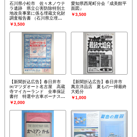
石川県小松市 佐々木ノウテ
愛知県西尾町分会『成美館平
ラ遺跡 県立公害防除特別土
面図』
地改良事業に係る埋蔵文化財
￥3,500
調査報告書
（石川県立埋蔵
文化財センター）
￥3,500
【新聞折込広告】春日井市
【新聞折込広告】春日井市
㈱マツダオート名古屋 高蔵
萬京洋品店 夏もの一掃最終
寺マイカーランド 全車保証
大処分
書付 特選中古車ボーナスセ
￥1,000
ール
￥2,000