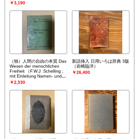
Subrata Mukherjee and
￥3,190
Sushila Ramaswamy.
[World's Greatest Social
Thinkers - 9]
（Subrata
Mukherjee and Sushila
Ramaswamy (ed.)）
（独）人間の自由の本質 Das
新語挿入 日用いろは辞典 3版
Wesen der menschlichen
（岩崎臨洋）
Freiheit
（F.W.J. Schelling ;
￥26,400
mit Einleitung Namen- und
Sachregister neu
￥2,530
herausgegeben von
Christian Herrmann）