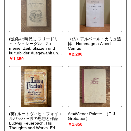
(独)私の時代に フリードリ
（仏）アルベール・カミュ追
ヒ・シュレーグル Zu
悼 Hommage a Albert
meiner Zeit. Skizzen und
Camus
kulturbilder Ausgewählt und
￥2,200
eingeleitet von Eduard
￥1,650
Frank.
（Friedrich Schlögl）
(英) ルートヴィヒ・フォイエ
Alt=Wiener Palette.
（F. J.
ルバッハ〜彼の思想と作品
Grobauer）
Ludwig Feuerbach. His
￥1,650
Thoughts and Works. Ed. by