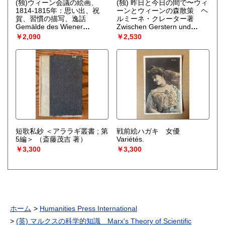
(独)ウィーン会議の絵画、
(独) 昨日と今日の間で〜ウィ
1814-1815年：思い出、祝
ーンとウィーンの森散策 ヘ
賀、習慣の描写、逸話
ルミーネ・クレーター著
Gemälde des Wiener
Zwischen Gerstern und
Kongresses, 1814-1815 :
Heute. Wanderungen furch
￥2,090
￥2,530
Erinnerungen, Feste,
Wien und den Wienerwald.
Sittenschilderungen,
Mit 48 Abb. 2. Aufl.
Anekdoten
（Graf Augste de
（Hermine Cloeter）
la Garde ; nach dem
Französischen, mit
Benützung von Ludwig
Eichlers Übersetzung neu
herausgegeben und
eingeleitet von Hans
Effenberger）
短歌私鈔 ＜アララギ叢書 ; 第
戦前絵ハガキ 女優
5編＞
（斎藤茂吉 著）
Variétés.
￥3,300
￥3,300
ホーム
Humanities Press International
(英) マルクスの科学的知識 Marx's Theory of Scientific