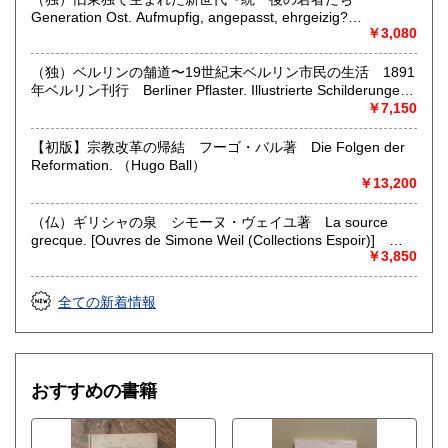
取り扱い分野
Generation Ost. Aufmupfig, angepasst, ehrgeizig?
哲学宗教、美術工芸、外国文学、外国書、古書一般（その
Jugendliche nach der Wende. Zwolf Selbstaussagen. Mit
￥3,080
他）
Fotos von Tomas Sandberg und Jim Rakete. （Liane V.
Billerbeck）
（独）ベルリンの舗道〜19世紀末ベルリン市民の生活 1891
年ベルリン刊行 Berliner Pflaster. Illustrierte Schilderungen
aus dem Berliner Leben. Unter Mit wirkung erster
￥7,150
Schriftsteller und Kunstler. （M. Reymond & L. Manzel
(hg.)）
【初版】宗教改革の帰結 フーゴ・バル著 Die Folgen der
Reformation. （Hugo Ball）
￥13,200
（仏）ギリシャの泉 シモーヌ・ヴェイユ著 La source
grecque. [Ouvres de Simone Weil (Collections Espoir)]
（Simone Weil）
￥3,850
全ての新着情報
おすすめの書籍