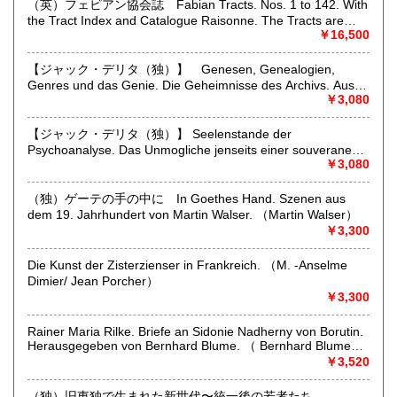
（英）フェビアン協会誌 Fabian Tracts. Nos. 1 to 142. With
テージマーケット内で出店しております。開店時間；10:00-
the Tract Index and Catalogue Raisonne. The Tracts are
20:00 住所；石川県金沢市香林坊２丁目１−１
宮崎県
鹿児島県
460円
460円
bound in oder of Number, Those Missing are out of Print or
￥16,500
詳細は以下のリンクをお読みください；
Withdrawn. Published By the Fabian Society From 1884 to
https://takahashima.thebase.in/blog/2026/02/04/230224
沖縄県
1909.. To be Obtained at The Fabian Office, 3 Clement's Inn,
460円
【ジャック・デリタ（独）】 Genesen, Genealogien,
Stand, W. G.5 7 13 14 15 20 23 28 29 32 37 38 40 4142 44
Specialities;
Genres und das Genie. Die Geheimnisse des Archivs. Aus
45 48 51 54 62 64 69 70 72 75 78 79 82 83 84 85 86 87 90
German and austrian old and rare books, published in
dem Franzosischen von Markus Sedlaczek. Herausgegeben
￥3,080
91 92 93 94 95 97 98 99 102 104 107 108 109 111 112 113
germany, austria or japan; german literature, philosophy,
von Peter Engelmann （Jacques Derida）
115 116 118 119 121 122 123 124 126 127 128 129 130
bibliography, books about books, cultural history, art,
131 132 133 134 135 136 137 138 139 140 141 142
【ジャック・デリタ（独）】 Seelenstande der
architecture, music, photography, dance, theater, natural
Psychoanalyse. Das Unmogliche jenseits einer souveranen
science, travel and decorative arts (books and prints).
Grausamkeit. Vortrag vor den Etats generaux de la
￥3,080
Psychanalyse am 10. Juli 2000 im Grand Amphitheatre der
沿線名：-
Sorbonne in Paris. Aus dem Franzosischen von Hans- Dieter
（独）ゲーテの手の中に In Goethes Hand. Szenen aus
最寄駅：-
Gondek. （Jacques Derrida）
dem 19. Jahrhundert von Martin Walser. （Martin Walser）
営業時間：出張に出ております際にはご対応が遅くなること
￥3,300
があります。小規模の経営体制です。ご理解いただけますよ
うお願いいたします。
定休日：-
Die Kunst der Zisterzienser in Frankreich. （M. -Anselme
Dimier/ Jean Porcher）
￥3,300
書籍の買取について
買い取りのご相談お待ちしております。
Rainer Maria Rilke. Briefe an Sidonie Nadherny von Borutin.
弊店は洋書が専門ですので、特に洋書のご整理をお考えの方
Herausgegeben von Bernhard Blume. （ Bernhard Blume
はご連絡をお待ちしております。
(hg.)）
￥3,520
（独）旧東独で生まれた新世代〜統一後の若者たち