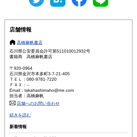
愛知県
三重県
460円
460円
滋賀県
京都府
460円
460円
大阪府
兵庫県
460円
460円
店舗情報
奈良県
和歌山県
460円
460円
高橋麻帆書店
石川県公安委員会許可第511010012932号
鳥取県
島根県
460円
460円
書籍商 高橋麻帆書店
岡山県
広島県
460円
460円
〒920-0964
石川県金沢市本多町3-7-21-405
ＴＥＬ：080-9781-7220
山口県
徳島県
460円
460円
ＦＡＸ：--
Email：takahashimaho@me.com
香川県
愛媛県
460円
460円
担当者：高橋麻帆
店舗へのお問い合わせ
高知県
福岡県
460円
460円
ドイツ・オーストリアを中心とする西洋の文化とその受容に
続きを読む
かかわる古書籍、 文学、哲学、芸術、書誌、博物誌、地誌学
佐賀県
長崎県
460円
460円
の古書、雑誌を専門としております。
新着情報
熊本県
大分県
460円
460円
店舗はありませんが、現在、香林坊東急スクエア２階ヴィン