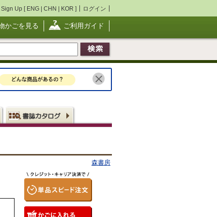
Sign Up [
ENG
|
CHN
|
KOR
]
ログイン
物かごを見る
ご利用ガイド
森書房