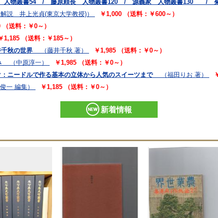
人物叢書54 / 藤原頼長 人物叢書120 / 源義家 人物叢書130 / 
解説 井上光貞(東京大学教授)）
￥1,000 （送料：￥600～）
00 （送料：￥0～）
￥1,185 （送料：￥185～）
藤井千秋の世界
（藤井千秋 著）
￥1,985 （送料：￥0～）
るみ
（中原淳一）
￥1,985 （送料：￥0～）
 : ニードルで作る基本の立体から人気のスイーツまで
（福田りお 著）
橋俊一 編集）
￥1,185 （送料：￥0～）
新着情報