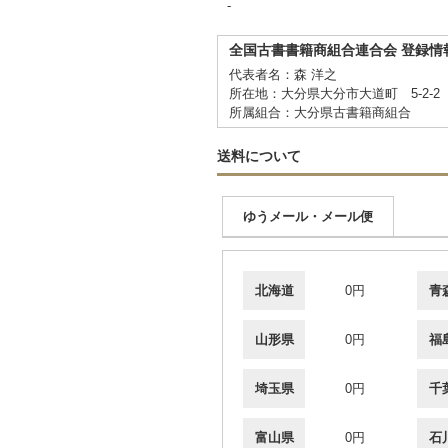
-
全国古書書籍商組合連合会 登録情
代表者名：森 洋之
所在地：大分県大分市大道町 5-2-
所属組合：大分県古書籍商組合
送料について
ゆうメール・メール便
北海道
0円
青
山形県
0円
福
埼玉県
0円
千
富山県
0円
石