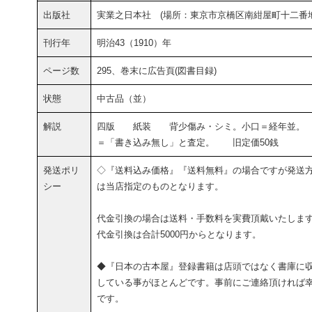
出版社
実業之日本社 (場所：東京市京橋区南紺屋町十二番地
刊行年
明治43（1910）年
ページ数
295、巻末に広告頁(図書目録)
状態
中古品（並）
解説
四版 紙装 背少傷み・シミ。小口＝経年並。
＝「書き込み無し」と査定。 旧定価50銭
発送ポリ
◇『送料込み価格』『送料無料』の場合ですが発送
シー
は当店指定のものとなります。
代金引換の場合は送料・手数料を実費頂戴いたしま
代金引換は合計5000円からとなります。
◆『日本の古本屋』登録書籍は店頭ではなく書庫に
している事がほとんどです。事前にご連絡頂ければ
です。