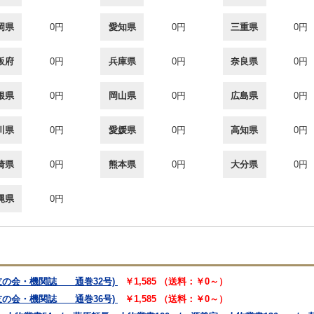
岡県
0円
愛知県
0円
三重県
0円
阪府
0円
兵庫県
0円
奈良県
0円
根県
0円
岡山県
0円
広島県
0円
川県
0円
愛媛県
0円
高知県
0円
崎県
0円
熊本県
0円
大分県
0円
縄県
0円
友の会・機関誌 通巻32号)
￥1,585 （送料：￥0～）
友の会・機関誌 通巻36号)
￥1,585 （送料：￥0～）