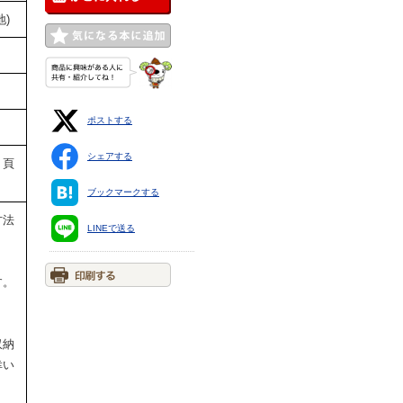
)
ポストする
シェアする
 頁
ブックマークする
方法
LINEで送る
す。
収納
幸い