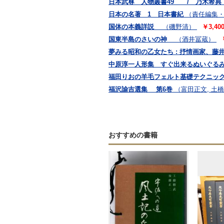
日本武尊 人物叢書49 / 乃木希典 
日本の名著 1 日本書紀
（責任編集・
国体の本義詳説
（磯野清）
￥3,4
国東半島のさいの神
（酒井冨蔵）
夢みる昭和の乙女たち : 抒情画家、
中原淳一人形集 すぐ出来るぬいぐ
福田りおの羊毛フェルト基礎テクニック
福沢諭吉選集 第6巻
（富田正文, 土
おすすめの書籍