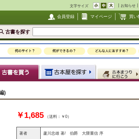
お知らせ
文字サイズ
会員登録
マイページ
買い
古書を探す
六編)
￥1,685
（送料：￥0）
著者
蘆川忠雄 著/ 伯爵 大隈重信 序