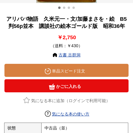
アリババ物語 久米元一・文/加藤まさを・絵 B5
判56p並本 講談社の絵本ゴールド版 昭和36年
￥2,750
（送料：￥430）
古書 古群洞
単品スピード注文
かごに入れる
気になる本に追加（ログインで利用可能）
気になる本の使い方
状態
中古品（並）