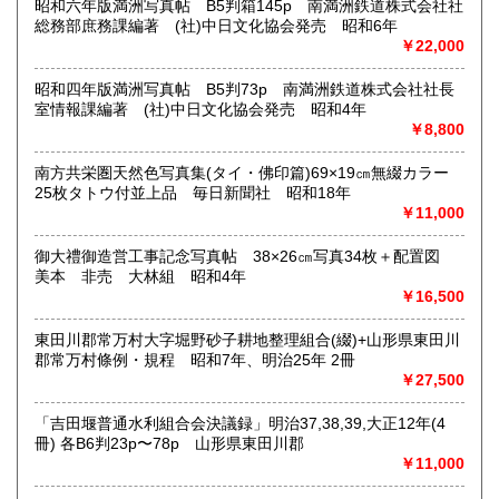
昭和六年版満洲写真帖 B5判箱145p 南満洲鉄道株式会社社
最寄駅：(無店舗)
総務部庶務課編著 (社)中日文化協会発売 昭和6年
営業時間：10:00〜18:00
￥22,000
定休日：(無店舗)
書籍の買取について
昭和四年版満洲写真帖 B5判73p 南満洲鉄道株式会社社長
室情報課編著 (社)中日文化協会発売 昭和4年
内容によります。
￥8,800
南方共栄圏天然色写真集(タイ・佛印篇)69×19㎝無綴カラー
取り扱い分野
25枚タトウ付並上品 毎日新聞社 昭和18年
古典籍、近代文献、趣味、サブカルチャー、古書一般（その
￥11,000
他）
和本・開拓/植民資料・戦時資料・文学一般・詩歌句集・児童
御大禮御造営工事記念写真帖 38×26㎝写真34枚＋配置図
書 ・児童資料・芸能/サブカル・広告資料・ポスター・版画/
美本 非売 大林組 昭和4年
刷り物 ・絵葉書・双六・地図/鳥瞰図
￥16,500
東田川郡常万村大字堀野砂子耕地整理組合(綴)+山形県東田川
郡常万村條例・規程 昭和7年、明治25年 2冊
￥27,500
「吉田堰普通水利組合会決議録」明治37,38,39,大正12年(4
冊) 各B6判23p〜78p 山形県東田川郡
￥11,000