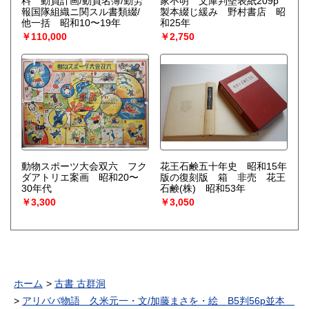
料 動員計画/動員名簿/勤労
家不明 文庫判堅表紙209p
報国隊組織ニ関スル書類綴/
製本綴じ緩み 野村書店 昭
他一括 昭和10〜19年
和25年
￥110,000
￥2,750
動物スポーツ大会双六 フク
花王石鹸五十年史 昭和15年
ダアトリエ案画 昭和20〜
版の復刻版 箱 非売 花王
30年代
石鹸(株) 昭和53年
￥3,300
￥3,050
ホーム
古書 古群洞
アリババ物語 久米元一・文/加藤まさを・絵 B5判56p並本