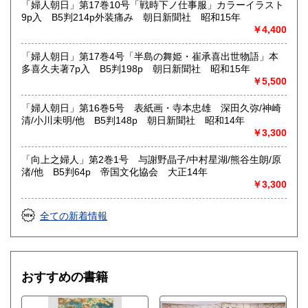
「婦人朝日」第17巻10号「戦時下ノ仕事服」カラーイラスト
9p入 B5判214p外装痛み 朝日新聞社 昭和15年
￥4,400
「婦人朝日」第17巻4号「半島の舞姫・崔承喜出世物語」本
多喜久夫著7p入 B5判198p 朝日新聞社 昭和15年
￥5,500
「婦人朝日」第16巻5号 表紙画・寺本忠雄 深田久弥/神崎
清/小川未明/他 B5判148p 朝日新聞社 昭和14年
￥3,300
「向上之婦人」第2巻1号 与謝野晶子/中村星湖/熊谷生朗/原
渚/他 B5判64p 帝国文化協会 大正14年
￥3,300
全ての新着情報
おすすめの書籍