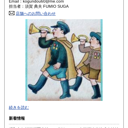
Email：kogundou60@me.com
担当者：須賀 典夫 FUMIO SUGA
香川県
愛媛県
430円
430円
店舗へのお問い合わせ
高知県
福岡県
430円
430円
佐賀県
長崎県
430円
430円
熊本県
大分県
430円
430円
宮崎県
鹿児島県
430円
430円
沖縄県
430円
2026年で創業45年目になります。
続きを読む
In 2026, we will have been in business for 45 years.
新着情報
沿線名：(無店舗)