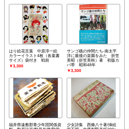
はり絵花言葉 中原淳一絵
サンゴ礁の仲間たち-南太平
カラーイラスト4枚（各葉書
洋に最後の楽園をみた 折笠
サイズ）袋付き 戦前
美昭（折笠美秋）著 初版カ
バ帯 昭和48年
￥3,300
￥3,300
福井県遠敷郡青少年団関係資
少女詩集 西條八十著/挿絵