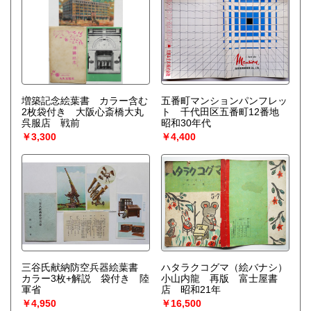
増築記念絵葉書 カラー含む
五番町マンションパンフレッ
2枚袋付き 大阪心斎橋大丸
ト 千代田区五番町12番地
呉服店 戦前
昭和30年代
￥3,300
￥4,400
三谷氏献納防空兵器絵葉書
ハタラクコグマ（絵バナシ）
カラー3枚+解説 袋付き 陸
小山内龍 再版 富士屋書
軍省
店 昭和21年
￥4,950
￥16,500