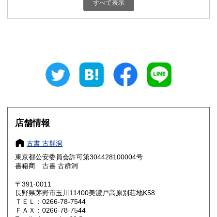
新潟県
富山県
すべて表示
430円
430円
石川県
福井県
430円
430円
山梨県
長野県
430円
430円
岐阜県
静岡県
430円
430円
愛知県
三重県
430円
430円
滋賀県
京都府
430円
430円
店舗情報
大阪府
兵庫県
430円
430円
古書 古群洞
奈良県
和歌山県
430円
430円
東京都公安委員会許可第304428100004号
書籍商 古書 古群洞
鳥取県
島根県
430円
430円
〒391-0011
岡山県
広島県
430円
430円
長野県茅野市玉川11400美濃戸高原別荘地K58
ＴＥＬ：0266-78-7544
ＦＡＸ：0266-78-7544
山口県
徳島県
430円
430円