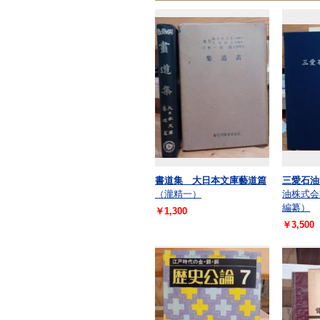
書道集 大日本文庫藝道篇
三愛石油
（瀧精一）
油株式会
編纂）
￥1,300
￥3,500