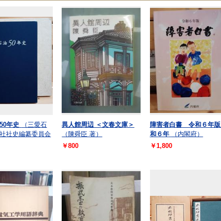
50年史
（三愛石
異人館周辺 ＜文春文庫＞
障害者白書 令和６年版
社社史編纂委員会
（陳舜臣 著）
和６年
（内閣府）
￥800
￥1,800