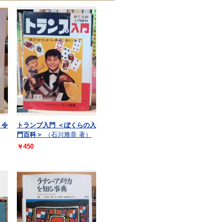
 令
トランプ入門 ＜ぼくらの入
門百科＞
（石川雅章 著）
￥450