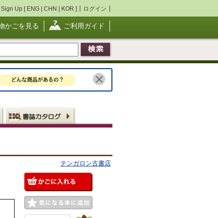
Sign Up [
ENG
|
CHN
|
KOR
]
ログイン
物かごを見る
ご利用ガイド
テンガロン古書店