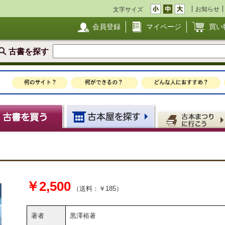
お知らせ
文字サイズ
会員登録
マイページ
買い
古書を探す
￥2,500
（送料：￥185）
著者
黒澤裕著