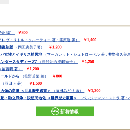
会 編）
￥800
アレヴ・リトル・クルーティエ 著 ; 篠原勝 訳）
￥1,400
補復刻版
（岡田恵美子著）
￥1,200
ッパ女性とイギリス植民地
（マーガレット・シュトローベル 著 ; 井野瀬久美惠
ンダースタディーズ7
（長沢栄治 嶺崎寛子）
￥1,250
（後藤明 著）
￥1,200
ィールドから
（椎野若菜 編）
￥800
（羽田正 著）
￥1,500
リカ像の変遷 ＜世界歴史選書＞
（藤田みどり 著）
￥1,300
支配・独立戦争・脱植民地化 ＜世界歴史叢書＞
（バンジャマン・ストラ 著 ; 
新着情報