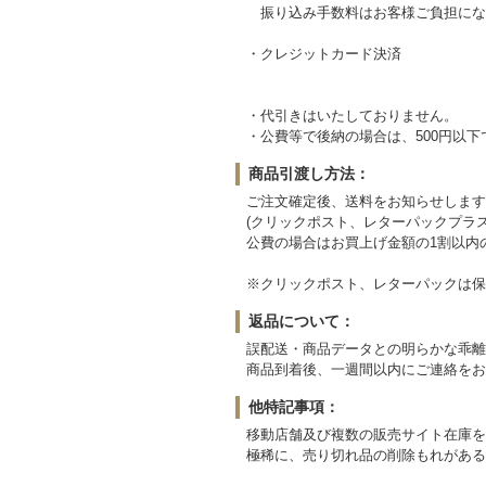
振り込み手数料はお客様ご負担にな
・クレジットカード決済
・代引きはいたしておりません。
・公費等で後納の場合は、500円以
商品引渡し方法：
ご注文確定後、送料をお知らせします
(クリックポスト、レターパックプラ
公費の場合はお買上げ金額の1割以内
※クリックポスト、レターパックは保
返品について：
誤配送・商品データとの明らかな乖離
商品到着後、一週間以内にご連絡をお
他特記事項：
移動店舗及び複数の販売サイト在庫を
極稀に、売り切れ品の削除もれがある