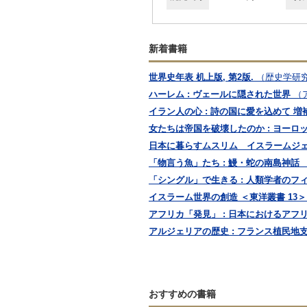
新着書籍
世界史年表 机上版, 第2版.
（歴史学研究
ハーレム : ヴェールに隠された世界
（
イラン人の心 : 詩の国に愛を込めて 増
女たちは帝国を破壊したのか : ヨーロ
日本に暮らすムスリム イスラームジェ
「物言う魚」たち : 鰻・蛇の南島神話
「シングル」で生きる : 人類学者のフ
イスラーム世界の創造 ＜東洋叢書 13＞
アフリカ「発見」 : 日本におけるアフ
アルジェリアの歴史 : フランス植民地
おすすめの書籍