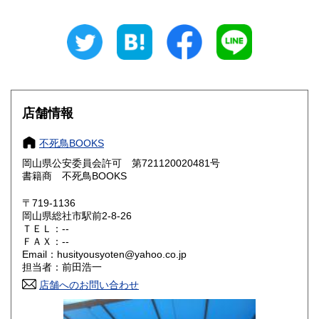
新潟県
富山県
300円
300円
石川県
福井県
300円
300円
山梨県
長野県
300円
300円
店舗情報
岐阜県
静岡県
300円
300円
不死鳥BOOKS
愛知県
三重県
300円
300円
岡山県公安委員会許可 第721120020481号
書籍商 不死鳥BOOKS
滋賀県
京都府
300円
300円
〒719-1136
大阪府
兵庫県
300円
300円
岡山県総社市駅前2-8-26
ＴＥＬ：--
奈良県
和歌山県
ＦＡＸ：--
300円
300円
Email：husityousyoten@yahoo.co.jp
担当者：前田浩一
鳥取県
島根県
300円
300円
店舗へのお問い合わせ
岡山県
広島県
300円
300円