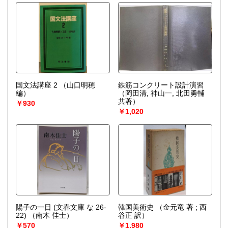
国文法講座 2
（山口明穂
鉄筋コンクリート設計演習
編）
（岡田清, 神山一, 北田勇輔
共著）
￥930
￥1,020
陽子の一日 (文春文庫 な 26-
韓国美術史
（金元竜 著 ; 西
22)
（南木 佳士）
谷正 訳）
￥570
￥1,980