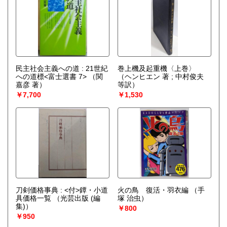
民主社会主義への道 : 21世紀
巻上機及起重機〈上巻〉
への道標<富士選書 7>
（関
（ヘンヒエン 著 ; 中村俊夫
嘉彦 著）
等訳）
￥7,700
￥1,530
刀剣価格事典 : <付>鐔・小道
火の鳥 復活・羽衣編
（手
具価格一覧
（光芸出版 (編
塚 治虫）
集)）
￥800
￥950