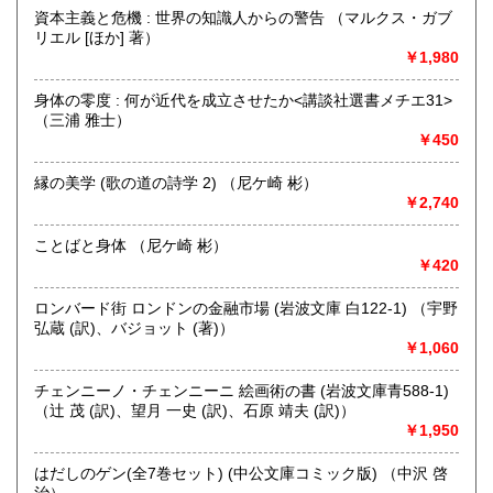
にお問い合わせください。出張費は、無料です。
資本主義と危機 : 世界の知識人からの警告 （マルクス・ガブ
リエル [ほか] 著）
￥1,980
取り扱い分野
哲学宗教、歴史、社会科学、自然科学、美術工芸、趣味、外
身体の零度 : 何が近代を成立させたか<講談社選書メチエ31>
国書、サブカルチャー、古書一般（その他）
（三浦 雅士）
オールジャンル
￥450
縁の美学 (歌の道の詩学 2) （尼ケ崎 彬）
￥2,740
ことばと身体 （尼ケ崎 彬）
￥420
ロンバード街 ロンドンの金融市場 (岩波文庫 白122-1) （宇野
弘蔵 (訳)、バジョット (著)）
￥1,060
チェンニーノ・チェンニーニ 絵画術の書 (岩波文庫青588-1)
（辻 茂 (訳)、望月 一史 (訳)、石原 靖夫 (訳)）
￥1,950
はだしのゲン(全7巻セット) (中公文庫コミック版) （中沢 啓
治）