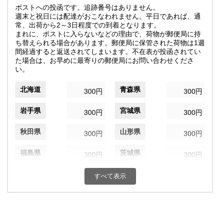
ポストへの投函です。追跡番号はありません。
週末と祝日には配達がおこなわれません。平日であれば、通
常、出荷から2～3日程度での到着となります。
まれに、ポストに入らないなどの理由で、荷物が郵便局に持
ち替えられる場合があります。郵便局に保管された荷物は1週
間経過すると返送されてしまいます。不在表が投函されてい
た場合は、お早めに最寄りの郵便局にお問い合わせくださ
い。
北海道
青森県
300円
300円
岩手県
宮城県
300円
300円
秋田県
山形県
300円
300円
福島県
茨城県
300円
300円
栃木県
群馬県
300円
300円
すべて表示
埼玉県
千葉県
300円
300円
東京都
神奈川県
300円
300円