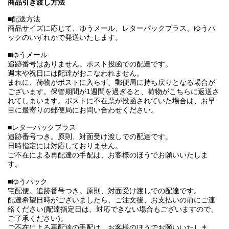
商品引き渡し方法
■配送方法
商品サイズに応じて、ゆうメール、レターパックプラス、ゆうパ
ックのいずれかで発送いたします。
■ゆうメール
追跡番号はありません。ポスト投函での配達です。
週末や祝日には配達がおこなわれません。
まれに、荷物がポストに入らず、郵便局に持ち戻りとなる場合が
ございます。保管期間が1週間を過ぎると、荷物がこちらに返送さ
れてしまいます。ポストに不在票が投函されていた場合は、お早
目に最寄りの郵便局にお問い合わせください。
■レターパックプラス
追跡番号つき。原則、対面受け渡しでの配達です。
日時指定には対応しておりません。
ご不在による再配達の手配は、お客様のほうでお願いいたしま
す。
■ゆうパック
宅配便。追跡番号つき。原則、対面受け渡しでの配達です。
配達希望日時がございましたら、ご注文後、お支払いの前にご連
絡ください(配達指定日は、対応できない場合もございますので、
ご了承ください)。
ご不在による再配達の手配は、お客様のほうでお願いいたしま