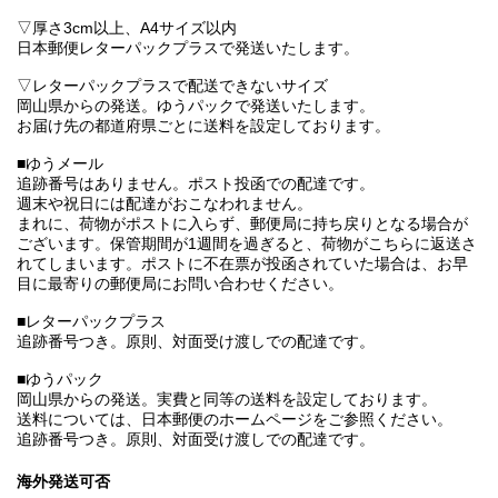
▽厚さ3cm以上、A4サイズ以内
日本郵便レターパックプラスで発送いたします。
▽レターパックプラスで配送できないサイズ
岡山県からの発送。ゆうパックで発送いたします。
お届け先の都道府県ごとに送料を設定しております。
■ゆうメール
追跡番号はありません。ポスト投函での配達です。
週末や祝日には配達がおこなわれません。
まれに、荷物がポストに入らず、郵便局に持ち戻りとなる場合が
ございます。保管期間が1週間を過ぎると、荷物がこちらに返送さ
れてしまいます。ポストに不在票が投函されていた場合は、お早
目に最寄りの郵便局にお問い合わせください。
■レターパックプラス
追跡番号つき。原則、対面受け渡しでの配達です。
■ゆうパック
岡山県からの発送。実費と同等の送料を設定しております。
送料については、日本郵便のホームページをご参照ください。
追跡番号つき。原則、対面受け渡しでの配達です。
海外発送可否