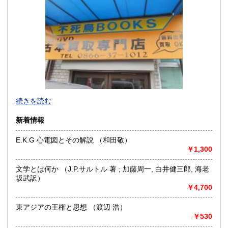
山口県
徳島県
300円
300円
香川県
愛媛県
300円
300円
高知県
福岡県
300円
300円
佐賀県
長崎県
300円
300円
不死鳥BOOKSでは、書籍だけでなくCD、DVD、レコード、
熊本県
大分県
300円
300円
続きを読む
ゲーム、おもちゃ、骨董品まであらゆるものの買い取りがで
きます。店主が、日本全国買取にお伺いいたします。お気軽
宮崎県
鹿児島県
新着情報
300円
300円
にお問い合わせください。出張費は、無料です。
E.K.G 心電図とその解説 （和田敬）
沖縄県
300円
沿線名：伯備線・桃太郎線(吉備線)
￥1,300
最寄駅：総社駅
営業時間：9時から17時
文学とは何か （J.P.サルトル 著 ; 加藤周一, 白井健三郎, 海老
定休日：年中無休
坂武訳）
￥4,700
書籍の買取について
不死鳥BOOKSでは、書籍だけでなくCD、DVD、レコード、
東アジアの王権と思想 （渡辺 浩）
ゲーム、おもちゃ、骨董品まであらゆるものの買い取りがで
￥530
きます。店主が、日本全国買取にお伺いいたします。お気軽