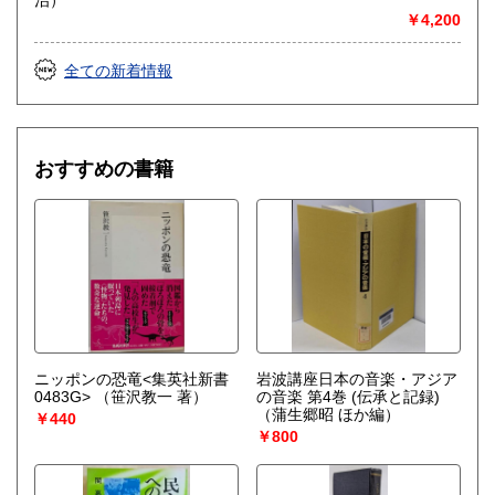
￥4,200
全ての新着情報
おすすめの書籍
ニッポンの恐竜<集英社新書
岩波講座日本の音楽・アジア
0483G>
（笹沢教一 著）
の音楽 第4巻 (伝承と記録)
（蒲生郷昭 ほか編）
￥440
￥800