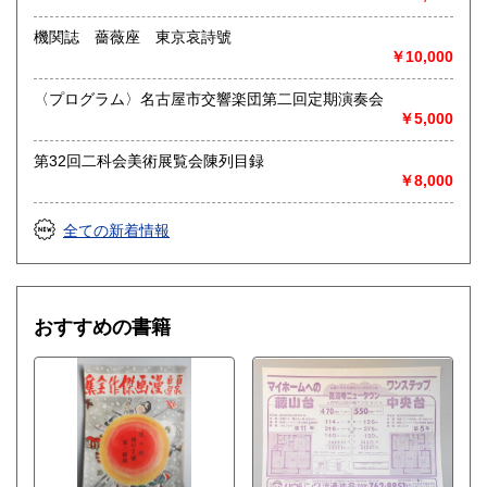
お品物を送料着払いでお送りいただければ、即日に評価しご
連絡ご送金いたします。
機関誌 薔薇座 東京哀詩號
￥10,000
送り先 〒483-8341
愛知県江南市前飛保町栄284 扶桑文庫 担当井
〈プログラム〉名古屋市交響楽団第二回定期演奏会
上
￥5,000
取り扱い分野
第32回二科会美術展覧会陳列目録
￥8,000
総記、哲学宗教、歴史、社会科学、自然科学、美術工芸、国
語国文、外国文学、古典籍、近代文献、趣味、外国書、サブ
カルチャー、古書一般（その他）
全ての新着情報
古文書・和本・刷り物・絵葉書・近代文献資料・エフェメラ
おすすめの書籍