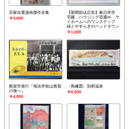
百家自選漫画傑作全集
【新聞折込広告】春日井市
宅建 ハウジング流通㈱ マ
￥4,000
イホームへのワンステップ
緑とやすらぎのベッドタウン
￥1,000
敦賀市発行『海浜学校は敦賀
〈鳥瞰図〉別府温泉
の海へ』
￥6,500
￥4,000