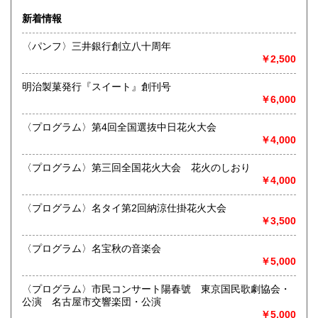
佐賀県
長崎県
250円
250円
新着情報
沿線名：名鉄犬山線
熊本県
大分県
250円
250円
最寄駅：江南駅下車
〈パンフ〉三井銀行創立八十周年
営業時間：10:00〜17:00
￥2,500
宮崎県
鹿児島県
定休日：不定休
250円
250円
明治製菓発行『スイート』創刊号
書籍の買取について
沖縄県
250円
￥6,000
買取 買取専用フリーダイヤル 0120-006-229 (担当・
井上)
〈プログラム〉第4回全国選抜中日花火大会
￥4,000
古書買取、古本買取、古書、古本の大量買い取りは大歓迎で
す。
〈プログラム〉第三回全国花火大会 花火のしおり
御整理・御売却はお気軽に当店にご相談ください。
￥4,000
お電話、メール等でご連絡次第、即日に参上いたします。古
書買い取り、古本買い取り、大量大歓迎です。
〈プログラム〉名タイ第2回納涼仕掛花火大会
特に古いもの全般(和本、古文書、紙物チラシ、郷土資料、地
￥3,500
図、宗教、芸能、美術、文学、雑誌等)に力を入れておりま
す。
〈プログラム〉名宝秋の音楽会
又書画骨董品も別部門で取り扱いしておりますので引越し増
￥5,000
改築の際には合わせてご利用ください。
愛知県・岐阜県を中心に近県の方、日時打ち合わせの後、ご
〈プログラム〉市民コンサート陽春號 東京国民歌劇協会・
訪問し、見積もり・買入をさせていただきます。
公演 名古屋市交響楽団・公演
まずはお気軽にご連絡ください。
￥5,000