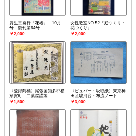
資生堂発行『花椿』 10月
女性教室NO.52『庭つくり・
号 復刊第64号
花つくり』
￥2,000
￥2,000
〈登録商標〉尾張国知多郡横
〈ビュバー・吸取紙〉東京神
須賀町 二葉屋謹製
田区駿河台・布流ノート
￥1,500
￥3,000