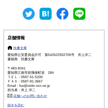
岐阜県
静岡県
250円
250円
愛知県
三重県
250円
250円
滋賀県
京都府
250円
250円
大阪府
兵庫県
250円
250円
店舗情報
奈良県
和歌山県
250円
250円
扶桑文庫
愛知県公安委員会許可 第542622502700号 井上洋二
鳥取県
島根県
250円
250円
書籍商 扶桑文庫
岡山県
広島県
250円
250円
〒483-8341
愛知県江南市前飛保町栄 284
ＴＥＬ：0587-51-5200
山口県
徳島県
250円
250円
ＦＡＸ：0587-81-3667
Email：fus@violin.ocn.ne.jp
香川県
愛媛県
250円
250円
担当者：井上 洋二
店舗へのお問い合わせ
高知県
福岡県
250円
250円
古文書、古地図、刷り物、一枚もの、絵葉書、鳥瞰図、近代
続きを読む
文献資料等を主体に扱っております。