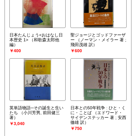
日本たんじょう<おはなし日
聖ジョージとゴッドファーザ
本歴史 1>
（和歌森太郎他
ー
（ノーマン・メイラー 著 ;
編）
飛田茂雄 訳）
￥400
￥600
英単語物語─その誕生と生い
日本との50年戦争 : ひと・く
たち
（小川芳男, 前田健三
に・ことば
（エドワード・
著）
サイデンステッカー 著 ; 安西
徹雄 訳）
￥3,040
￥750