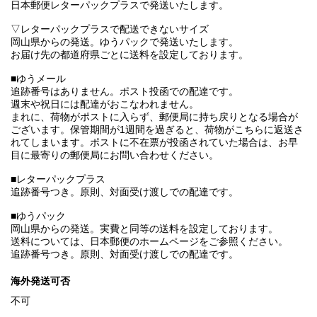
日本郵便レターパックプラスで発送いたします。
▽レターパックプラスで配送できないサイズ
岡山県からの発送。ゆうパックで発送いたします。
お届け先の都道府県ごとに送料を設定しております。
■ゆうメール
追跡番号はありません。ポスト投函での配達です。
週末や祝日には配達がおこなわれません。
まれに、荷物がポストに入らず、郵便局に持ち戻りとなる場合が
ございます。保管期間が1週間を過ぎると、荷物がこちらに返送さ
れてしまいます。ポストに不在票が投函されていた場合は、お早
目に最寄りの郵便局にお問い合わせください。
■レターパックプラス
追跡番号つき。原則、対面受け渡しでの配達です。
■ゆうパック
岡山県からの発送。実費と同等の送料を設定しております。
送料については、日本郵便のホームページをご参照ください。
追跡番号つき。原則、対面受け渡しでの配達です。
海外発送可否
不可