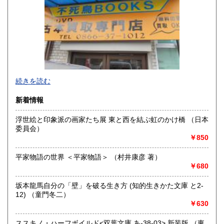
香川県
愛媛県
300円
300円
高知県
福岡県
300円
300円
佐賀県
長崎県
300円
300円
不死鳥BOOKSでは、書籍だけでなくCD、DVD、レコード、
熊本県
大分県
300円
300円
続きを読む
ゲーム、おもちゃ、骨董品まであらゆるものの買い取りがで
きます。店主が、日本全国買取にお伺いいたします。お気軽
宮崎県
鹿児島県
新着情報
300円
300円
にお問い合わせください。出張費は、無料です。
浮世絵と印象派の画家たち展 東と西を結ぶ虹のかけ橋 （日本
沖縄県
300円
沿線名：伯備線・桃太郎線(吉備線)
委員会）
最寄駅：総社駅
￥850
営業時間：9時から17時
定休日：年中無休
平家物語の世界 ＜平家物語＞ （村井康彦 著）
￥680
書籍の買取について
不死鳥BOOKSでは、書籍だけでなくCD、DVD、レコード、
坂本龍馬自分の「壁」を破る生き方 (知的生きかた文庫 と2-
ゲーム、おもちゃ、骨董品まであらゆるものの買い取りがで
12) （童門冬二）
きます。店主が、日本全国買取にお伺いいたします。お気軽
￥630
にお問い合わせください。出張費は、無料です。
ススキノ・ハーフボイルド<双葉文庫 あ-38-03> 新装版 （東