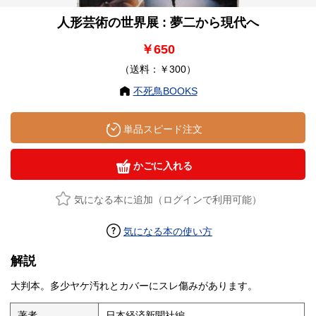
人形芸術の世界展 : 夢二から現代へ
￥650
（送料：￥300）
不死鳥BOOKS
単品スピード注文
かごに入れる
気になる本に追加（ログインで利用可能）
気になる本の使い方
解説
大判本。多少ヤケ汚れとカバーにスレ傷みがあります。
著者
日本経済新聞社編