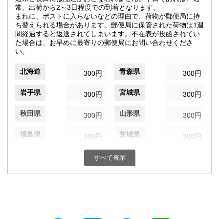
常、出荷から2～3日程度での到着となります。
まれに、ポストに入らないなどの理由で、荷物が郵便局に持
ち替えられる場合があります。郵便局に保管された荷物は1週
間経過すると返送されてしまいます。不在表が投函されてい
た場合は、お早めに最寄りの郵便局にお問い合わせくださ
い。
北海道
青森県
300円
300円
岩手県
宮城県
300円
300円
秋田県
山形県
300円
300円
福島県
茨城県
300円
300円
栃木県
群馬県
300円
300円
すべて表示
埼玉県
千葉県
300円
300円
東京都
神奈川県
300円
300円
新潟県
富山県