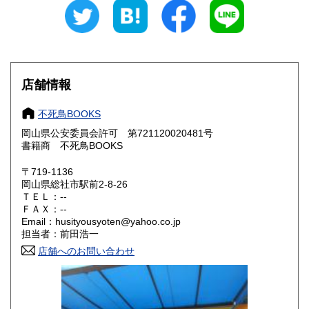
300円
300円
石川県
福井県
300円
300円
山梨県
長野県
300円
300円
店舗情報
岐阜県
静岡県
300円
300円
不死鳥BOOKS
愛知県
三重県
300円
300円
岡山県公安委員会許可 第721120020481号
書籍商 不死鳥BOOKS
滋賀県
京都府
300円
300円
〒719-1136
大阪府
兵庫県
300円
300円
岡山県総社市駅前2-8-26
ＴＥＬ：--
奈良県
和歌山県
ＦＡＸ：--
300円
300円
Email：husityousyoten@yahoo.co.jp
担当者：前田浩一
鳥取県
島根県
300円
300円
店舗へのお問い合わせ
岡山県
広島県
300円
300円
山口県
徳島県
300円
300円