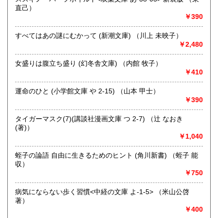
直己）
取り扱い分野
￥390
哲学宗教、歴史、社会科学、自然科学、美術工芸、趣味、外
国書、サブカルチャー、古書一般（その他）
すべてはあの謎にむかって (新潮文庫) （川上 未映子）
オールジャンル
￥2,480
女盛りは腹立ち盛り (幻冬舎文庫) （内館 牧子）
￥410
運命のひと (小学館文庫 や 2-15) （山本 甲士）
￥390
タイガーマスク(7)(講談社漫画文庫 つ 2-7) （辻 なおき
(著)）
￥1,040
蛭子の論語 自由に生きるためのヒント (角川新書) （蛭子 能
収）
￥750
病気にならない歩く習慣<中経の文庫 よ-1-5> （米山公啓
著）
￥400