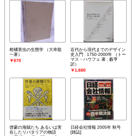
柑橘害虫の生態学
（大串龍
近代から現代までのデザイン
一著）
史入門 : 1750-2000年
（トー
マス・ハウフェ 著 ; 藪亨
￥670
訳）
￥1,680
啓蒙の海賊たち あるいは実
日経会社情報 2005年 秋号
在したリバタリアの物語
[雑誌]