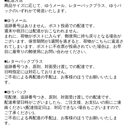
■配送方法
商品サイズに応じて、ゆうメール、レターパックプラス、ゆうパ
ックのいずれかで発送いたします。
■ゆうメール
追跡番号はありません。ポスト投函での配達です。
週末や祝日には配達がおこなわれません。
まれに、荷物がポストに入らず、郵便局に持ち戻りとなる場合が
ございます。保管期間が1週間を過ぎると、荷物がこちらに返送さ
れてしまいます。ポストに不在票が投函されていた場合は、お早
目に最寄りの郵便局にお問い合わせください。
■レターパックプラス
追跡番号つき。原則、対面受け渡しでの配達です。
日時指定には対応しておりません。
ご不在による再配達の手配は、お客様のほうでお願いいたしま
す。
■ゆうパック
宅配便。追跡番号つき。原則、対面受け渡しでの配達です。
配達希望日時がございましたら、ご注文後、お支払いの前にご連
絡ください(配達指定日は、対応できない場合もございますので、
ご了承ください)。
ご不在による再配達の手配は、お客様のほうでお願いいたしま
す。