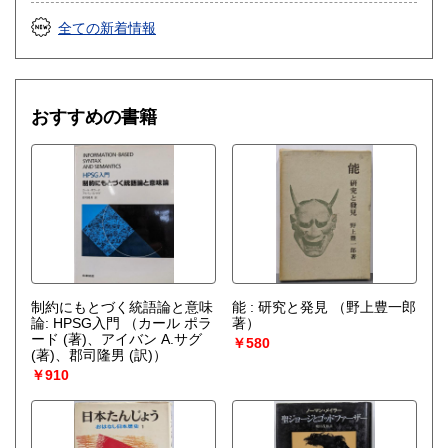
全ての新着情報
おすすめの書籍
制約にもとづく統語論と意味
能 : 研究と発見
（野上豊一郎
論: HPSG入門
（カール ポラ
著）
ード (著)、アイバン A.サグ
￥580
(著)、郡司隆男 (訳)）
￥910