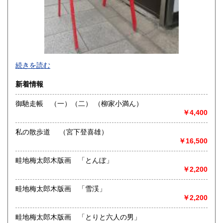
-
続きを読む
沿線名：都営新宿線・三田線/東京メトロ半蔵門線/JR中央
新着情報
線・総武線
最寄駅：神保町(都営・東京メトロ)/御茶ノ水(JR)
御馳走帳 （一）（二） （柳家小満ん）
営業時間：11:00-17:30
￥4,400
定休日：日曜・祭日
私の散歩道 （宮下登喜雄）
書籍の買取について
￥16,500
-
畦地梅太郎木版画 「とんぼ」
￥2,200
取り扱い分野
美術工芸、趣味、古書一般（その他）
畦地梅太郎木版画 「雪渓」
国内の豆本を豊富に取り揃えております。また版画挿絵本、
￥2,200
限定本、児童書、蔵書票、玩具関係書など扱っております。
畦地梅太郎木版画 「とりと六人の男」