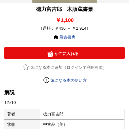
徳力富吉郎 木版蔵書票
￥1,100
（送料：￥430 ～ ￥1,914）
呂古書房
かごに入れる
気になる本に追加（ログインで利用可能）
気になる本の使い方
解説
12×10
著者
徳力富吉郎
状態
中古品（美）