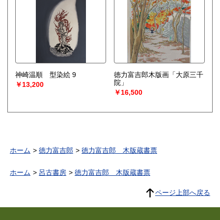
神崎温順 型染絵 9
徳力富吉郎木版画「大原三千
院」
￥13,200
￥16,500
ホーム
徳力富吉郎
徳力富吉郎 木版蔵書票
ホーム
呂古書房
徳力富吉郎 木版蔵書票
ページ上部へ戻る