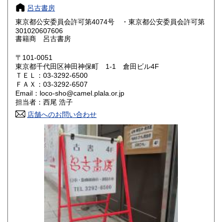
奈良県
和歌山県
1,040円
1,040円
呂古書房
東京都公安委員会許可第4074号 ・東京都公安委員会許可第
鳥取県
島根県
1,180円
1,180円
301020607606
書籍商 呂古書房
岡山県
広島県
1,180円
1,180円
〒101-0051
東京都千代田区神田神保町 1-1 倉田ビル4F
山口県
徳島県
1,180円
1,300円
ＴＥＬ：03-3292-6500
ＦＡＸ：03-3292-6507
香川県
愛媛県
1,300円
1,300円
Email：loco-sho@camel.plala.or.jp
担当者：西尾 浩子
高知県
福岡県
1,300円
1,440円
店舗へのお問い合わせ
佐賀県
長崎県
1,440円
1,440円
熊本県
大分県
1,440円
1,440円
宮崎県
鹿児島県
1,440円
1,440円
沖縄県
1,914円