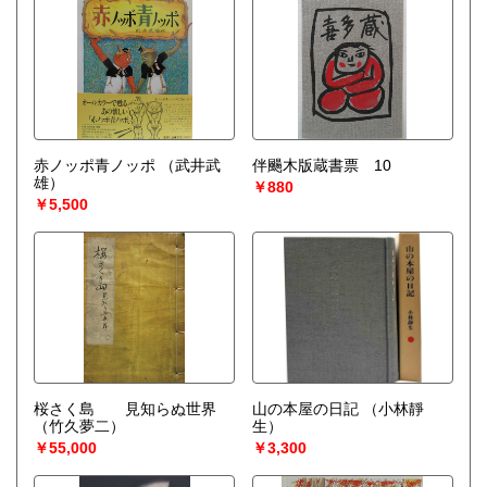
赤ノッポ青ノッポ
（武井武
伴颺木版蔵書票 10
雄）
￥880
￥5,500
桜さく島 見知らぬ世界
山の本屋の日記
（小林靜
（竹久夢二）
生）
￥55,000
￥3,300