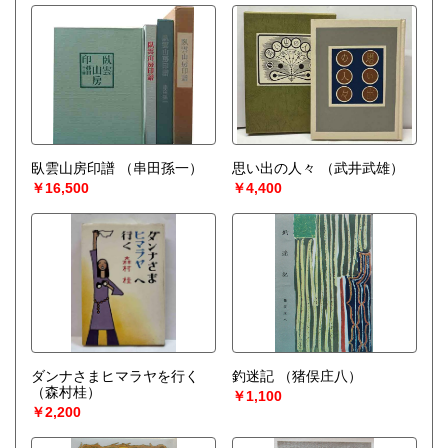
臥雲山房印譜
（串田孫一）
思い出の人々
（武井武雄）
￥16,500
￥4,400
ダンナさまヒマラヤを行く
釣迷記
（猪俣庄八）
（森村桂）
￥1,100
￥2,200