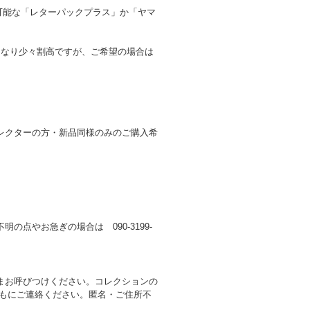
跡可能な「レターパックプラス」か「ヤマ
となり少々割高ですが、ご希望の場合は
レクターの方・新品同様のみのご購入希
不明の点やお急ぎの場合は 090-3199-
まお呼びつけください。コレクションの
ともにご連絡ください。匿名・ご住所不