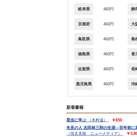
岐阜県
460円
静
京都府
460円
大
鳥取県
460円
島
徳島県
460円
香
佐賀県
460円
長
鹿児島県
460円
沖
新着書籍
昆虫に学ぶ
（木村滋）
￥650
先見の人 志田林三郎の生涯―百年前に高
（信太克規 ニューメディア）
￥3,8