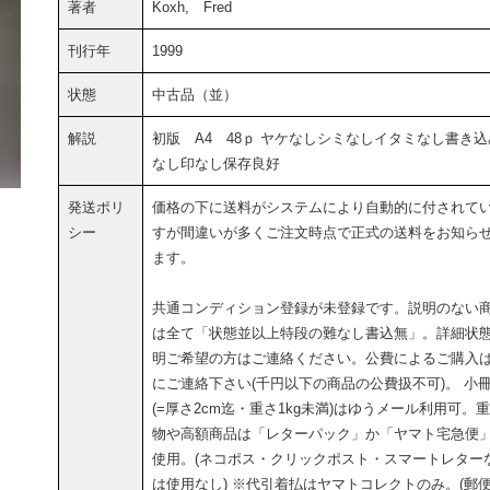
著者
Koxh, Fred
刊行年
1999
状態
中古品（並）
解説
初版 A4 48ｐ ヤケなしシミなしイタミなし書き込
なし印なし保存良好
発送ポリ
価格の下に送料がシステムにより自動的に付されて
シー
すが間違いが多くご注文時点で正式の送料をお知ら
ます。
共通コンディション登録が未登録です。説明のない
は全て「状態並以上特段の難なし書込無」。詳細状
明ご希望の方はご連絡ください。公費によるご購入
にご連絡下さい(千円以下の商品の公費扱不可)。 小
(=厚さ2cm迄・重さ1kg未満)はゆうメール利用可。
物や高額商品は「レターパック」か「ヤマト宅急便
使用。(ネコポス・クリックポスト・スマートレター
は使用なし) ※代引着払はヤマトコレクトのみ。(郵