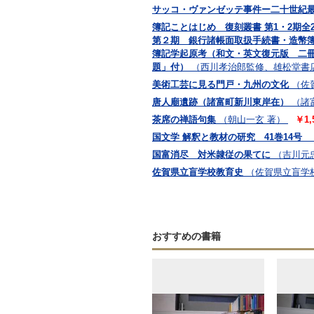
サッコ・ヴァンゼッテ事件ー二十世紀最
簿記ことはじめ 復刻叢書 第1・2期
第２期 銀行諸帳面取扱手続書・造幣
簿記学起原考（和文・英文復元版 二冊
題」付）
（西川孝治郎監修、雄松堂書
美術工芸に見る門戸・九州の文化
（佐
唐人廟遺跡（諸富町新川東岸在）
（諸
茶席の禅語句集
（朝山一玄 著）
￥1,
国文学 解釈と教材の研究 41巻14
国富消尽 対米隷従の果てに
（吉川元
佐賀県立盲学校教育史
（佐賀県立盲学
おすすめの書籍