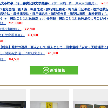
大不祥事 河出書房記録文学叢書7
（前田河廣一郎、東京河出書房）
￥1,0
全22冊完全揃（第１期 帳合之法・銀行簿記精法・馬耳蘇氏記簿法・複式啓
簿記之法・尋常簿記法・日用簿記法・簿記学例題・簿記法原理・和欧帳面くら
）＋「簿記ことはじめ解題 」/小冊附録「簿記ことはじめ完成のよろこび付
店）
￥210,000
賀県立博物館）
￥2,500
富町教育委員会）
￥3,800
500
号 【特集】蕪村の視界 画人として 俳人として（田中道雄「安永・天明俳諧に
忠・関岡英之 著、PHP研究所）
￥1,000
校）
￥4,500
新着情報