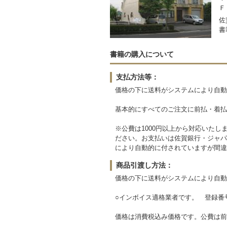
Ｆ
佐
書
書籍の購入について
支払方法等：
価格の下に送料がシステムにより自動
基本的にすべてのご注文に前払・着払
※公費は1000円以上から対応いた
ださい。お支払いは佐賀銀行・ジャパ
により自動的に付されていますが間違
商品引渡し方法：
価格の下に送料がシステムにより自動
○インボイス適格業者です。 登録番号 T3
価格は消費税込み価格です。公費は前も