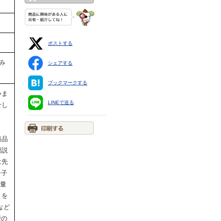
ポストする
み
シェアする
ブックマークする
いま
LINEで送る
せし
商品
態説
は先
冊子
重量
」を
など
便の