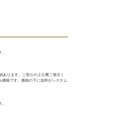
す。
実績あります。ご安心の上公費ご発注く
み価格です。価格の下に送料がシステム
す。