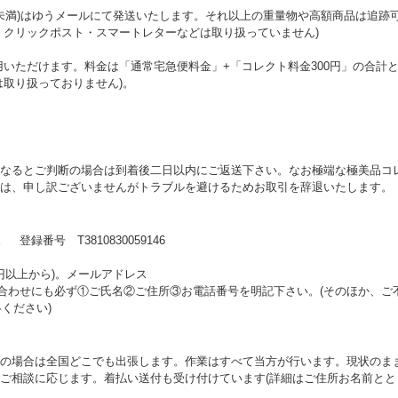
kg未満)はゆうメールにて発送いたします。それ以上の重量物や高額商品は追
・クリックポスト・スマートレターなどは取り扱っていません)
用いただけます。料金は「通常宅急便料金」+「コレクト料金300円」の合計
は取り扱っておりません)。
なるとご判断の場合は到着後二日以内にご返送下さい。なお極端な極美品コ
は、申し訳ございませんがトラブルを避けるためお取引を辞退いたします。
録番号 T3810830059146
0円以上から)。メールアドレス
e.jp※お問い合わせにも必ず①ご氏名②ご住所③お電話番号を明記下さい。(そのほか、ご
ください)
の場合は全国どこでも出張します。作業はすべて当方が行います。現状のま
ご相談に応じます。着払い送付も受け付けています(詳細はご住所お名前と