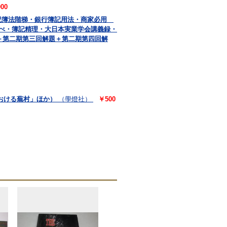
00
蒙記簿法階梯・銀行簿記用法・商家必用
べ・簿記精理・大日本実業学会講義録・
＋第二期第三回解題＋第二期第四回解
おける蕪村」ほか）
（學燈社）
￥500