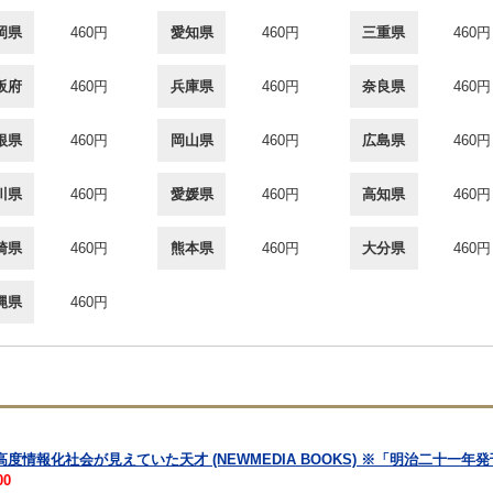
岡県
460円
愛知県
460円
三重県
460円
阪府
460円
兵庫県
460円
奈良県
460円
根県
460円
岡山県
460円
広島県
460円
川県
460円
愛媛県
460円
高知県
460円
崎県
460円
熊本県
460円
大分県
460円
縄県
460円
度情報化社会が見えていた天才 (NEWMEDIA BOOKS) ※「明治二十一
00