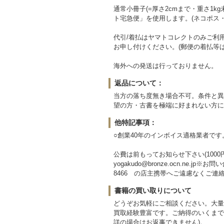
通常小冊子(=厚さ2cmまで・重さ1
ト宅急便」を使用します。(ネコポス
代引/着払はヤマトコレクトのみご利
お申し付けください。(郵便の着払等
海外への発送は行っておりません。
返品について：
当方の落ち度無き場合不可。条件と異
望の方・古書を極端に好まれない方に
他特記事項：
○創業40年のインボイス適格業者です。 登
公費は前もってお知らせ下さい(100
yogakudo@bronze.ocn.n
8466 の店主携帯へご遠慮なくご連絡
書籍の買い取りについて
どうぞお気軽にご相談ください。大量
買取経験豊富です。ご納得のいくまで
詳の場合はお返事できません)。