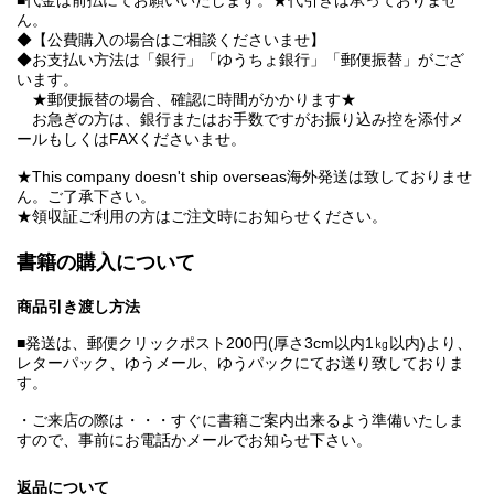
■代金は前払にてお願いいたします。★代引きは承っておりませ
ん。
◆【公費購入の場合はご相談くださいませ】
◆お支払い方法は「銀行」「ゆうちょ銀行」「郵便振替」がござ
います。
★郵便振替の場合、確認に時間がかかります★
お急ぎの方は、銀行またはお手数ですがお振り込み控を添付メ
ールもしくはFAXくださいませ。
★This company doesn't ship overseas海外発送は致しておりませ
ん。ご了承下さい。
★領収証ご利用の方はご注文時にお知らせください。
書籍の購入について
商品引き渡し方法
■発送は、郵便クリックポスト200円(厚さ3cm以内1㎏以内)より、
レターパック、ゆうメール、ゆうパックにてお送り致しておりま
す。
・ご来店の際は・・・すぐに書籍ご案内出来るよう準備いたしま
すので、事前にお電話かメールでお知らせ下さい。
返品について