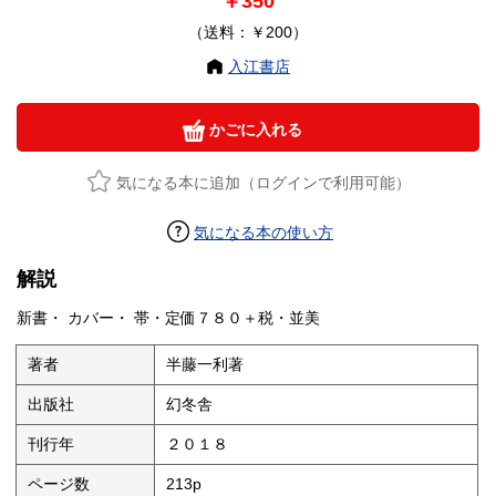
￥350
（送料：￥200）
入江書店
かごに入れる
気になる本に追加（ログインで利用可能）
気になる本の使い方
解説
新書・ カバー・ 帯・定価７８０＋税・並美
著者
半藤一利著
出版社
幻冬舎
刊行年
２０１８
ページ数
213p