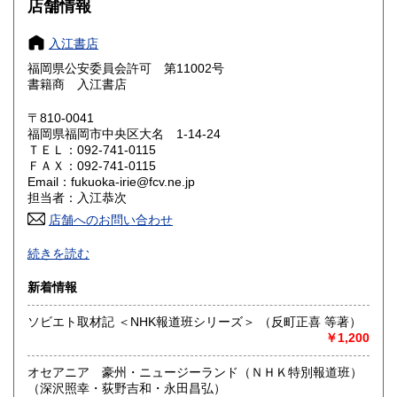
200円
200円
店舗情報
奈良県
和歌山県
200円
200円
入江書店
福岡県公安委員会許可 第11002号
鳥取県
島根県
200円
200円
書籍商 入江書店
岡山県
広島県
200円
200円
〒810-0041
福岡県福岡市中央区大名 1-14-24
ＴＥＬ：092-741-0115
山口県
徳島県
200円
200円
ＦＡＸ：092-741-0115
Email：fukuoka-irie@fcv.ne.jp
香川県
愛媛県
200円
200円
担当者：入江恭次
店舗へのお問い合わせ
高知県
福岡県
200円
200円
★御注文はメール・ＦＡＸ・葉書でお願いします。（電話問
続きを読む
合せ・注文はお受けできません）
佐賀県
長崎県
200円
200円
★【消費税】はすべて内税です。
新着情報
２代目で古本屋歴５０年以上。先代から数えると８０年以上
熊本県
大分県
200円
200円
になりました。店舗は福岡の中心地ですのでぜひお立ち寄り
ソビエト取材記 ＜NHK報道班シリーズ＞ （反町正喜 等著）
ください。
￥1,200
宮崎県
鹿児島県
200円
200円
沿線名：-
オセアニア 豪州・ニュージーランド（ＮＨＫ特別報道班）
最寄駅：地下鉄天神駅徒歩5分大名紺屋町通り
沖縄県
200円
（深沢照幸・荻野吉和・永田昌弘）
営業時間：11時〜19時