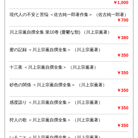
￥1,000
定休日：月曜日
現代人の不安と苦悩 ＜佐古純一郎著作集＞ （佐古純一郎著）
書籍の買取について
￥700
-
川上宗薫自撰全集 第10巻 (憂鬱な獣) （川上宗薫著）
取り扱い分野
￥380
-
蜜の記録 ＜川上宗薫自撰全集＞ （川上宗薫著）
￥350
十三夜 ＜川上宗薫自撰全集＞ （川上宗薫著）
￥350
砂色の関係 ＜川上宗薫自撰全集＞ （川上宗薫著）
￥350
感度詣り ＜川上宗薫自撰全集＞ （川上宗薫著）
￥350
狩人の歌 ＜川上宗薫自撰全集＞ （川上宗薫著）
￥350
いろごと ＜川上宗薫自撰全集＞ （川上宗薫著）